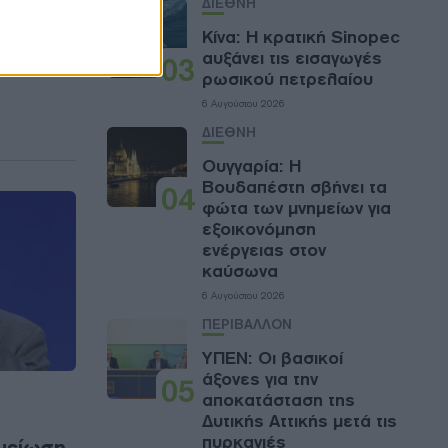
ΔΙΕΘΝΗ
Κίνα: Η κρατική Sinopec
αυξάνει τις εισαγωγές
03
ρωσικού πετρελαίου
6 Αυγούστου 2026
ΔΙΕΘΝΗ
Ουγγαρία: Η
Βουδαπέστη σβήνει τα
04
φώτα των μνημείων για
εξοικονόμηση
ενέργειας στον
καύσωνα
6 Αυγούστου 2026
ΠΕΡΙΒΑΛΛΟΝ
ΥΠΕΝ: Oι βασικοί
άξονες για την
05
αποκατάσταση της
Δυτικής Αττικής μετά τις
πυρκαγιές