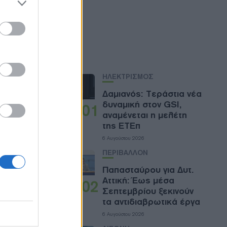
ose it to
 να
ρουρούς
Ροή
ού ή την
των ΗΠΑ)
ΗΛΕΚΤΡΙΣΜΟΣ
ιεί για
τ.
Δαμιανός: Τεράστια νέα
δυναμική στον GSI,
01
αναμένεται η μελέτη
της ΕΤΕπ
6 Αυγούστου 2026
ΠΕΡΙΒΑΛΛΟΝ
Παπασταύρου για Δυτ.
Αττική: Έως μέσα
02
Σεπτεμβρίου ξεκινούν
τα αντιδιαβρωτικά έργα
6 Αυγούστου 2026