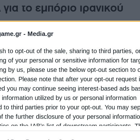
για το εμπόριο ιρανικού
game.gr -
Media.gr
sh to opt-out of the sale, sharing to third parties, o
πιβολή κυρώσεων σε βάρος τριών προσώπων και εννέα
ng of your personal or sensitive information for ta
ων στα Ηνωμένα Αραβικά Εμιράτα και μιας στο Ομάν 
πετρελαίου στην Κίνα.
ing by us, please use the below opt-out section to 
ection. Please note that after your opt-out request 
 μετά τις κυρώσεις που ανακοινώθηκαν την Παρασκε
d you may continue seeing interest-based ads ba
α βοηθούσαν το Ιράν στην αγορά όπλων και εξαρτημά
 information utilized by us or personal information
αλλιστικών πυραύλων.
d to third parties prior to your opt-out. You may se
of the further disclosure of your personal informati
 το ταξίδι του Ντόναλντ Τραμπ στην Κίνα, όπου ο Αμε
rties on the IAB’s list of downstream participants. T
γό του Σι Τζινπίνγκ να συμβάλει στην επίλυση της κρί
ion may also be disclosed by us to third parties on