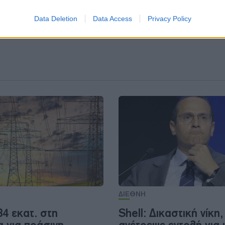
Data Deletion
Data Access
Privacy Policy
ΔΙΕΘΝΗ
84 εκατ. στη
Shell: Δικαστική νίκη,