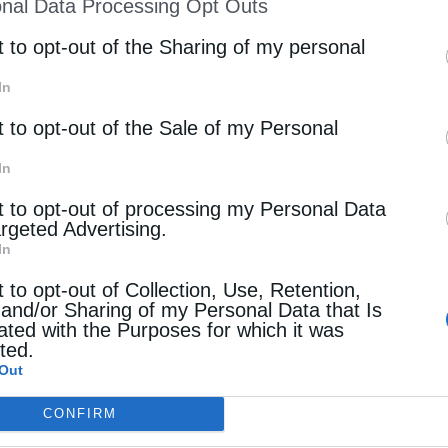
nal Data Processing Opt Outs
st of Downstream Participants
that may further discl
rd parties.
t to opt-out of the Sharing of my personal
τ δήλωσε ότι η κυβέρνηση Τραμπ θα εξακολουθήσει
ένου να στερήσει από το ιρανικό καθεστώς και τους Φ
In
του πυρηνικού προγράμματος, στρατιωτικού εξοπλισμ
t to opt-out of the Sale of my Personal
ή της Μέσης Ανατολής. «Το υπουργείο Οικονομικών (
στώς από τα χρηματοοικονομικά δίκτυα που χρησιμοπο
In
ίηση της παγκόσμιας οικονομίας», σημείωσε ο Μπέσεν
t to opt-out of processing my Personal Data
argeted Advertising.
In
t to opt-out of Collection, Use, Retention,
ρηνικό σταθμό Three Mile Island
 and/or Sharing of my Personal Data that Is
ated with the Purposes for which it was
cted.
ν Κίνα μπλοκάρει νέα εργοστάσια στις ΗΠΑ
Out
αναζωπύρωση των εντάσεων ΗΠΑ-Ιράν
CONFIRM