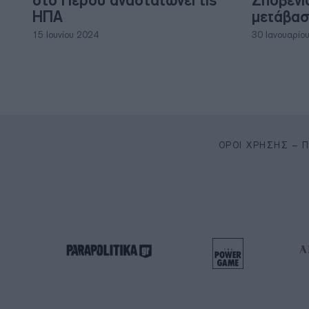
στο Περού αναστατώνει τις
Σλοβενί
ΗΠΑ
μετάβασ
15 Ιουνίου 2024
30 Ιανουαρίο
ΌΡΟΙ ΧΡΉΣΗΣ – 