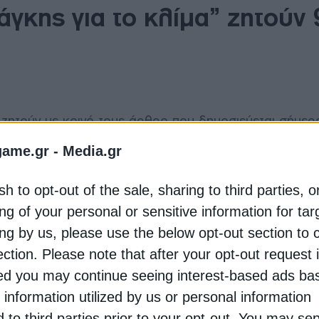
γκης για το κλίμα” ζητούν 
 ζητούν με κοινό τους άρθρο που δημοσιεύεται σήμερ
μονες, κυρίως από τον χώρο της κλιματολογίας, όπως 
game.gr -
Media.gr
λλογικά τραυματισμένοι από τις ημέρες ακραίας ζέστης
ου με το οποίο οι 99 επιστήμονες κρούουν τον κώδωνα
sh to opt-out of the sale, sharing to third parties, o
ην αντιμετώπιση της υπερθέρμανσης του πλανήτη, η οπ
ng of your personal or sensitive information for ta
τα των καυσώνων.
ing by us, please use the below opt-out section to 
 κλιματικής αλλαγής από πρώτο χέρι», αναφέρει το κείμ
ection. Please note that after your opt-out request 
 για την αντιμετώπιση της κλιματικής κρίσης είναι «ζήτ
d you may continue seeing interest-based ads ba
ιοτήτων αυτού του νόμου θα πρέπει να είναι η απαγό
 information utilized by us or personal information
αλλικών εταιρειών άμεσα ή έμμεσα, στην ανάπτυξη νέ
d to third parties prior to your opt-out. You may se