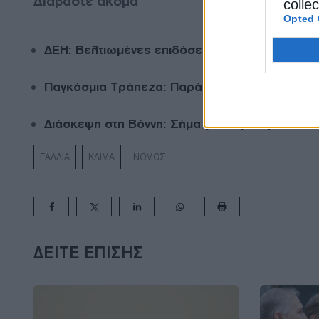
Διαβάστε ακόμα
colle
Opted 
ΔΕΗ: Βελτιωμένες επιδόσεις στην αξιολόγηση 
Παγκόσμια Τράπεζα: Παράταση στο σχέδιο για
Διάσκεψη στη Βόννη: Σήμα για παγκόσμιο στόχ
ΓΑΛΛΙΑ
ΚΛΙΜΑ
ΝΟΜΟΣ
ΔΕΊΤΕ ΕΠΊΣΗΣ