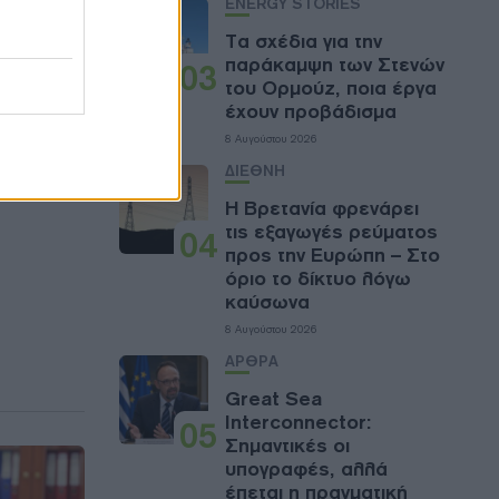
ENERGY STORIES
Τα σχέδια για την
παράκαμψη των Στενών
03
του Ορμούζ, ποια έργα
έχουν προβάδισμα
8 Αυγούστου 2026
ΔΙΕΘΝΗ
Η Βρετανία φρενάρει
τις εξαγωγές ρεύματος
04
προς την Ευρώπη – Στο
όριο το δίκτυο λόγω
καύσωνα
8 Αυγούστου 2026
ΑΡΘΡΑ
Great Sea
Interconnector:
05
Σημαντικές οι
υπογραφές, αλλά
έπεται η πραγματική