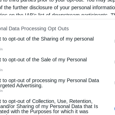
 αναφέρουν οι υπογράφοντες. Κατηγορούν για «κυνισμ
of the further disclosure of your personal informati
υ
TotalEnergies,
επισημαίνοντας ότι «στις 24 Ιουνίου 
rties on the IAB’s list of downstream participants. T
λλίας», ανακοίνωσε τη συμμετοχή της της σε ένα νέο 
ion may also be disclosed by us to third parties on
τα.
nal Data Processing Opt Outs
st of Downstream Participants
that may further discl
rd parties.
ς αδράνειας για το κλίμα έχουν διαταράξει το σχετικ
t to opt-out of the Sharing of my personal
ιδοποιούν οι συγγραφείς του άρθρου, επισημαίνοντας 
In
από το να γίνει ακατοίκητος για μεγάλα τμήματα της
t to opt-out of the Sale of my Personal
In
πίσης ένα πράσινο ταμείο για τη χρηματοδότηση έργων 
η της οικολογικής μετάβασης. Τα επαναλαμβανόμενα 
t to opt-out of processing my Personal Data
argeted Advertising.
 αλλαγής, που προκαλείται κυρίως από την καύση άνθ
In
υπογράφοντες το άρθρο τονίζοντας ότι εφεξής τα κύμα
τερης διάρκειας και πιο έντονα.
t to opt-out of Collection, Use, Retention,
 and/or Sharing of my Personal Data that Is
ated with the Purposes for which it was