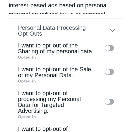
interest-based ads based on personal
ΔΕΊΤΕ ΕΠΊΣΗΣ
information utilized by us or personal
information disclosed to third parties prior
Personal Data Processing
to your opt-out. You may separately opt-out
Opt Outs
of the further disclosure of your personal
I want to opt-out of the
information by third parties on the IAB’s list
Sharing of my personal data.
Opted In
of downstream participants. This
information may also be disclosed by us to
I want to opt-out of the Sale
of my Personal Data.
third parties on the
IAB’s List of
Opted In
ΠΕΡΙΒΑΛΛΟΝ
Downstream Participants
that may further
Γκίκας: 3,5 εκατ. ευρώ σε έργα για τη
I want to opt-out of
disclose it to other third parties.
processing my Personal
λειψυδρία στα νησιά
Data for Targeted
16 Απριλίου 2025
Advertising.
Opted In
I want to opt-out of