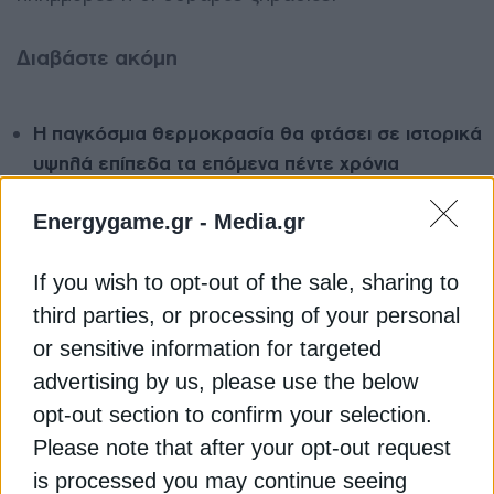
Διαβάστε ακόμη
Η παγκόσμια θερμοκρασία θα φτάσει σε ιστορικά
υψηλά επίπεδα τα επόμενα πέντε χρόνια
Πώς να δροσιστείτε χωρίς κλιματιστικό: Έξυπνες
Energygame.gr -
Media.gr
λύσεις για τις ζεστές ημέρες
If you wish to opt-out of the sale, sharing to
Τι είναι ο θερμικός θόλος που απειλεί την Ευρώπη
third parties, or processing of your personal
με ακραίες θερμοκρασίες;
or sensitive information for targeted
advertising by us, please use the below
ΘΕΡΜΟΚΡΑΣΙΑ
ΚΛΙΜΑΤΙΚΗ ΑΛΛΑΓΗ
ΝΟΡΒΗΓΙΑ
opt-out section to confirm your selection.
Please note that after your opt-out request
is processed you may continue seeing