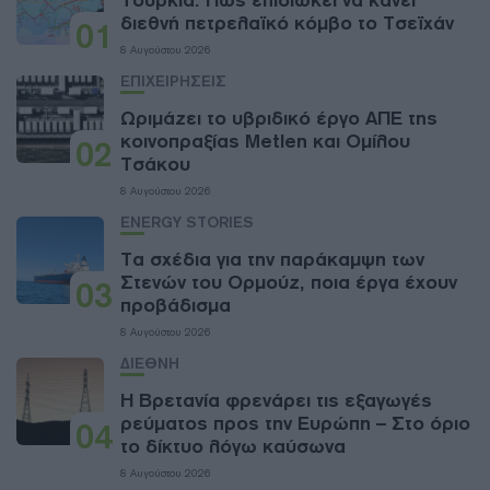
Τουρκία: Πώς επιδιώκει να κάνει
διεθνή πετρελαϊκό κόμβο το Τσεϊχάν
01
8 Αυγούστου 2026
ΕΠΙΧΕΙΡΗΣΕΙΣ
Ωριμάζει το υβριδικό έργο ΑΠΕ της
κοινοπραξίας Metlen και Ομίλου
02
Τσάκου
8 Αυγούστου 2026
ENERGY STORIES
Τα σχέδια για την παράκαμψη των
Στενών του Ορμούζ, ποια έργα έχουν
03
προβάδισμα
8 Αυγούστου 2026
ΔΙΕΘΝΗ
Η Βρετανία φρενάρει τις εξαγωγές
ρεύματος προς την Ευρώπη – Στο όριο
04
το δίκτυο λόγω καύσωνα
8 Αυγούστου 2026