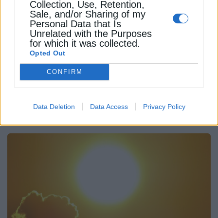
Collection, Use, Retention,
Sale, and/or Sharing of my
Personal Data that Is
Unrelated with the Purposes
for which it was collected.
Opted Out
CONFIRM
ΠΕΡΙΒΑΛΛΟΝ
Η Σκιάθος στο προσκήνιο της βιώσιμης
ανάπτυξης-Τι φέρνει το AGORA στο νησί
Data Deletion
Data Access
Privacy Policy
23 Απριλίου 2026