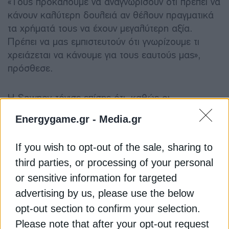
«Τους προκαλούμε να αναγνωρίσουν ότι πρέπει να
κάνουν καλύτερη δουλειά αν θέλουν πραγματικά
τα χρήματά τους να έχουν μεγαλύτερη αξία.
Πρέπει να μας εμπιστευτούν ότι γνωρίζουμε τι
χρειάζεται να κάνουμε για τους εαυτούς μας»,
πρόσθεσε.
Η Sawney τόνισε επίσης ότι, καθώς οι
προϋπολογισμοί αναπτυξιακής βοήθειας
Energygame.gr -
Media.gr
μειώνονται στις πλουσιότερες χώρες, είναι κρίσιμο
τα έργα να υλοποιούνται σε περιφερειακό επίπεδο
If you wish to opt-out of the sale, sharing to
και να προσελκύονται περισσότεροι επενδυτές
third parties, or processing of your personal
από τον ιδιωτικό τομέα.
or sensitive information for targeted
advertising by us, please use the below
«Για εμάς το πρόγραμμα είναι εξαιρετικά
σημαντικό, γιατί πρέπει να αποδείξουμε στους
opt-out section to confirm your selection.
επενδυτές – ιδιαίτερα σε όσους δεν έχουν
Please note that after your opt-out request