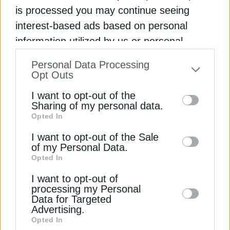
παραδοσιακά δραστηριοποιηθεί στην περιοχή –
is processed you may continue seeing
ότι αποτελούμε μια αξιόπιστη επενδυτική επιλογή»,
interest-based ads based on personal
κατέληξε.
information utilized by us or personal
information disclosed to third parties prior
Διαβάστε ακόμη
Personal Data Processing
to your opt-out. You may separately opt-out
Opt Outs
of the further disclosure of your personal
I want to opt-out of the
Πιγκουίνοι που… νικούν την κλιματική αλλαγή; Οι
information by third parties on the IAB’s list
Sharing of my personal data.
επιστήμονες προειδοποιούν
Opted In
of downstream participants. This
information may also be disclosed by us to
I want to opt-out of the Sale
Κλίμα: Ο Φεβρουάριος του 2026 ανάμεσα στους
of my Personal Data.
third parties on the
IAB’s List of
πιο θερμούς ιστορικά
Opted In
Downstream Participants
that may further
Οι μονάδες αφαλάτωσης στο επίκεντρο της
I want to opt-out of
disclose it to other third parties.
processing my Personal
γεωπολιτικής έντασης στη Μέση Ανατολή
Data for Targeted
Advertising.
ΒΙΟΠΟΙΚΙΛΟΤΗΤΑ
ΝΗΣΙΑ
Opted In