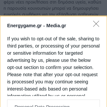
φέρει νέες προκλήσεις στη δημόσια υγεία, καθώς
η παρουσία κουνουπιών μπορεί να δημιουργήσει
ευνοϊκές συνθήκες για την εξάπλωση ασθενειών
και την αναστάτωση της τοπικής πανίδας.
Energygame.gr -
Media.gr
Η Ισλανδία, μια χώρα που για δεκαετίες
If you wish to opt-out of the sale, sharing to
θεωρούνταν ασφαλής από αυτά τα έντομα, τώρα
third parties, or processing of your personal
αντιμετωπίζει την πραγματικότητα ενός πιο θερμού
και βιολογικά δυναμικού περιβάλλοντος,
or sensitive information for targeted
δείχνοντας με σαφήνεια τις επιπτώσεις της
advertising by us, please use the below
κλιματικής αλλαγής ακόμη και στις πιο
opt-out section to confirm your selection.
απομακρυσμένες περιοχές του πλανήτη.
Please note that after your opt-out request
is processed you may continue seeing
Διαβάστε ακόμη
interest-based ads based on personal
information utilized by us or personal
Πώς η σκόνη από την έρημο της Ισλανδίας
information disclosed to third parties prior