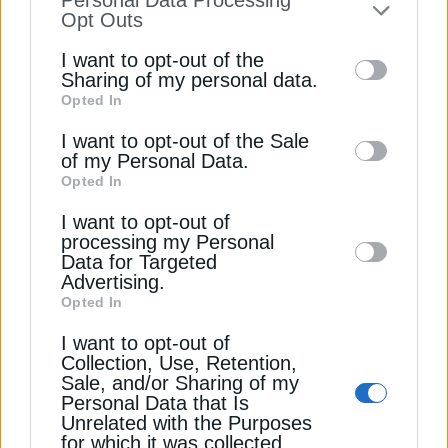
Personal Data Processing
επηρεάζει το κλίμα
to your opt-out. You may separately opt-out
Opt Outs
of the further disclosure of your personal
“Ψήνονται” επενδύσεις από ΗΠΑ στις υποδομές
I want to opt-out of the
information by third parties on the IAB’s list
αερίου Ελλάδας & ΝΑ Ευρώπης
Sharing of my personal data.
Opted In
of downstream participants. This
Γιατί δεν περνά η φθηνή ενέργεια των ΑΠΕ στους
information may also be disclosed by us to
I want to opt-out of the Sale
λογαριασμούς ρεύματος
of my Personal Data.
third parties on the
IAB’s List of
Opted In
Downstream Participants
that may further
ΘΕΡΜΟΚΡΑΣΙΑ
ΙΣΛΑΝΔΙΑ
ΚΛΙΜΑΤΙΚΗ ΑΛΛΑΓΗ
I want to opt-out of
disclose it to other third parties.
processing my Personal
Data for Targeted
Advertising.
Opted In
ΔΕΊΤΕ ΕΠΊΣΗΣ
I want to opt-out of
Collection, Use, Retention,
Sale, and/or Sharing of my
Personal Data that Is
Unrelated with the Purposes
for which it was collected.