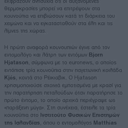
εκφράζουν ανησυχία ότι οι αυξανόμενες
θερμοκρασίες μπορεί να επιτρέψουν στα
κουνούπια να επιβιώσουν κατά τη διάρκεια του
χειμώνα και να εγκατασταθούν στα έλη και τις
λίμνες της χώρας.
Η πρώτη αναφορά κουνουπιών έγινε από τον
εντομολόγο και λάτρη των εντόμων
Bjorn
Hjatason
, σύμφωνα με το euronews, ο οποίος
εντόπισε τρία κουνούπια στην παγετωνική κοιλάδα
Kjós
, κοντά στο Ρέικιαβικ. Ο Hjatason
χρησιμοποιούσε σχοινιά εμποτισμένα με κρασί για
την παρατήρηση πεταλούδων όταν παρατήρησε το
πρώτο έντομο, το οποίο αρχικά περιέγραψε ως
«παράξενη μύγα». Στη συνέχεια, έστειλε τα τρία
κουνούπια στο
Ινστιτούτο Φυσικών Επιστημών
της Ισλανδίας
, όπου ο εντομολόγος
Matthías