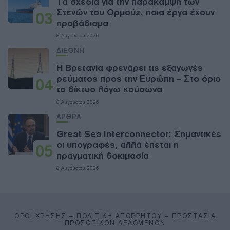
Τα σχέδια για την παράκαμψη των
Στενών του Ορμούζ, ποια έργα έχουν
03
προβάδισμα
8 Αυγούστου 2026
ΔΙΕΘΝΗ
Η Βρετανία φρενάρει τις εξαγωγές
ρεύματος προς την Ευρώπη – Στο όριο
04
το δίκτυο λόγω καύσωνα
8 Αυγούστου 2026
ΑΡΘΡΑ
Great Sea Interconnector: Σημαντικές
οι υπογραφές, αλλά έπεται η
05
πραγματική δοκιμασία
8 Αυγούστου 2026
ΌΡΟΙ ΧΡΉΣΗΣ – ΠΟΛΙΤΙΚΉ ΑΠΟΡΡΉΤΟΥ – ΠΡΟΣΤΑΣΊΑ
ΠΡΟΣΩΠΙΚΏΝ ΔΕΔΟΜΈΝΩΝ