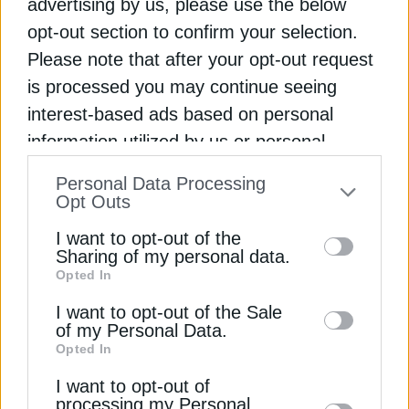
advertising by us, please use the below
Ελλάδα μπροστά σε κρίσιμες αποφάσεις
opt-out section to confirm your selection.
Ρεύμα: Ξεκίνησαν οι επιδοτήσεις στα
Please note that after your opt-out request
κυμαινόμενα τιμολόγια επιχειρήσεων
is processed you may continue seeing
interest-based ads based on personal
ΒΑΤΙΚΑΝΟ
ΚΛΙΜΑΤΙΚΗ ΑΛΛΑΓΗ
information utilized by us or personal
information disclosed to third parties prior
Personal Data Processing
to your opt-out. You may separately opt-out
Opt Outs
of the further disclosure of your personal
I want to opt-out of the
information by third parties on the IAB’s list
ΔΕΊΤΕ ΕΠΊΣΗΣ
Sharing of my personal data.
Opted In
of downstream participants. This
information may also be disclosed by us to
I want to opt-out of the Sale
of my Personal Data.
third parties on the
IAB’s List of
Opted In
Downstream Participants
that may further
I want to opt-out of
disclose it to other third parties.
processing my Personal