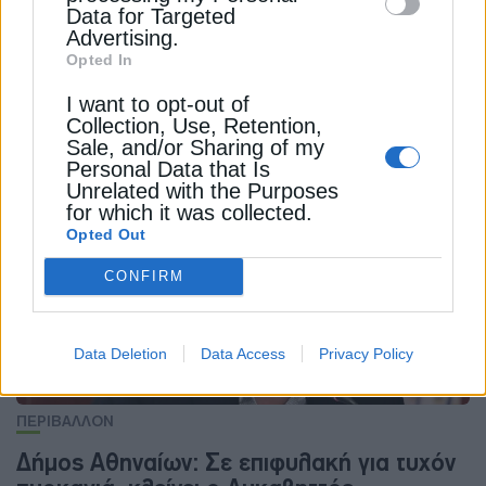
Data for Targeted
Advertising.
Opted In
ΠΕΡΙΒΑΛΛΟΝ
I want to opt-out of
AtmoHub: Νέο κύμα αφρικανικής σκόνης
Collection, Use, Retention,
φτάνει στην Ελλάδα
Sale, and/or Sharing of my
Personal Data that Is
4 Φεβρουαρίου 2026
Unrelated with the Purposes
for which it was collected.
Opted Out
CONFIRM
Data Deletion
Data Access
Privacy Policy
ΠΕΡΙΒΑΛΛΟΝ
Δήμος Αθηναίων: Σε επιφυλακή για τυχόν