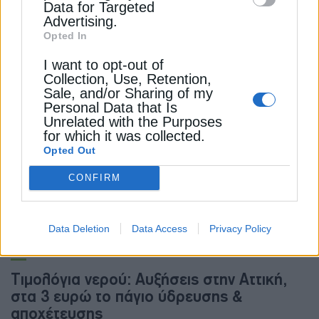
Data for Targeted
ΠΕΡΙΒΑΛΛΟΝ
Advertising.
ΡΑΑΕΥ: Σχέδια 5ετίας και ετήσια
Opted In
αξιολόγηση για τους παρόχους νερού – Τι
I want to opt-out of
αλλάζει
Collection, Use, Retention,
4 Μαΐου 2026
Sale, and/or Sharing of my
Personal Data that Is
Unrelated with the Purposes
for which it was collected.
Opted Out
CONFIRM
Data Deletion
Data Access
Privacy Policy
ΠΕΡΙΒΑΛΛΟΝ
Τιμολόγια νερού: Αυξήσεις στην Αττική,
στα 3 ευρώ το πάγιο ύδρευσης &
αποχέτευσης