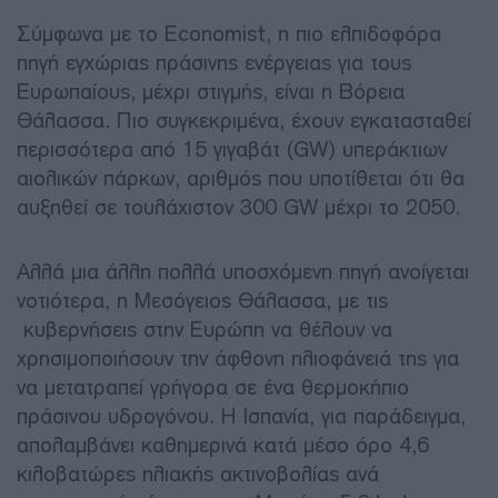
Σύμφωνα με το Economist, η πιο ελπιδοφόρα
πηγή εγχώριας πράσινης ενέργειας για τους
Ευρωπαίους, μέχρι στιγμής, είναι η Βόρεια
Θάλασσα. Πιο συγκεκριμένα, έχουν εγκατασταθεί
περισσότερα από 15 γιγαβάτ (GW) υπεράκτιων
αιολικών πάρκων, αριθμός που υποτίθεται ότι θα
αυξηθεί σε τουλάχιστον 300 GW μέχρι το 2050.
Αλλά μια άλλη πολλά υποσχόμενη πηγή ανοίγεται
νοτιότερα, η Μεσόγειος Θάλασσα, με τις
κυβερνήσεις στην Ευρώπη να θέλουν να
χρησιμοποιήσουν την άφθονη ηλιοφάνειά της για
να μετατραπεί γρήγορα σε ένα θερμοκήπιο
πράσινου υδρογόνου. Η Ισπανία, για παράδειγμα,
απολαμβάνει καθημερινά κατά μέσο όρο 4,6
κιλοβατώρες ηλιακής ακτινοβολίας ανά