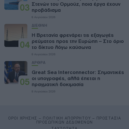
Στενών του Ορμούζ, ποια έργα έχουν
03
προβάδισμα
8 Αυγούστου 2026
ΔΙΕΘΝΗ
Η Βρετανία φρενάρει τις εξαγωγές
ρεύματος προς την Ευρώπη – Στο όριο
04
το δίκτυο λόγω καύσωνα
8 Αυγούστου 2026
ΑΡΘΡΑ
Great Sea Interconnector: Σημαντικές
οι υπογραφές, αλλά έπεται η
05
πραγματική δοκιμασία
8 Αυγούστου 2026
ΌΡΟΙ ΧΡΉΣΗΣ – ΠΟΛΙΤΙΚΉ ΑΠΟΡΡΉΤΟΥ – ΠΡΟΣΤΑΣΊΑ
ΠΡΟΣΩΠΙΚΏΝ ΔΕΔΟΜΈΝΩΝ
ΤΑΥΤΌΤΗΤΑ