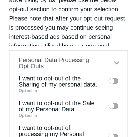
opt-out section to confirm your selection.
ΒΟΡΕΙΑ ΘΑΛΑΣΣΑ
ΕΝΕΡΓΕΙΑ
ΕΥΡΩΠΗ
ΜΕΣΟΓΕΙΟΣ
Please note that after your opt-out request
ΠΡΑΣΙΝΗ ΜΕΤΑΒΑΣΗ
ΠΡΑΣΙΝΗ ΟΙΚΟΝΟΜΙΑ
ΥΔΡΟΓΟΝΟ
is processed you may continue seeing
interest-based ads based on personal
information utilized by us or personal
information disclosed to third parties prior
Personal Data Processing
to your opt-out. You may separately opt-out
Opt Outs
ΔΕΊΤΕ ΕΠΊΣΗΣ
of the further disclosure of your personal
I want to opt-out of the
information by third parties on the IAB’s list
Sharing of my personal data.
Opted In
of downstream participants. This
information may also be disclosed by us to
I want to opt-out of the Sale
of my Personal Data.
third parties on the
IAB’s List of
Opted In
Downstream Participants
that may further
I want to opt-out of
disclose it to other third parties.
processing my Personal