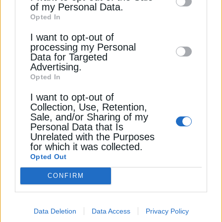
of my Personal Data.
third parties on the
IAB’s List of
Διαβάστε ακόμα
Opted In
Downstream Participants
that may further
I want to opt-out of
disclose it to other third parties.
Ρεύμα: Οι καύσωνες απειλούν με ράλι τιμών τις
processing my Personal
Data for Targeted
χώρες της ΝΑ Ευρώπης
Advertising.
Opted In
Σπριντ για νέες μπαταρίες τον Ιούλιο με φόντο την
I want to opt-out of
αυξανόμενη ζήτηση ρεύματος
Collection, Use, Retention,
Sale, and/or Sharing of my
Green Tank: “Στα σκουπίδια” το 14% της πράσινης
Personal Data that Is
ενέργειας που παρήχθη τον Μάιο
Unrelated with the Purposes
for which it was collected.
Opted Out
ΗΛΕΚΤΡΙΚΗ ΕΝΕΡΓΕΙΑ
ΧΟΝΔΡΕΜΠΟΡΙΚΗ ΤΙΜΗ
CONFIRM
Data Deletion
Data Access
Privacy Policy