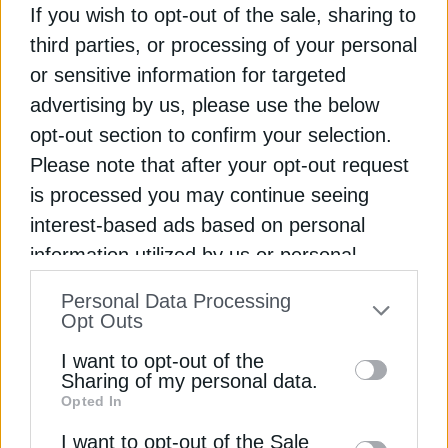
ευρωπαϊκής αγοράς ηλεκτρικής ενέργειας, αλλά
If you wish to opt-out of the sale, sharing to
και τις σημαντικές ανισορροπίες που
third parties, or processing of your personal
εξακολουθούν να υφίστανται μεταξύ των κρατών-
or sensitive information for targeted
μελών της Ευρωπαϊκής Ένωσης.
advertising by us, please use the below
opt-out section to confirm your selection.
Έναν χρόνο αργότερα, και συγκεκριμένα τον
Please note that after your opt-out request
Ιούνιο του 2025, το ζήτημα επανήλθε στο
is processed you may continue seeing
προσκήνιο με την εκ νέου ενεργοποίηση της Task
interest-based ads based on personal
Force για τη Νοτιοανατολική Ευρώπη. Στόχος της
πρωτοβουλίας ήταν ο καλύτερος συντονισμός
information utilized by us or personal
μεταξύ κυβερνήσεων, διαχειριστών συστημάτων
information disclosed to third parties prior
Personal Data Processing
μεταφοράς και ρυθμιστικών αρχών, προκειμένου
to your opt-out. You may separately opt-out
Opt Outs
να αντιμετωπιστούν έγκαιρα πιθανές στρεβλώσεις
of the further disclosure of your personal
στην περιφερειακή αγορά και να αποτραπεί ένα
I want to opt-out of the
information by third parties on the IAB’s list
Sharing of my personal data.
νέο κύμα ακραίων αυξήσεων στις τιμές του
Opted In
of downstream participants. This
ηλεκτρικού ρεύματος κατά τη θερινή περίοδο.
information may also be disclosed by us to
I want to opt-out of the Sale