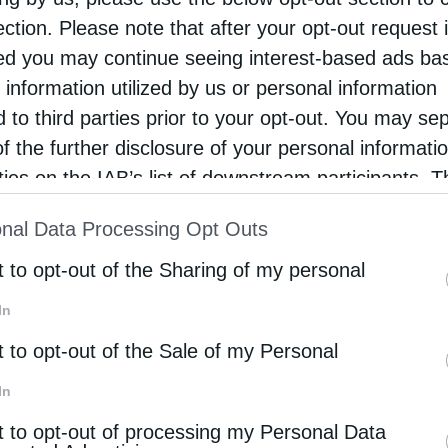
ection. Please note that after your opt-out request 
d you may continue seeing interest-based ads ba
 information utilized by us or personal information
d to third parties prior to your opt-out. You may se
of the further disclosure of your personal informati
rties on the IAB’s list of downstream participants. T
ion may also be disclosed by us to third parties on
nal Data Processing Opt Outs
st of Downstream Participants
that may further discl
rd parties.
t to opt-out of the Sharing of my personal
In
t to opt-out of the Sale of my Personal
In
t to opt-out of processing my Personal Data