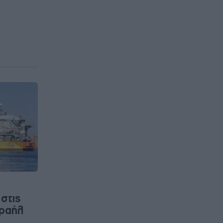
στις
σραήλ