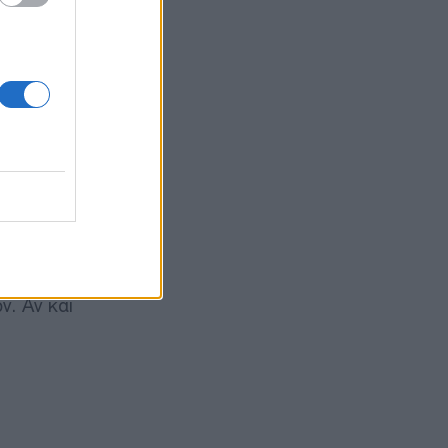
ΗΕ
ναγκαίες
ρονικά
 της
ς
. Αν και