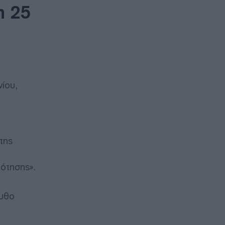
η 25
ίου,
της
ότησης».
ουθο