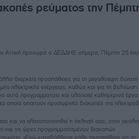
ιακοπές ρεύματος την Πέμπτ
ην Αττική προχωρά ο ΔΕΔΔΗΕ σήμερα, Πέμπτη 25 Ιουν
λλει διαρκείς προσπάθειες για τη μεγαλύτερη δυνατή
μής ηλεκτρικής ενέργειας, καθώς και για τη βελτίωση 
γο αυτό προγραμματίζει και υλοποιεί καθημερινά έργα
 τα οποία απαιτούν προσωρινές διακοπές της ηλεκτροδ
σας και να ελαχιστοποιηθεί η όχλησή σας, στον ακόλ
χές και τις ώρες προγραμματισμένων διακοπών
αμμίζει: «Ενώ καταβάλλεται κάθε προσπάθεια για τη