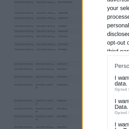
your sel
processe
personal
disclose
opt-out 
third pa
informat
Perso
IAB’s Li
other thi
I wan
data.
Opted 
I wan
Data.
Opted 
I wan