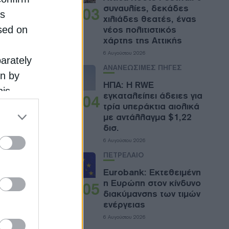
συναυλίες, δεκάδες
03
is
χιλιάδες θεατές, ένας
sed on
νέος πολιτιστικός
χάρτης της Αττικής
6 Αυγούστου 2026
parately
ΑΝΑΝΕΩΣΙΜΕΣ ΠΗΓΕΣ
on by
ΗΠΑ: Η RWE
his
εγκαταλείπει άδειες για
04
 the
τρία υπεράκτια αιολικά
με αντάλλαγμα $1,22
ose it to
δισ.
6 Αυγούστου 2026
ΠΕΤΡΕΛΑΙΟ
Eurobank: Εκτεθειμένη
η Ευρώπη στον κίνδυνο
05
διακύμανσης των τιμών
ενέργειας
6 Αυγούστου 2026