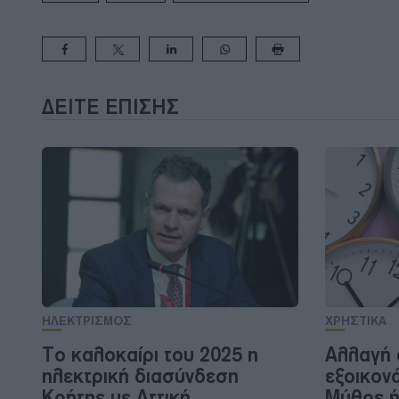
ΔΕΊΤΕ ΕΠΊΣΗΣ
ΗΛΕΚΤΡΙΣΜΟΣ
ΧΡΗΣΤΙΚΑ
Το καλοκαίρι του 2025 η
Αλλαγή 
ηλεκτρική διασύνδεση
εξοικον
Κρήτης με Αττική
Μύθος ή