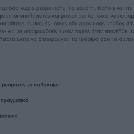
περίοδο χωρίς ρεύμα πολύ πιο εύκολη. Καλό είναι να
 φορητοί υπολογιστές και power banks, ώστε να παραμ
 ευαίσθητες συσκευές -όπως ηλεκτρονικούς υπολογιστέ
- για να αποφευχθούν τυχόν ζημιές όταν επανέλθει τ
κλειστά ώστε να διατηρούνται τα τρόφιμα όσο το δυνατ
ν ρεύματος το καλοκαίρι
 πραγματικά
καύσωνα