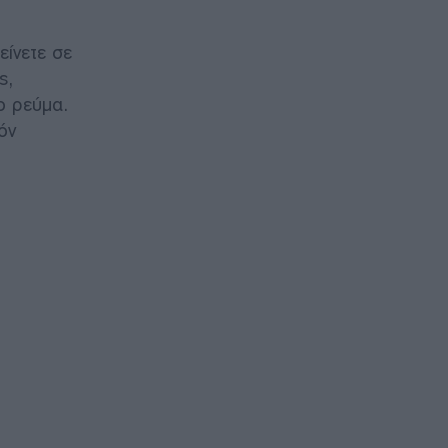
είνετε σε
ς,
ο ρεύμα.
όν