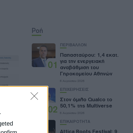
Ροή
ΠΕΡΙΒΑΛΛΟΝ
Παπασταύρου: 1,4 εκατ.
για την ενεργειακή
01
αναβάθμιση του
Γηροκομείου Αθηνών
6 Αυγούστου 2026
ΕΠΙΧΕΙΡΗΣΕΙΣ
Στον όμιλο Qualco το
50,1% της Multiverse
02
6 Αυγούστου 2026
r
ΕΠΙΚΑΙΡΟΤΗΤΑ
rgeted
Attica Roots Festival: 9
confirm