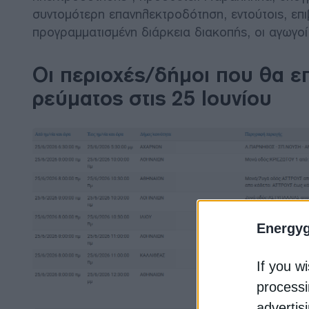
συντομότερη επανηλεκτροδότηση, εντούτοις, επ
προγραμματισμένη διάρκεια διακοπής, οι αγωγοί 
Οι περιοχές/δήμοι που θα ε
ρεύματος στις 25 Ιουνίου
Energy
If you wi
processi
advertis