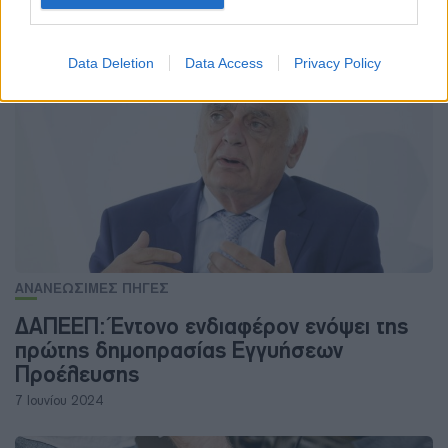
H πυρηνική ενέργεια και η “εξίσωση” της
απανθρακοποίησης
19 Οκτωβρίου 2024
Data Deletion
Data Access
Privacy Policy
ΑΝΑΝΕΩΣΙΜΕΣ ΠΗΓΕΣ
ΔΑΠΕΕΠ: Έντονο ενδιαφέρον ενόψει της
πρώτης δημοπρασίας Εγγυήσεων
Προέλευσης
7 Ιουνίου 2024