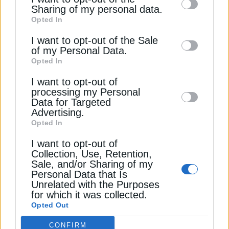
information by third parties on the IAB’s list
Sharing of my personal data.
Opted In
of downstream participants. This
ΑΤΤΙΚΗ
ΔΕΔΔΗΕ
ΔΙΑΚΟΠΕΣ ΡΕΥΜΑΤΟΣ
information may also be disclosed by us to
I want to opt-out of the Sale
of my Personal Data.
third parties on the
IAB’s List of
Opted In
Downstream Participants
that may further
I want to opt-out of
disclose it to other third parties.
ΔΕΊΤΕ ΕΠΊΣΗΣ
processing my Personal
Data for Targeted
Advertising.
Opted In
I want to opt-out of
Collection, Use, Retention,
Sale, and/or Sharing of my
Personal Data that Is
Unrelated with the Purposes
for which it was collected.
Opted Out
ΗΛΕΚΤΡΙΣΜΟΣ
CONFIRM