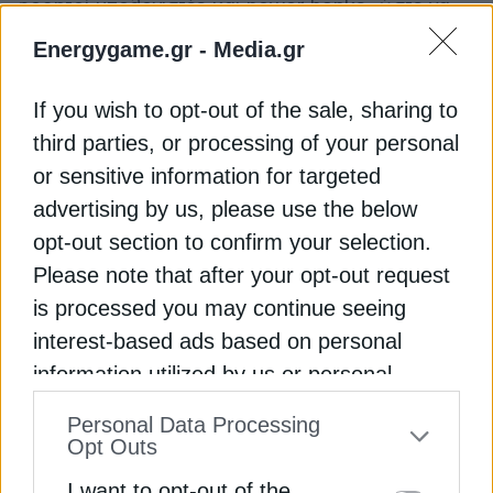
φορητοί υπολογιστές και power banks, ώστε να
παραμείνετε σε επικοινωνία. Συνιστάται επίσης να
Energygame.gr -
Media.gr
αποσυνδέετε ευαίσθητες συσκευές -όπως
ηλεκτρονικούς υπολογιστές, modem–routers και
If you wish to opt-out of the sale, sharing to
ορισμένες οικιακές συσκευές- για να
third parties, or processing of your personal
αποφευχθούν τυχόν ζημιές όταν επανέλθει το
ρεύμα. Τα ψυγεία και οι καταψύκτες πρέπει να
or sensitive information for targeted
μένουν κλειστά ώστε να διατηρούνται τα τρόφιμα
advertising by us, please use the below
όσο το δυνατόν περισσότερο.
opt-out section to confirm your selection.
Please note that after your opt-out request
Διαβάστε ακόμη
is processed you may continue seeing
interest-based ads based on personal
Πόσο ρεύμα καίει το μάτι της κουζίνας;
information utilized by us or personal
information disclosed to third parties prior
Personal Data Processing
Πόσο ρεύμα καίει το σίδερο ρούχων;
to your opt-out. You may separately opt-out
Opt Outs
of the further disclosure of your personal
Πόσο ρεύμα καίει το αερόθερμο;
I want to opt-out of the