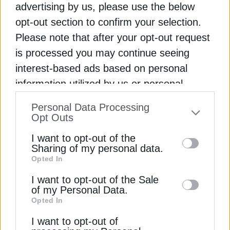
advertising by us, please use the below
opt-out section to confirm your selection.
Please note that after your opt-out request
is processed you may continue seeing
interest-based ads based on personal
ΗΛΕΚΤΡΙΣΜΟΣ
information utilized by us or personal
Νέα εταιρεία για trading και αποθήκευση
information disclosed to third parties prior
ενέργειας ίδρυσε ο ΗΡΩΝ
Personal Data Processing
to your opt-out. You may separately opt-out
Opt Outs
26 Νοεμβρίου 2025
of the further disclosure of your personal
I want to opt-out of the
information by third parties on the IAB’s list
Sharing of my personal data.
Opted In
of downstream participants. This
information may also be disclosed by us to
I want to opt-out of the Sale
of my Personal Data.
third parties on the
IAB’s List of
Opted In
Downstream Participants
that may further
I want to opt-out of
disclose it to other third parties.