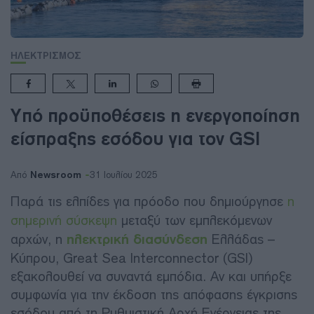
ΗΛΕΚΤΡΙΣΜΟΣ
Υπό προϋποθέσεις η ενεργοποίηση
είσπραξης εσόδου για τον GSI
Newsroom
Από
31 Ιουλίου 2025
Παρά τις ελπίδες για πρόοδο που δημιούργησε
η
σημερινή σύσκεψη
μεταξύ των εμπλεκόμενων
αρχών, η
ηλεκτρική διασύνδεση
Ελλάδας –
Κύπρου, Great Sea Interconnector (GSI)
εξακολουθεί να συναντά εμπόδια. Αν και υπήρξε
συμφωνία για την έκδοση της απόφασης έγκρισης
εσόδου από τη Ρυθμιστική Αρχή Ενέργειας της