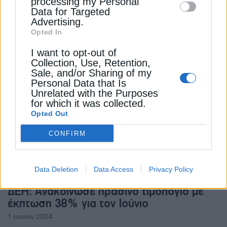
processing my Personal
ΗΛΕΚΤΡΙΣΜΟΣ
Data for Targeted
Advertising.
Ρεύμα: Η νάρκη των αναδρομικών
Opted In
εκκαθαρίσεων, ποιες λύσεις εξετάζονται
I want to opt-out of
24 Ιανουαρίου 2025
Collection, Use, Retention,
Sale, and/or Sharing of my
Personal Data that Is
Unrelated with the Purposes
for which it was collected.
Opted Out
CONFIRM
Data Deletion
Data Access
Privacy Policy
ΕΠΙΧΕΙΡΗΣΕΙΣ
ΔΕΗ: Ανακοίνωσε πράσινο τιμολόγιο με
έκπτωση 38% για τον Ιούνιο
1 Ιουνίου 2024