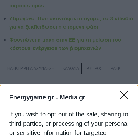
ακραίες τιμές
Υδρογόνο: Πού σκοντάφτει η αγορά, τα 3 κλειδιά
για να ξεκλειδώσει η επόμενη φάση
Φουντώνει η μάχη στην ΕΕ για τη μείωση του
κόστους ενέργειας των βιομηχανιών
ΗΛΕΚΤΡΙΚΗ ΔΙΑΣΥΝΔΕΣΗ
ΚΑΛΩΔΙΑ
ΚΥΠΡΟΣ
ΡΑΕΚ
Energygame.gr -
Media.gr
ΔΕΊΤΕ ΕΠΊΣΗΣ
If you wish to opt-out of the sale, sharing to
third parties, or processing of your personal
or sensitive information for targeted