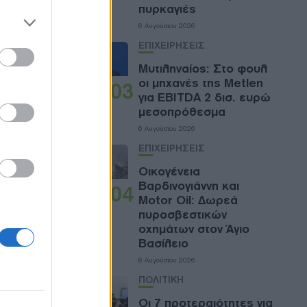
 the
πυρκαγιές
χες
ose it to
6 Αυγούστου 2026
ΕΠΙΧΕΙΡΗΣΕΙΣ
Μυτιληναίος: Στο φουλ
οι μηχανές της Metlen
03
για EBITDA 2 δισ. ευρώ
μεσοπρόθεσμα
μα. Με
lue
6 Αυγούστου 2026
 με το
ΕΠΙΧΕΙΡΗΣΕΙΣ
λίν
στο
Οικογένεια
ίν up για
Βαρδινογιάννη και
04
Motor Oil: Δωρεά
ου αφορά
πυροσβεστικών
οχημάτων στον Άγιο
Βασίλειο
6 Αυγούστου 2026
ΠΟΛΙΤΙΚΗ
ία
Οι 7 προτεραιότητες για