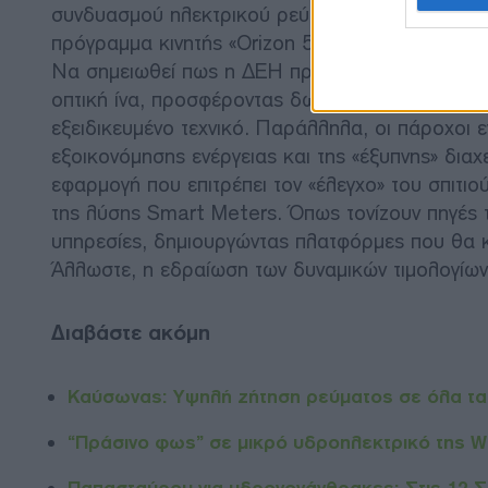
συνδυασμού ηλεκτρικού ρεύματος και κινητής τη
πρόγραμμα κινητής «Orizon 5GB» και το κυμαιν
Να σημειωθεί πως η ΔΕΗ προσφέρει τα προγρά
οπτική ίνα, προσφέροντας δωρεάν τέλος ενεργ
εξειδικευμένο τεχνικό. Παράλληλα, οι πάροχοι 
εξοικονόμησης ενέργειας και της «έξυπνης» διαχ
εφαρμογή που επιτρέπει τον «έλεγχο» του σπιτιο
της λύσης Smart Meters. Όπως τονίζουν πηγές τ
υπηρεσίες, δημιουργώντας πλατφόρμες που θα κά
Άλλωστε, η εδραίωση των δυναμικών τιμολογίων θ
Διαβάστε ακόμη
Καύσωνας: Υψηλή ζήτηση ρεύματος σε όλα τα 
“Πράσινο φως” σε μικρό υδροηλεκτρικό της W