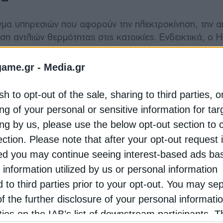
έγμα υπηρεσιών που αφορούν την ηλεκτροκίνηση, την 
η αντλιών θερμότητας στις κατοικίες. Ενδεικτικά, ο
ην απόκτηση, τη μελέτη και την εγκατάσταση φωτοβολ
σω τραπεζικού δανεισμού, με μέγιστο ποσό χρηματοδ
game.gr -
Media.gr
α αποπληρωμής μέχρι 72 μήνες. Η Elpedison προσφέρε
η έως και 100% της αξίας του εξοπλισμού, μέσω χαμη
sh to opt-out of the sale, sharing to third parties, o
n PowerGreen Net Billing προσφέρει μεταξύ άλλων 
ng of your personal or sensitive information for ta
 του φωτοβολταϊκού συστήματος. Η ΔΕΗ προσφέρει δύο
ing by us, please use the below opt-out section to 
 myEnergy SolarNet+ και το ΔΕΗ myEnergy SolarNe
ection. Please note that after your opt-out request 
εσης Net Billing, όσο και Zero Feed-in (Αυτοκατανά
d you may continue seeing interest-based ads ba
 information utilized by us or personal information
ν αρκετές προσφορές. Μεταξύ άλλων, υπάρχει η προσ
d to third parties prior to your opt-out. You may se
που προσφέρει οικονομοτεχνική πρόταση για την κα
of the further disclosure of your personal informati
G Electronics. Η Φυσικό Αέριο προσφέρει χρηματοδότ
rties on the IAB’s list of downstream participants. T
κες δόσεις και ολοκληρωμένη λύση για την προμήθεια