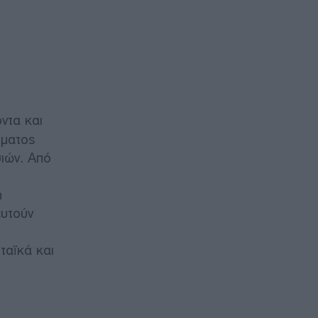
ντα και
ύματος
σιών. Από
η
ευτούν
ταϊκά και