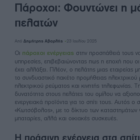
Πάροχοι: Φουντώνει η μ
πελατών
Δημήτρης Αβαρλής
Από
23 Ιουλίου 2025
Οι
πάροχοι ενέργειας
στην προσπάθειά τους να
υπηρεσίες, επιβεβαιώνοντας πως η εποχή που 
έχει αλλάξει. Πλέον, ο πελάτης μιας εταιρείας 
το συνδυαστικό πακέτο προμήθειας ηλεκτρικού 
ηλεκτρικού ρεύματος και κινητής τηλεφωνίας. Τ
δυνατότητα στους πελάτες του ομίλου να αξιοπ
ενεργειακά προϊόντα για το σπίτι τους. Αυτός ο
«Κωτσόβολος», με το δίκτυο των καταστημάτων 
μπαταρίες, αλλά και οικιακές συσκευές.
Η πράσινη ενέργεια στα σπίτ