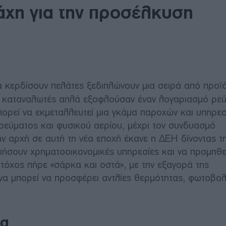
άχη για την προσέλκυση
 κερδίσουν πελάτες ξεδιπλώνουν μια σειρά από προϊό
οι καταναλωτές απλά εξοφλούσαν έναν λογαριασμό ρε
μπορεί να εκμεταλλευτεί μια γκάμα παροχών και υπηρε
ρεύματος και φυσικού αερίου, μέχρι τον συνδυασμό
ην αρχή σε αυτή τη νέα εποχή έκανε η ΔΕΗ δίνοντας τ
οιήσουν χρηματοοικονομικές υπηρεσίες και να προμηθ
 στόχος πήρε «σάρκα και οστά», με την εξαγορά της
να μπορεί να προσφέρει αντλίες θερμότητας, φωτοβολ
ια