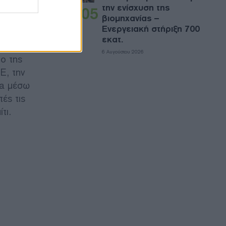
το
την ενίσχυση της
05
βιομηχανίας –
 150».
Ενεργειακή στήριξη 700
με 100%
εκατ.
6 Αυγούστου 2026
ιο της
Ε, την
ia μέσω
ές τις
τι.