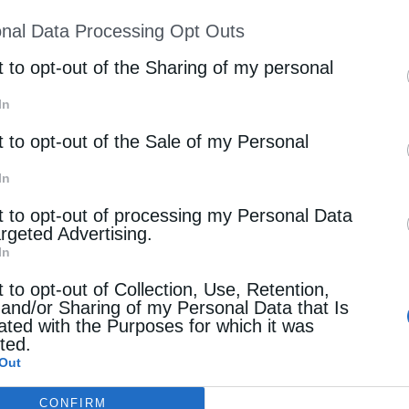
ion may also be disclosed by us to third parties on
 πως αρκετοί πάροχοι ενέργειας προσφέρουν αντίστοι
nal Data Processing Opt Outs
st of Downstream Participants
that may further discl
rd parties.
t to opt-out of the Sharing of my personal
ος και φυσικού αερίου
In
t to opt-out of the Sale of my Personal
τητα σε ένα νοικοκυριό να έχει φυσικό αέριο και ρεύ
Ανάμεσα σε αυτά, της Protergia με τα προγράμματα Va
In
Energy(κοινόχρηστες παροχές). Επίσης, της ΕΛΙΝ που
t to opt-out of processing my Personal Data
ξύ άλλων 50% έκπτωση στο περιθώριο εμπορίας
της ε
argeted Advertising.
ντους ελίν up επιβράβευση κάθε μήνα (200 πόντοι ελ
In
ος), αλλά και το πρόγραμμα Dual Energy Building π
t to opt-out of Collection, Use, Retention,
 and/or Sharing of my Personal Data that Is
ated with the Purposes for which it was
 και κινητής τηλεφωνίας
cted.
Out
ών στον τρόπο προσέλκυσης πελατών δίνεται η ευκαιρ
CONFIRM