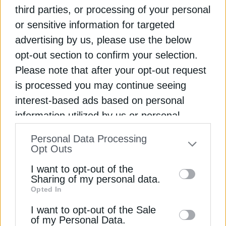
third parties, or processing of your personal
or sensitive information for targeted
advertising by us, please use the below
opt-out section to confirm your selection.
Please note that after your opt-out request
is processed you may continue seeing
ΗΛΕΚΤΡΙΣΜΟΣ
interest-based ads based on personal
information utilized by us or personal
Διακοπές ρεύματος σε Αττική τη Μεγάλη
Τετάρτη, 8 Απριλίου
information disclosed to third parties prior
Personal Data Processing
8 Απριλίου 2026
to your opt-out. You may separately opt-out
Opt Outs
of the further disclosure of your personal
I want to opt-out of the
information by third parties on the IAB’s list
Sharing of my personal data.
Opted In
of downstream participants. This
information may also be disclosed by us to
I want to opt-out of the Sale
of my Personal Data.
third parties on the
IAB’s List of