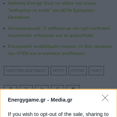
Helleniq Energy: Έως το τέλος του έτους
“καθαρίζει το τοπίο” για ΔΕΠΑ Εμπορίας –
Elpedison
Αυτοπαραγωγή: Τι αλλάζει με την τιμή πώλησης
περίσσειας ενέργειας και τη φορολογία
Ενεργειακή αναβάθμιση κτιρίων: Οι δύο σκέψεις
του ΥΠΕΝ και οι κινήσεις ρεαλισμού
ΗΛΕΚΤΡΙΚΗ ΔΙΑΣΥΝΔΕΣΗ
ΚΡΗΤΗ
ΚΥΠΡΟΣ
ΡΑΑΕΥ
Energygame.gr -
Media.gr
ΔΕΊΤΕ ΕΠΊΣΗΣ
If you wish to opt-out of the sale, sharing to