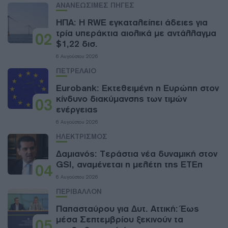
ΑΝΑΝΕΩΣΙΜΕΣ ΠΗΓΕΣ
ΗΠΑ: Η RWE εγκαταλείπει άδειες για
τρία υπεράκτια αιολικά με αντάλλαγμα
02
$1,22 δισ.
6 Αυγούστου 2026
ΠΕΤΡΕΛΑΙΟ
Eurobank: Εκτεθειμένη η Ευρώπη στον
κίνδυνο διακύμανσης των τιμών
03
ενέργειας
6 Αυγούστου 2026
ΗΛΕΚΤΡΙΣΜΟΣ
Δαμιανός: Τεράστια νέα δυναμική στον
GSI, αναμένεται η μελέτη της ΕΤΕπ
04
6 Αυγούστου 2026
ΠΕΡΙΒΑΛΛΟΝ
Παπασταύρου για Δυτ. Αττική: Έως
μέσα Σεπτεμβρίου ξεκινούν τα
05