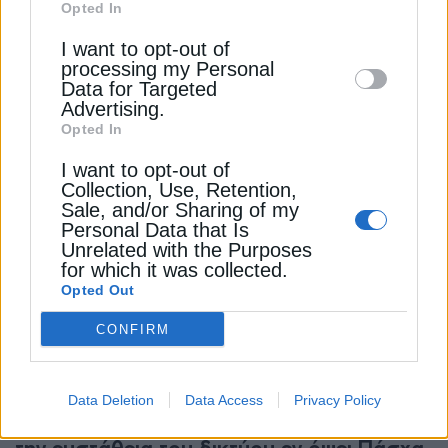
Opted In
Downstream Participants
that may further
I want to opt-out of
disclose it to other third parties.
processing my Personal
ΗΛΕΚΤΡΙΣΜΟΣ
Data for Targeted
ΑΔΜΗΕ: Δολιοφθορά στο έργο
Advertising.
ηλεκτρικής διασύνδεσης Κρήτης – Αττικής
Opted In
1 Φεβρουαρίου 2024
I want to opt-out of
Collection, Use, Retention,
Sale, and/or Sharing of my
Personal Data that Is
Unrelated with the Purposes
for which it was collected.
Opted Out
CONFIRM
ΗΛΕΚΤΡΙΣΜΟΣ
Data Deletion
Data Access
Privacy Policy
ΥΠΕΝ: Νέα συνάντηση της task force για