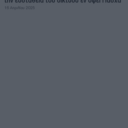
την ευστάθεια του δικτύου εν όψει Πάσχα
16 Απριλίου 2025