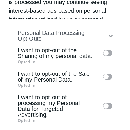
is processed you may continue seeing
θέρμανσης χώρων (αντικατάσταση λεβήτων από
interest-based ads based on personal
αντλίες θερμότητας) αλλά και ψύξης χώρων
information utilized by us or personal
(αντικατάσταση ψυκτών), αερισμού χώρων, ζεστού
information disclosed to third parties prior
νερού χρήσης, αντικατάσταση ενεργοβόρου
Personal Data Processing
to your opt-out. You may separately opt-out
εξοπλισμού που σχετίζεται με την παραγωγική
Opt Outs
διαδικασία των παρεχόμενων υπηρεσιών (π.χ.
of the further disclosure of your personal
I want to opt-out of the
φούρνοι, ψυγεία), κ.ά.
information by third parties on the IAB’s list
Sharing of my personal data.
Opted In
of downstream participants. This
Το ποσοστό ενίσχυσης των επιλέξιμων δαπανών
information may also be disclosed by us to
I want to opt-out of the Sale
μπορεί να φτάσει έως και το 65%.
of my Personal Data.
third parties on the
IAB’s List of
Opted In
Downstream Participants
that may further
ΕΝΕΡΓΕΙΑΚΗ ΑΝΑΒΑΘΜΙΣΗ
ΕΞΟΙΚΟΝΟΜΩ
I want to opt-out of
disclose it to other third parties.
processing my Personal
Data for Targeted
ΥΠΟΥΡΓΕΙΟ ΠΕΡΙΒΑΛΛΟΝΤΟΣ ΚΑΙ ΕΝΕΡΓΕΙΑΣ (ΥΠΕΝ)
Advertising.
Opted In