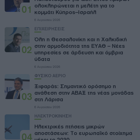
ολοκληρώνεται η μελέτη για το
01
κομμάτι Κύπρος–Ισραήλ
6 Αυγούστου 2026
ΕΠΙΧΕΙΡΗΣΕΙΣ
Όλη η Θεσσαλονίκη και η Χαλκιδική
στην αρμοδιότητα της ΕΥΑΘ – Νέες
02
υπηρεσίες σε άρδευση και όμβρια
ύδατα
6 Αυγούστου 2026
ΦΥΣΙΚΟ ΑΕΡΙΟ
Ξιφαράς: Σημαντικό ορόσημο η
ανάθεση στην ΑΒΑΞ της νέας μονάδας
03
στη Λάρισα
6 Αυγούστου 2026
ΗΛΕΚΤΡΟΚΙΝΗΣΗ
Ηλεκτρικές πτήσεις μικρών
αποστάσεων: Το ευρωπαϊκό στοίχημα
04
μέχρι το 2030