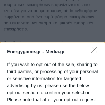
τουριστικές επιχειρήσεις εμφανίζονται ως πιο
«ζεστές» για να συμμετάσχουν, αλλά ενδιαφέρον
εκφράζεται από ένα ευρύ φάσμα επιχειρήσεων
που εκτείνεται ως ακόμα και μικρές εμπορικές
επιχειρήσεις.
Υπενθυμίζεται ότι ο επιχορηγούμενος
προϋπολογισμός κάθε επενδυτικής πρότασης δεν
Energygame.gr -
Media.gr
μπορεί να υπερβαίνει τις 500.000 ευρώ για τον
κλάδο του τουρισμού και τις 250.000 ευρώ για
If you wish to opt-out of the sale, sharing to
τον κλάδο του εμπορίου και των υπηρεσιών.
third parties, or processing of your personal
or sensitive information for targeted
Οι ωφελούμενες επιχειρήσεις θα λάβουν ενίσχυση
advertising by us, please use the below
για την υλοποίηση παρεμβάσεων, που αφορούν
σε: ενεργειακή αναβάθμιση κτιριακού κελύφους
opt-out section to confirm your selection.
(π.χ. θερμομόνωση, εγκατάσταση συστημάτων
Please note that after your opt-out request
σκίασης), εξοικονόμηση ενέργειας σε συστήματα