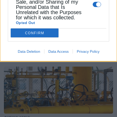
Sale, and/or Sharing of my
Personal Data that Is
Unrelated with the Purposes
for which it was collected.
Opted Out
CONFIRM
ΦΥΣΙΚΟ ΑΕΡΙΟ
Στη Gaslog η συντήρηση και λειτουργία
του FSRU Αλεξανδρούπολης
Data Deletion
Data Access
Privacy Policy
30 Ιουλίου 2024