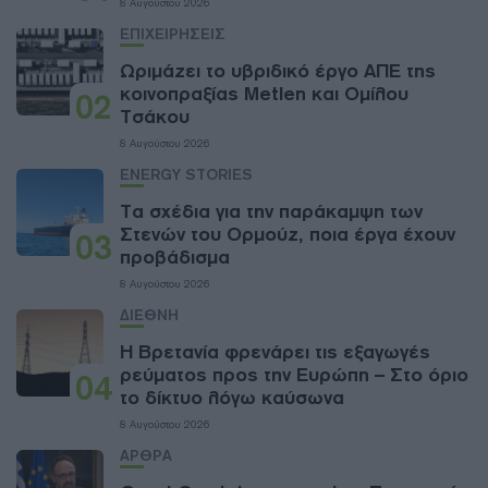
8 Αυγούστου 2026
ΕΠΙΧΕΙΡΗΣΕΙΣ
Ωριμάζει το υβριδικό έργο ΑΠΕ της
κοινοπραξίας Metlen και Ομίλου
02
Τσάκου
8 Αυγούστου 2026
ENERGY STORIES
Τα σχέδια για την παράκαμψη των
Στενών του Ορμούζ, ποια έργα έχουν
03
προβάδισμα
8 Αυγούστου 2026
ΔΙΕΘΝΗ
Η Βρετανία φρενάρει τις εξαγωγές
ρεύματος προς την Ευρώπη – Στο όριο
04
το δίκτυο λόγω καύσωνα
8 Αυγούστου 2026
ΑΡΘΡΑ