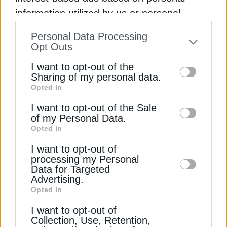
ΔΕΊΤΕ ΕΠΊΣΗΣ
information utilized by us or personal
information disclosed to third parties prior
Personal Data Processing
to your opt-out. You may separately opt-out
Opt Outs
of the further disclosure of your personal
I want to opt-out of the
information by third parties on the IAB’s list
Sharing of my personal data.
Opted In
of downstream participants. This
information may also be disclosed by us to
I want to opt-out of the Sale
of my Personal Data.
third parties on the
IAB’s List of
Opted In
ΦΥΣΙΚΟ ΑΕΡΙΟ
Downstream Participants
that may further
I want to opt-out of
Η ΕΕ θα επεκτείνει τους στόχους για την
disclose it to other third parties.
processing my Personal
αποθήκευση αερίου
Data for Targeted
23 Ιανουαρίου 2025
Advertising.
Opted In
I want to opt-out of
Collection, Use, Retention,