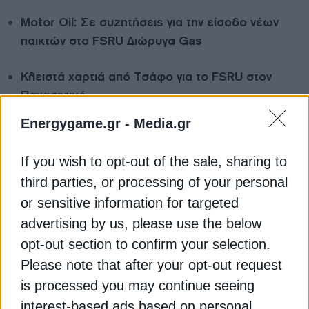
Motor Oil: Σε συζητήσεις για την είσοδο νέων
παικτών στο FSRU Διώρυγα Gas
Κλειστά χαρτιά από Τσάφο για το FSRU στον
Παγασητικό
Energygame.gr -
Media.gr
Πώς θα γίνει ανταγωνιστικός ο Κάθετος
Διάδρομος – Δεύτερο FSRU στην
If you wish to opt-out of the sale, sharing to
Αλεξανδρούπολη;
third parties, or processing of your personal
FSRU
or sensitive information for targeted
ΝΙΚΟΣ ΤΣΑΦΟΣ
advertising by us, please use the below
ΥΠΟΥΡΓΕΙΟ ΠΕΡΙΒΑΛΛΟΝΤΟΣ ΚΑΙ ΕΝΕΡΓΕΙΑΣ (ΥΠΕΝ)
opt-out section to confirm your selection.
Please note that after your opt-out request
is processed you may continue seeing
interest-based ads based on personal