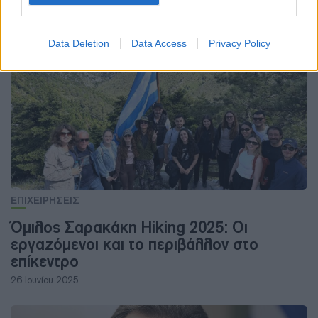
Φυσικό αέριο: Εγγυήσεις ασφαλείας ζητά
η ExxonMobil στη Μοζαμβίκη
30 Σεπτεμβρίου 2025
Data Deletion
Data Access
Privacy Policy
ΕΠΙΧΕΙΡΗΣΕΙΣ
Όμιλος Σαρακάκη Hiking 2025: Οι
εργαζόμενοι και το περιβάλλον στο
επίκεντρο
26 Ιουνίου 2025