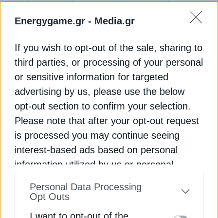
πορεία υποστηρίζεται από ένα σημαντικό
επενδυτικό σχέδιο που ενισχύει τη δέσμευσή μας
Energygame.gr -
Media.gr
για την ασφάλεια, τη βιωσιμότητα και την
ανταγωνιστικότητα του ενεργειακού συστήματος
If you wish to opt-out of the sale, sharing to
της χώρας», δήλωσε τότε ο Paolo Gallo,
third parties, or processing of your personal
Διευθύνων Σύμβουλος της Italgas.
or sensitive information for targeted
advertising by us, please use the below
Διαβάστε ακόμη
opt-out section to confirm your selection.
Please note that after your opt-out request
Italgas: Αύξηση 39,4% στα προσαρμοσμένα
is processed you may continue seeing
κέρδη EBITDA το 2025
interest-based ads based on personal
Italgas: Ενέκρινε επενδύσεις ύψους 1 δισ. ευρώ
information utilized by us or personal
έως το 2031 στην Ελλάδα
information disclosed to third parties prior
Personal Data Processing
to your opt-out. You may separately opt-out
Opt Outs
Italgas: “Bλέπει” EBITDA 180 εκατ. έως το 2031
of the further disclosure of your personal
στην Ελλάδα μέσω Enaon
I want to opt-out of the