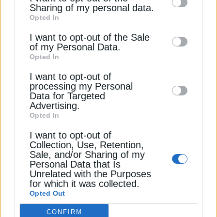
information by third parties on the IAB’s list
Sharing of my personal data.
Opted In
of downstream participants. This
ITALGAS
ΕΠΕΝΔΥΣΕΙΣ
information may also be disclosed by us to
I want to opt-out of the Sale
of my Personal Data.
third parties on the
IAB’s List of
Opted In
Downstream Participants
that may further
I want to opt-out of
disclose it to other third parties.
ΔΕΊΤΕ ΕΠΊΣΗΣ
processing my Personal
Data for Targeted
Advertising.
Opted In
I want to opt-out of
Collection, Use, Retention,
Sale, and/or Sharing of my
Personal Data that Is
Unrelated with the Purposes
for which it was collected.
Opted Out
ΦΥΣΙΚΟ ΑΕΡΙΟ
CONFIRM