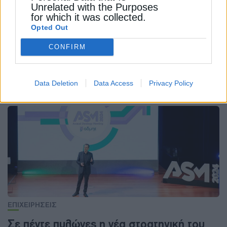
Unrelated with the Purposes
for which it was collected.
Opted Out
ΕΠΙΧΕΙΡΗΣΕΙΣ
CONFIRM
Υπερταμείο: Ολοκληρώθηκε η θητεία του
Στέφανου Γιουρέλη
Data Deletion
Data Access
Privacy Policy
17 Φεβρουαρίου 2025
ΕΠΙΧΕΙΡΗΣΕΙΣ
Σε πέντε πυλώνες η νέα στρατηγική του