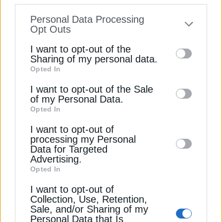
information disclosed to third parties prior
Personal Data Processing
to your opt-out. You may separately opt-out
Opt Outs
of the further disclosure of your personal
I want to opt-out of the
information by third parties on the IAB’s list
Sharing of my personal data.
Opted In
of downstream participants. This
information may also be disclosed by us to
I want to opt-out of the Sale
of my Personal Data.
third parties on the
IAB’s List of
ΦΥΣΙΚΟ ΑΕΡΙΟ
Opted In
Downstream Participants
that may further
Ρωσία: Προειδοποιεί για εκτίναξη στις
I want to opt-out of
disclose it to other third parties.
τιμές αερίου
processing my Personal
Data for Targeted
28 Αυγούστου 2024
Advertising.
Opted In
I want to opt-out of
Collection, Use, Retention,
Sale, and/or Sharing of my
Personal Data that Is