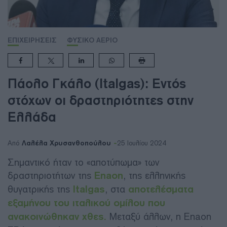
ΕΠΙΧΕΙΡΗΣΕΙΣ
ΦΥΣΙΚΟ ΑΕΡΙΟ
Πάολο Γκάλο (Italgas): Εντός
στόχων οι δραστηριότητες στην
Ελλάδα
Λαλέλα Χρυσανθοπούλου
Από
25 Ιουλίου 2024
Σημαντικό ήταν το «αποτύπωμα» των
δραστηριοτήτων της
Enaon
, της ελληνικής
θυγατρικής της
Italgas
, στα
αποτελέσματα
εξαμήνου του ιταλικού ομίλου που
ανακοινώθηκαν χθες.
Μεταξύ άλλων, η Enaon