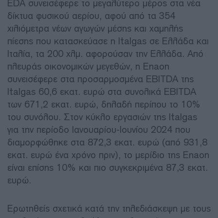
EDA συνεισέφερε το μεγαλύτερο μέρος στα νέα
δίκτυα φυσικού αερίου, αφού από τα 354
χιλιόμετρα νέων αγωγών μέσης και χαμηλής
πίεσης που κατασκεύασε η Italgas σε Ελλάδα και
Ιταλία, τα 200 χλμ. αφορούσαν την Ελλάδα. Από
πλευράς οικονομικών μεγεθών, η Enaon
συνεισέφερε στα προσαρμοσμένα EBITDA της
Italgas 60,6 εκατ. ευρώ στα συνολικά EBITDA
των 671,2 εκατ. ευρώ, δηλαδή περίπου το 10%
του συνόλου. Στον κύκλο εργασιών της Italgas
για την περίοδο Ιανουαρίου-Ιουνίου 2024 που
διαμορφώθηκε στα 872,3 εκατ. ευρώ (από 931,8
εκατ. ευρώ ένα χρόνο πριν), το μερίδιο της Enaon
είναι επίσης 10% και πιο συγκεκριμένα 87,3 εκατ.
ευρώ.
Ερωτηθείς σχετικά κατά την τηλεδιάσκεψη με τους