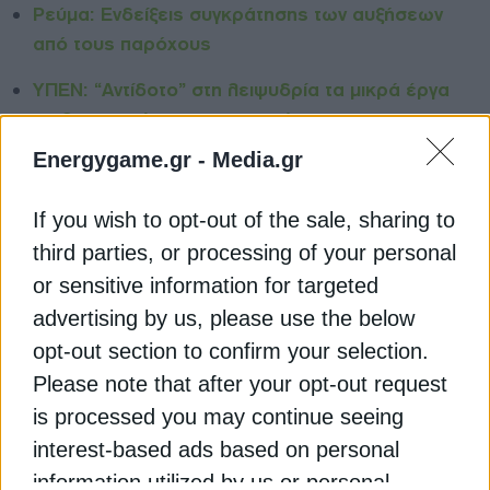
Ρεύμα: Ενδείξεις συγκράτησης των αυξήσεων
από τους παρόχους
ΥΠΕΝ: “Αντίδοτο” στη λειψυδρία τα μικρά έργα
αντλησιοταμίευσης στα νησιά
Energygame.gr -
Media.gr
Energean: “Βλέπει” εξαγωγές αερίου σε
Ιορδανία, Αίγυπτο, Κύπρο
If you wish to opt-out of the sale, sharing to
third parties, or processing of your personal
ENAON
ITALGAS
ΙΤΑΛΙΑ
ΠΑΟΛΟ ΓΚΑΛΟ
or sensitive information for targeted
advertising by us, please use the below
ΦΥΣΙΚΟ ΑΕΡΙΟ
opt-out section to confirm your selection.
Please note that after your opt-out request
is processed you may continue seeing
interest-based ads based on personal
ΔΕΊΤΕ ΕΠΊΣΗΣ
information utilized by us or personal