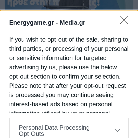
ΦΥΣΙΚΟ ΑΕΡΙΟ
Energygame.gr -
Media.gr
Enaon EDA: Ενεργοποιήθηκε το δίκτυο
διανομής φυσικού αερίου στη Βέροια
If you wish to opt-out of the sale, sharing to
21 Νοεμβρίου 2025
third parties, or processing of your personal
or sensitive information for targeted
advertising by us, please use the below
opt-out section to confirm your selection.
Please note that after your opt-out request
is processed you may continue seeing
interest-based ads based on personal
information utilized by us or personal
ΦΥΣΙΚΟ ΑΕΡΙΟ
information disclosed to third parties prior
Ευρώπη: Σε υψηλό 11μηνου οι τιμές του
Personal Data Processing
φυσικού αερίου
to your opt-out. You may separately opt-out
Opt Outs