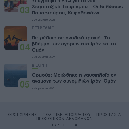
Υπεγράφη η ΚΥΑ για το νέο
Χωροταξικό Τουρισμού – Οι δηλώσεις
03
Παπασταύρου, Κεφαλογιάννη
7 Αυγούστου 2026
ΠΕΤΡΕΛΑΙΟ
Πετρέλαιο σε ανοδική τροχιά: Το
βλέμμα των αγορών στο Ιράν και το
04
Ομάν
7 Αυγούστου 2026
ΔΙΕΘΝΗ
Ορμούζ: Μειώθηκε η ναυσιπλοΐα εν
αναμονή των συνομιλιών Ιράν–Ομάν
05
7 Αυγούστου 2026
ΌΡΟΙ ΧΡΉΣΗΣ – ΠΟΛΙΤΙΚΉ ΑΠΟΡΡΉΤΟΥ – ΠΡΟΣΤΑΣΊΑ
ΠΡΟΣΩΠΙΚΏΝ ΔΕΔΟΜΈΝΩΝ
ΤΑΥΤΌΤΗΤΑ