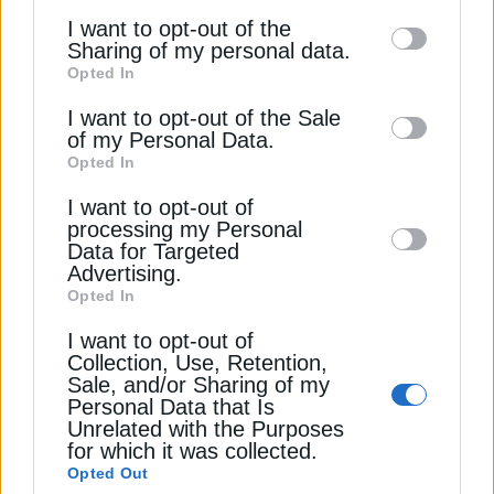
25 Οκτωβρίου 2024
of the further disclosure of your personal
I want to opt-out of the
information by third parties on the IAB’s list
Sharing of my personal data.
Opted In
of downstream participants. This
information may also be disclosed by us to
I want to opt-out of the Sale
of my Personal Data.
third parties on the
IAB’s List of
Opted In
Downstream Participants
that may further
I want to opt-out of
disclose it to other third parties.
processing my Personal
Data for Targeted
ΦΥΣΙΚΟ ΑΕΡΙΟ
Advertising.
Opted In
Κάμψη για το LNG στη Δυτική και
Ανατολική Μεσόγειο
I want to opt-out of
13 Ιανουαρίου 2025
Collection, Use, Retention,
Sale, and/or Sharing of my
Personal Data that Is
Unrelated with the Purposes
for which it was collected.
Opted Out