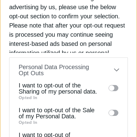
advertising by us, please use the below
opt-out section to confirm your selection.
Please note that after your opt-out request
ΕΠΙΚΑΙΡΟΤΗΤΑ
is processed you may continue seeing
Σε 2,5 χρόνια η παραγωγή αερίου στο
interest-based ads based on personal
Βυθοτεμάχιο 6 της κυπριακής ΑΟΖ
information utilized by us or personal
24 Φεβρουαρίου 2025
information disclosed to third parties prior
Personal Data Processing
to your opt-out. You may separately opt-out
Opt Outs
of the further disclosure of your personal
I want to opt-out of the
information by third parties on the IAB’s list
Sharing of my personal data.
Opted In
of downstream participants. This
information may also be disclosed by us to
I want to opt-out of the Sale
of my Personal Data.
third parties on the
IAB’s List of
Opted In
Downstream Participants
that may further
ΕΠΙΚΑΙΡΟΤΗΤΑ
I want to opt-out of
disclose it to other third parties.