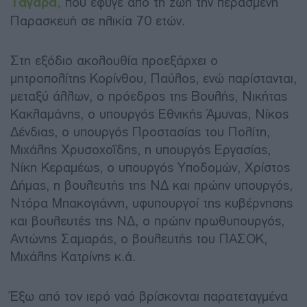
Ταγαρά,
που έφυγε από τη ζωή την περασμένη
Παρασκευή σε ηλικία 70 ετών.
Στη εξόδιο ακολουθία προεξάρχει ο
μητροπολίτης Κορίνθου, Παύλος, ενώ παρίστανται,
μεταξύ άλλων, ο πρόεδρος της Βουλής, Νικήτας
Κακλαμάνης, ο υπουργός Εθνικής Άμυνας, Νίκος
Δένδιας, ο υπουργός Προστασίας του Πολίτη,
Μιχάλης Χρυσοχοΐδης, η υπουργός Εργασίας,
Νίκη Κεραμέως, ο υπουργός Υποδομών, Χρίστος
Δήμας, η βουλευτής της ΝΔ και πρώην υπουργός,
Ντόρα Μπακογιάννη, υφυπουργοί της κυβέρνησης
και βουλευτές της ΝΔ, ο πρώην πρωθυπουργός,
Αντώνης Σαμαράς, ο βουλευτής του ΠΑΣΟΚ,
Μιχάλης Κατρίνης κ.ά.
Έξω από τον ιερό ναό βρίσκονται παρατεταγμένα