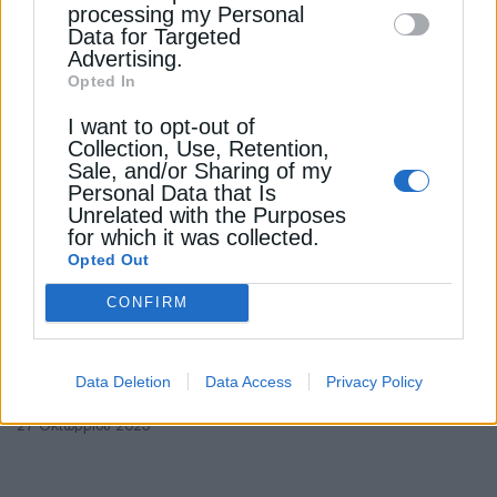
Ομάδα εργασίας για τη χωροθέτηση και
processing my Personal
Data for Targeted
τις συνδέσεις πρατηρίων ενέργειας
Advertising.
1 Φεβρουαρίου 2025
Opted In
I want to opt-out of
Collection, Use, Retention,
Sale, and/or Sharing of my
Personal Data that Is
Unrelated with the Purposes
for which it was collected.
Opted Out
CONFIRM
ΕΠΙΚΑΙΡΟΤΗΤΑ
Στο ΕΣΠΑ η Β’ φάση της διευθέτησης του
Data Deletion
Data Access
Privacy Policy
ρέματος Κόρμπι ύψους 28 εκατ.
27 Οκτωβρίου 2025