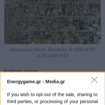
Κακοκαιρία Daniel, Θεσσαλία © ΑΠΕ-ΜΠΕ/
ΑΠΕ-ΜΠΕ/STR
Διαβάστε ακόμη
Energygame.gr -
Media.gr
Παπαθανάσης: Η Κομισιόν ενέκρινε την
τροποποίηση του προγράμματος ΔΑΜ
If you wish to opt-out of the sale, sharing to
third parties, or processing of your personal
ΥΠΕΝ: “Γκάζι” για τα έργα του Ταμείου