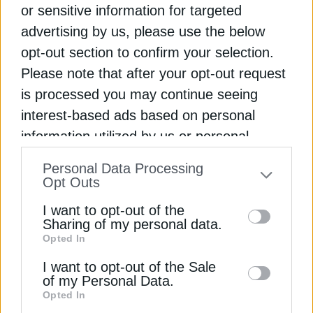
or sensitive information for targeted
Ανάκαμψης, οι αλλαγές που έρχονται
advertising by us, please use the below
Απορρίμματα: Τις επόμενες εβδομάδες οι
opt-out section to confirm your selection.
υπογραφές για 4 μονάδες ύψους 620 εκατ.
Please note that after your opt-out request
is processed you may continue seeing
ΕΣΠΑ
ΘΕΣΣΑΛΙΑ
ΝΙΚΟΣ ΠΑΠΑΘΑΝΑΣΗΣ
interest-based ads based on personal
information utilized by us or personal
ΥΠΟΥΡΓΕΙΟ ΕΘΝΙΚΗΣ ΟΙΚΟΝΟΜΙΑΣ ΚΑΙ ΟΙΚΟΝΟΜΙΚΩΝ
information disclosed to third parties prior
Personal Data Processing
ΦΥΣΙΚΕΣ ΚΑΤΑΣΤΡΟΦΕΣ
ΧΡΗΜΑΤΟΔΟΤΗΣΗ
to your opt-out. You may separately opt-out
Opt Outs
of the further disclosure of your personal
I want to opt-out of the
information by third parties on the IAB’s list
Sharing of my personal data.
Opted In
of downstream participants. This
ΔΕΊΤΕ ΕΠΊΣΗΣ
information may also be disclosed by us to
I want to opt-out of the Sale
of my Personal Data.
third parties on the
IAB’s List of
Opted In
Downstream Participants
that may further