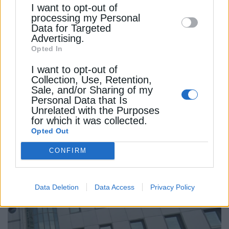
I want to opt-out of
disclose it to other third parties.
processing my Personal
Data for Targeted
Advertising.
Opted In
I want to opt-out of
Collection, Use, Retention,
ΕΠΙΚΑΙΡΟΤΗΤΑ
Sale, and/or Sharing of my
Personal Data that Is
Πρόταση αναθεώρησης του Σχεδίου
Unrelated with the Purposes
Ανάκαμψης υπέβαλε η Ελλάδα στην ΕΕ
for which it was collected.
Opted Out
4 Νοεμβρίου 2025
CONFIRM
Data Deletion
Data Access
Privacy Policy