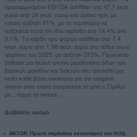
προσαρμοσμένα EBITDA ανήλθαν στα 47,7 εκατ.
ευρώ από 29 εκατ. ευρώ ένα χρόνο πριν, με
ετήσια αύξηση 61%, με το περιθώριο να
αυξάνεται κατά την ίδια περίοδο στο 14,4% από
9,1%. Τα κέρδη προ φόρων ανήλθαν στα 7,4
εκατ. ευρώ από 1,98 εκατ. ευρώ στο τέλος του α’
τριμήνου του 2025, με αύξηση 275%. Προκύπτει
δηλαδή μια θετική εικόνα μεγέθυνσης όλων των
βασικών μεγεθών και δεικτών που αποτελεί μια
πολύ καλή βάση εκκίνησης για την επόμενη
«πίστα» στην οποία ετοιμάζεται να μπει ο Όμιλος
με…τέρμα τα γκάζια…
Διαβάστε ακόμη
AKTOR: Πρώτη περίοδος εκτοκισμού του ΚΟΔ,