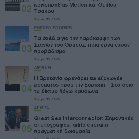
κοινοπραξίας Metlen και Ομίλου
02
Τσάκου
8 Αυγούστου 2026
ENERGY STORIES
Τα σχέδια για την παράκαμψη των
Στενών του Ορμούζ, ποια έργα έχουν
03
προβάδισμα
8 Αυγούστου 2026
ΔΙΕΘΝΗ
Η Βρετανία φρενάρει τις εξαγωγές
ρεύματος προς την Ευρώπη – Στο όριο
04
το δίκτυο λόγω καύσωνα
8 Αυγούστου 2026
ΑΡΘΡΑ
Great Sea Interconnector: Σημαντικές
οι υπογραφές, αλλά έπεται η
05
πραγματική δοκιμασία
8 Αυγούστου 2026