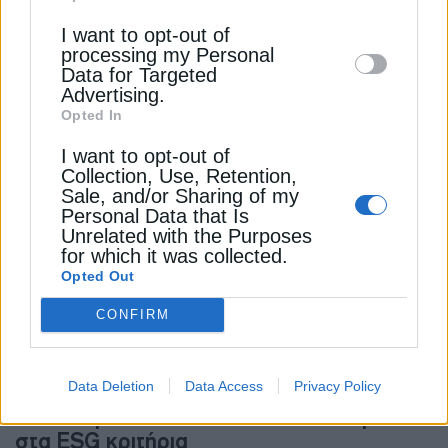
Downstream Participants
that may further
I want to opt-out of
disclose it to other third parties.
processing my Personal
ΕΠΙΧΕΙΡΗΣΕΙΣ
Data for Targeted
Advertising.
Μοργκάντε: Να δοθούν κίνητρα για την
Opted In
παραγωγή βιομεθανίου
25 Ιουνίου 2025
I want to opt-out of
Collection, Use, Retention,
Sale, and/or Sharing of my
Personal Data that Is
Unrelated with the Purposes
for which it was collected.
Opted Out
CONFIRM
ΕΠΙΧΕΙΡΗΣΕΙΣ
Data Deletion
Data Access
Privacy Policy
ΔΕΗ: Σημαντικές οι επιδόσεις του ομίλου
στα ESG κριτήρια