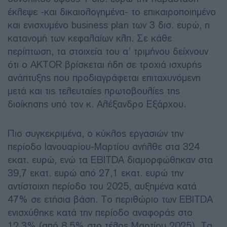
έκλεψε -και δικαιολογημένα- το επικαιροποιημένο
και ενισχυμένο business plan των 3 δισ. ευρώ, η
κατανομή των κεφαλαίων κλπ. Σε κάθε
περίπτωση, τα στοιχεία του α’ τριμήνου δείχνουν
ότι ο AKTOR βρίσκεται ήδη σε τροχιά ισχυρής
ανάπτυξης που προδιαγράφεται επιταχυνόμενη
μετά και τις τελευταίες πρωτοβουλίες της
διοίκησης υπό τον κ. Αλέξανδρο Εξάρχου.
Πιο συγκεκριμένα, ο κύκλος εργασιών την
περίοδο Ιανουαρίου-Μαρτίου ανήλθε στα 324
εκατ. ευρώ, ενώ τα EBITDA διαμορφώθηκαν στα
39,7 εκατ. ευρώ από 27,1 εκατ. ευρώ την
αντίστοιχη περίοδο του 2025, αυξημένα κατά
47% σε ετήσια βάση. To περιθώριο των EBITDA
ενισχύθηκε κατά την περίοδο αναφοράς στο
12,3% (από 8,5% στο τέλος Μαρτίου 2025). Τα