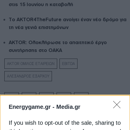
στις 15 Ιουνίου η καταβολή
Το AKTOR4TheFuture ανοίγει έναν νέο δρόμο για
τη νέα γενιά επιστημόνων
AKTOR: Ολοκλήρωσε το απαιτητικό έργο
συντήρησης στο ΟΑΚΑ
AKTOR ΟΜΙΛΟΣ ΕΤΑΙΡΕΙΩΝ
EBITDA
ΑΛΕΞΑΝΔΡΟΣ ΕΞΑΡΧΟΥ
Energygame.gr -
Media.gr
ΔΕΊΤΕ ΕΠΊΣΗΣ
If you wish to opt-out of the sale, sharing to