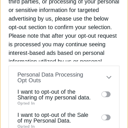
third parties, or processing of your personal
or sensitive information for targeted
advertising by us, please use the below
opt-out section to confirm your selection.
Please note that after your opt-out request
is processed you may continue seeing
interest-based ads based on personal
ΕΠΙΧΕΙΡΗΣΕΙΣ
information utilized by us or personal
ΕΥΑΘ: Άλμα 31,6% στα καθαρά κέρδη –
information disclosed to third parties prior
Στα 7,7 εκατ. ευρώ το 2025
Personal Data Processing
to your opt-out. You may separately opt-out
29 Απριλίου 2026
Opt Outs
of the further disclosure of your personal
I want to opt-out of the
information by third parties on the IAB’s list
Sharing of my personal data.
Opted In
of downstream participants. This
information may also be disclosed by us to
I want to opt-out of the Sale
of my Personal Data.
third parties on the
IAB’s List of
Opted In