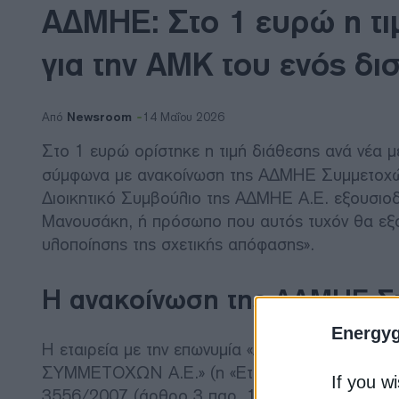
ΑΔΜΗΕ: Στο 1 ευρώ η τι
για την ΑΜΚ του ενός δισ
Newsroom
Από
14 Μαΐου 2026
Στο 1 ευρώ ορίστηκε η τιμή διάθεσης ανά νέα 
σύμφωνα με ανακοίνωση της ΑΔΜΗΕ Συμμετοχών 
Διοικητικό Συμβούλιο της ΑΔΜΗΕ Α.Ε. εξουσιο
Μανουσάκη, ή πρόσωπο που αυτός τυχόν θα εξο
υλοποίησης της σχετικής απόφασης».
Η ανακοίνωση της ΑΔΜΗΕ Σ
Energy
Η εταιρεία με την επωνυμία «ΑΝΩΝΥΜΗ ΕΤΑΙΡ
ΣΥΜΜΕΤΟΧΩΝ Α.Ε.» (η «Εταιρεία»), γνωστοποιεί 
If you wi
3556/2007 (άρθρο 3 παρ. 1 στοιχείο ιστ (ββ) 