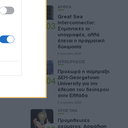
ιο.
ΑΡΘΡΑ
Great Sea
 της
Interconnector:
03
Σημαντικές οι
ου
υπογραφές, αλλά
έπεται η πραγματική
 η κα.
δοκιμασία
ς
8 Αυγούστου 2026
email
ΕΠΙΧΕΙΡΗΣΕΙΣ
Προχωρά η σύμπραξη
ΔΕΗ-Georgetown
04
University για την
έλευση του δεύτερου
στην Ελλάδα
8 Αυγούστου 2026
ΧΡΗΣΤΙΚΑ
Προμηθευτές
ρεύματος: Ασφάλιση