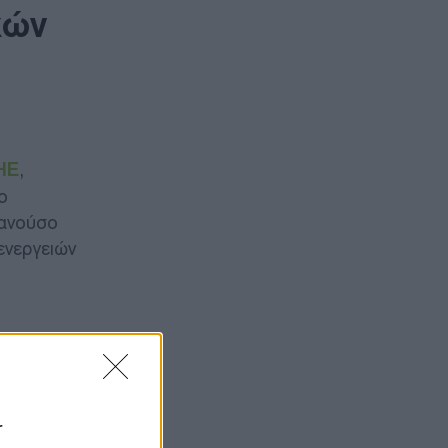
χών
ΗΕ
,
ο
Μανούσο
ενεργειών
 «ΑΔΜΗΕ
.
r