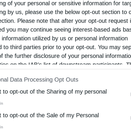
ng of your personal or sensitive information for ta
ια την κατάχρηση της αγοράς και του άρθρου 4.1 πε
ing by us, please use the below opt-out section to 
α της από 13.02.2026 ανακοίνωσής της, ότι η συνδεδε
ection. Please note that after your opt-out request 
Διαχειριστής Μεταφοράς Ηλεκτρικής Ενέργειας Α.Ε.» (
ου μετοχικού της κεφαλαίου, αποφάσισε δυνάμει της απ
d you may continue seeing interest-based ads ba
υλίου και κατ’ εξουσιοδότηση της από 13.02.2026 α
 information utilized by us or personal information
της ΑΔΜΗΕ Α.Ε. για την αύξηση του μετοχικού κεφαλα
d to third parties prior to your opt-out. You may se
ετρητών (η «ΑΜΚ») τον καθορισμό της τιμής διάθεσης
of the further disclosure of your personal informati
 ΑΜΚ, κατ’ εφαρμογή του άρθρου 25 παρ. 2 του ν.
rties on the IAB’s list of downstream participants. T
ion may also be disclosed by us to third parties on
nal Data Processing Opt Outs
st of Downstream Participants
that may further discl
σο με την ονομαστική αξία των νέων μετοχών, ήτοι έν
rd parties.
t to opt-out of the Sharing of my personal
In
Ε Α.Ε. εξουσιοδότησε τον Πρόεδρο και Διευθύνοντα
t to opt-out of the Sale of my Personal
ου αυτός τυχόν θα εξουσιοδοτήσει, για την ολοκλή
κής απόφασης. Η ΑΔΜΗΕ Συμμετοχών θα ενημερώνει τ
In