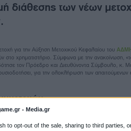
μή διάθεσης των νέων μετο
.
μετοχή για την Αύξηση Μετοχικού Κεφαλαίου του
ΑΔΜ
στο χρηματιστήριο. Σύμφωνα με την ανακοίνωση, «τ
δότησε τον Πρόεδρο και Διευθύνοντα Σύμβουλο, κ. 
υσιοδοτήσει, για την ολοκλήρωση των απαιτούμενων 
υμμετοχών
game.gr -
Media.gr
ΕΙΑ ΑΔΜΗΕ ΣΥΜΜΕΤΟΧΩΝ» και το διακριτικό τίτλο
στο επενδυτικό κοινό σύμφωνα με τις διατάξεις του ν
sh to opt-out of the sale, sharing to third parties, o
και άρθρο 21), του Κανονισμού (ΕΕ) 596/2014 του