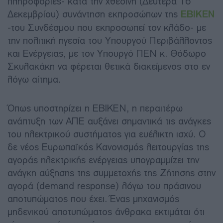
πληροφορίες- κατά την χθεσινή (Δευτέρα 16
Δεκεμβρίου) συνάντηση εκπροσώπων της
ΕΒΙΚΕΝ
-του Συνδέσμου που εκπροσωπεί τον κλάδο- με
την πολιτική ηγεσία του Υπουργού Περιβάλλοντος
και Ενέργειας, με τον Υπουργό ΠΕΝ κ. Θόδωρο
Σκυλακάκη να φέρεται θετικά διακείμενος στο εν
λόγω αίτημα.
Όπως υποστηρίζει η ΕΒΙΚΕΝ, η περαιτέρω
ανάπτυξη των ΑΠΕ αυξάνει σημαντικά τις ανάγκες
του ηλεκτρικού συστήματος για ευέλικτη ισχύ. Ο
δε νέος Ευρωπαϊκός Κανονισμός λειτουργίας της
αγοράς ηλεκτρικής ενέργειας υπογραμμίζει την
ανάγκη αύξησης της συμμετοχής της Ζήτησης στην
αγορά (demand response) λόγω του πράσινου
αποτυπώματος που έχει. Ένας μηχανισμός
μηδενικού αποτυπώματος άνθρακα εκτιμάται ότι