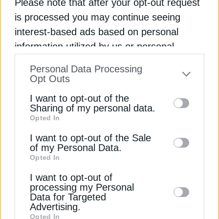
Please note that after your opt-out request
ανταγωνιστές τους στις περισσότερες χώρες της
is processed you may continue seeing
Ευρώπης.
interest-based ads based on personal
Διαβάστε ακόμη
information utilized by us or personal
information disclosed to third parties prior
Personal Data Processing
Metlen: Τα οφέλη που “ξεκλειδώνει” η είσοδος
to your opt-out. You may separately opt-out
Opt Outs
στο Χρηματιστήριο του Λονδίνου
of the further disclosure of your personal
I want to opt-out of the
information by third parties on the IAB’s list
Sharing of my personal data.
Επιδοτήσεις ρεύματος: Η φόρμουλα του ΥΠΕΝ
Opted In
of downstream participants. This
για τις μικρές επιχειρήσεις
information may also be disclosed by us to
I want to opt-out of the Sale
Masdar: Στρατηγική αγορά η Ελλάδα, γέφυρα η
of my Personal Data.
third parties on the
IAB’s List of
ΤΕΡΝΑ Ενεργειακή για το όραμά μας
Opted In
Downstream Participants
that may further
I want to opt-out of
disclose it to other third parties.
processing my Personal
ΕΒΙΚΕΝ
ΕΝΕΡΓΟΒΟΡΟΣ ΒΙΟΜΗΧΑΝΙΑ
Data for Targeted
Advertising.
ΘΟΔΩΡΟΣ ΣΚΥΛΑΚΑΚΗΣ
Opted In