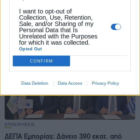
ΥΠΟΥΡΓΕΙΟ ΠΕΡΙΒΑΛΛΟΝΤΟΣ ΚΑΙ ΕΝΕΡΓΕΙΑΣ (ΥΠΕΝ)
I want to opt-out of
Collection, Use, Retention,
Sale, and/or Sharing of my
Personal Data that Is
Unrelated with the Purposes
for which it was collected.
ΔΕΊΤΕ ΕΠΊΣΗΣ
Opted Out
CONFIRM
Data Deletion
Data Access
Privacy Policy
ΕΠΙΧΕΙΡΗΣΕΙΣ
ΔΕΠΑ Εμπορίας: Δάνειο 390 εκατ. από