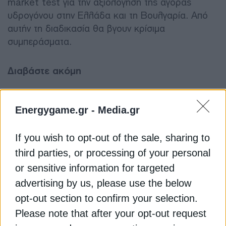
market test για την αξιολόγηση της αγοράς
υδρογόνου στην Ελλάδα και τη Βουλγαρία. Από
αυτήν τη διαδικασία θα βγουν κρίσιμα
συμπεράσματα.
Διαβάστε ακόμη
Συνάντηση της ηγεσίας του ΥΠΕΝ με ΑΔΜΗΕ και
Energygame.gr -
Media.gr
State Grid
Ο οδικός χάρτης για το νέο κύμα πράσινων
If you wish to opt-out of the sale, sharing to
επενδύσεων στα νησιά
third parties, or processing of your personal
or sensitive information for targeted
Motor Oil: Μετρά αντίστροφα ο χρόνος για
advertising by us, please use the below
Ηλέκτωρ, αρχές του 2025 η εξαγορά
opt-out section to confirm your selection.
Please note that after your opt-out request
HELLENIC HYDROGEN
MOTOR OIL
ΔΕΗ