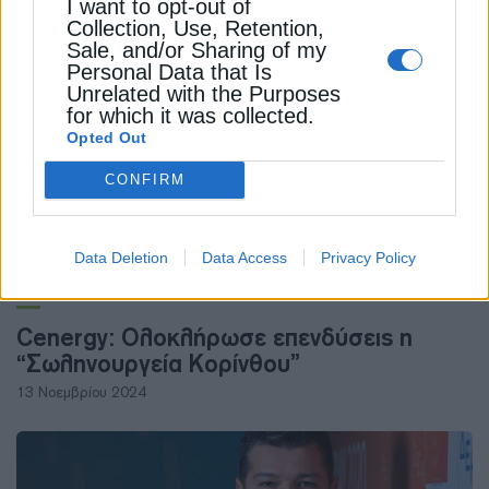
I want to opt-out of
χλμ. καλωδίων και συμβόλαια 9 δισ. ευρώ
Collection, Use, Retention,
29 Μαΐου 2025
Sale, and/or Sharing of my
Personal Data that Is
Unrelated with the Purposes
for which it was collected.
Opted Out
CONFIRM
Data Deletion
Data Access
Privacy Policy
ΕΠΙΧΕΙΡΗΣΕΙΣ
Cenergy: Ολοκλήρωσε επενδύσεις η
“Σωληνουργεία Κορίνθου”
13 Νοεμβρίου 2024