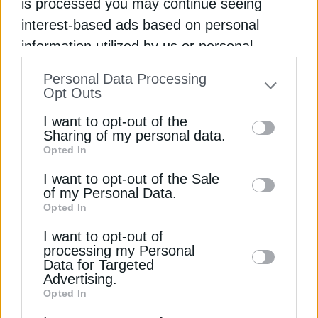
is processed you may continue seeing
ΔΗΜΗΤΡΗΣ ΤΡΙΑΝΤΑΦΥΛΛΟΠΟΥΛΟΣ
ΠΡΑΣΙΝΟ ΥΔΡΟΓΟΝΟ
interest-based ads based on personal
information utilized by us or personal
information disclosed to third parties prior
Personal Data Processing
to your opt-out. You may separately opt-out
Opt Outs
of the further disclosure of your personal
ΔΕΊΤΕ ΕΠΊΣΗΣ
I want to opt-out of the
information by third parties on the IAB’s list
Sharing of my personal data.
Opted In
of downstream participants. This
information may also be disclosed by us to
I want to opt-out of the Sale
of my Personal Data.
third parties on the
IAB’s List of
Opted In
Downstream Participants
that may further
I want to opt-out of
disclose it to other third parties.
processing my Personal
Data for Targeted
Advertising.
ΕΠΙΧΕΙΡΗΣΕΙΣ
Opted In
Cenergy: Στη διεθνή κούρσα για 16.000