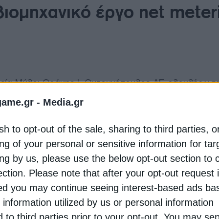
ιομηχανικό έργο net meter
ιρεία Μύλοι Θράκης Ι. Ουζουνόπουλος ΑΕ ολοκλήρωσε
κό
έργο
net-metering
μηδενικής έγχυσης, με ισχύ 1
game.gr -
Media.gr
sh to opt-out of the sale, sharing to third parties, o
er στο LinkedIn, το έργο ισχύος 1,2 MW «πραγματο
ng of your personal or sensitive information for ta
ουλος ΑΕ, μια από τις κορυφαίες ελληνικές
ing by us, please use the below opt-out section to 
ρίας. Από εδώ και στο εξής, η Μύλοι Θράκης Ι.
ection. Please note that after your opt-out request 
ό τις ανάγκες της σε ηλεκτρική ενέργεια, παράγοντα
υ».
d you may continue seeing interest-based ads ba
 information utilized by us or personal information
ολογικό σκέλος του έργου, η Recom Repower επισημαί
d to third parties prior to your opt-out. You may se