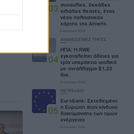
συναυλίες, δεκάδες
03
χιλιάδες θεατές, ένας
νέος πολιτιστικός
χάρτης της Αττικής
6 Αυγούστου 2026
ΑΝΑΝΕΩΣΙΜΕΣ ΠΗΓΕΣ
ΗΠΑ: Η RWE
εγκαταλείπει άδειες για
04
τρία υπεράκτια αιολικά
με αντάλλαγμα $1,22
δισ.
6 Αυγούστου 2026
ΠΕΤΡΕΛΑΙΟ
Eurobank: Εκτεθειμένη
η Ευρώπη στον κίνδυνο
05
διακύμανσης των τιμών
ενέργειας
6 Αυγούστου 2026