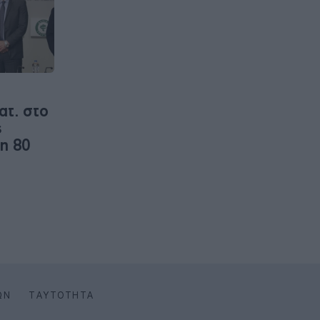
ατ. στο
ς
η 80
ΩΝ
ΤΑΥΤΌΤΗΤΑ