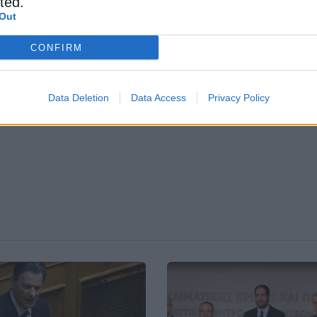
cted.
Out
 ΡΑΑΕΥ, τι έπεται
CONFIRM
ης της Αττικής Οδού
“βγουν στον αφρό”
Data Deletion
Data Access
Privacy Policy