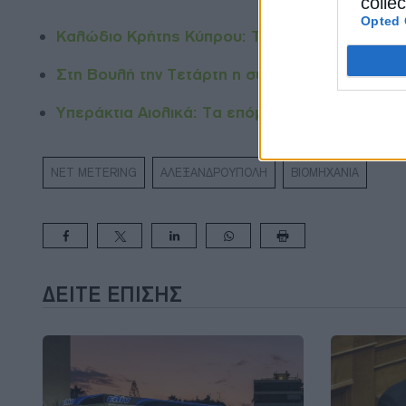
colle
Opted 
Καλώδιο Κρήτης Κύπρου: Τι ενέκριναν ΡΑΕΚ και
Στη Βουλή την Τετάρτη η σύμβαση παραχώρησ
Υπεράκτια Αιολικά: Τα επόμενα βήματα για να 
NET METERING
ΑΛΕΞΑΝΔΡΟΥΠΟΛΗ
ΒΙΟΜΗΧΑΝΙΑ
ΔΕΊΤΕ ΕΠΊΣΗΣ