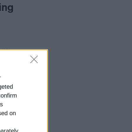
ing
 και
,2 MW
r
ποιήθηκε
rgeted
confirm
is
ς τη δική
sed on
νει πως
parately