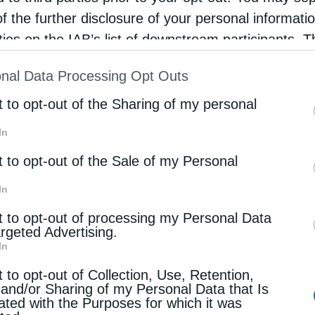
φωτοβολταϊκά πάνελ Recom Panther 660 Wp τεχνολογί
of the further disclosure of your personal informati
σμένα με τον τριφασικό μετατροπέα Recom Zeus 1
rties on the IAB’s list of downstream participants. T
τα εξασφαλίζουν εξαιρετική απόδοση ακόμα και σε 
ion may also be disclosed by us to third parties on
εση της επένδυσης».
nal Data Processing Opt Outs
st of Downstream Participants
that may further discl
rd parties.
t to opt-out of the Sharing of my personal
 Θράκης Ι. Ουζουνόπουλος ΑΕ αποτελεί μια από τις 
ταίο διάστημα στην Ελλάδα, οι οποίες έχουν ως στόχο 
In
που προέρχονται από τη βιομηχανία, μέσω της χρήση
t to opt-out of the Sale of my Personal
νθρακοποίηση της βιομηχανίας, με παράλληλη βελτίωση
α που αντιμετωπίζουν οι κυβερνήσεις το τελευταίο διά
In
t to opt-out of processing my Personal Data
άνω αποτελούν περιπτώσεις όπου η ιδιωτική πρωτοβου
argeted Advertising.
ών στόχων ενός κράτους. Συνεπώς, κρίνονται ως κομβικ
In
εται να είναι όλο και περισσότερες στο μέλλον.
t to opt-out of Collection, Use, Retention,
 and/or Sharing of my Personal Data that Is
ated with the Purposes for which it was