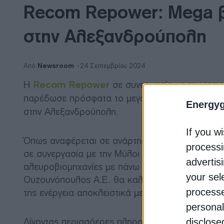
Recom Repower: Mega β
στην Αλεξανδρούπολη
Newsroom
Από
24 Σεπτεμβρίου 2024
Η
Recom Repower
σε συνεργασία με την ετα
παρέδωσε πρόσφατα το μεγαλύτερο
βιομηχανι
Energy
στην Αλεξανδρούπολη.
If you wi
Όπως αναφέρεται σε ανάρτηση της Recom Repow
processi
σε συνεργασία με την Μύλοι Θράκης Ι. Ουζουνόπ
advertis
αλευροβιομηχανίες με πάνω από 100 χρόνια ιστο
your sel
Ουζουνόπουλος Α.Ε. θα καλύπτει σε μεγάλο βαθμ
της ενέργεια αποκλειστικά με τη δύναμη του ήλιο
processe
personal
Δίνοντας περισσόερες πληροφορίες για το τεχν
disclose