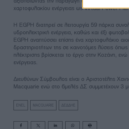
αξιοποιώντας την παραγωγή ενέργειας από τις 
χαρτοφυλακίου ενέργειας ως Virtual Power Plan
Η EGPH διατηρεί σε λειτουργία 59 πάρκα συνολ
υδροηλεκτρική ενέργεια, καθώς και έξι φωτοβο
EGPH αναπτύσσει επίσης ένα χαρτοφυλάκιο αιολ
δραστηριοτήτων της σε καινοτόμες λύσεις όπως
ηλέκτρισης βρίσκεται το έργο στην Κοζάνη, ενώ 
ενέργειας.
Διευθύνων Σύμβουλος είναι ο Αριστοτέλης Χαντ
Macquarie ενώ στο 6μελές ΔΣ συμμετέχουν 3 μέ
ENEL
MACQUARIE
ΔΕΔΔΗΕ