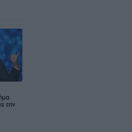
ήμα
ς την