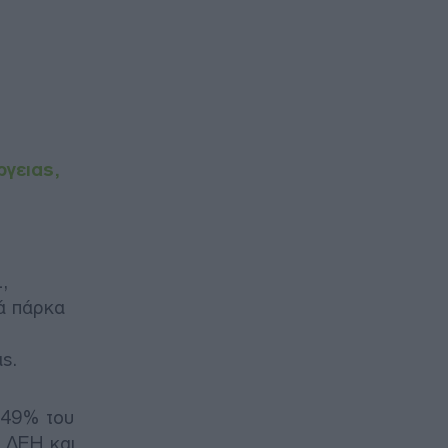
ργειας,
,
κά πάρκα
ς.
υ 49% του
η ΔΕΗ και