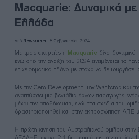
Macquarie: Δυναμικά με 
Ελλάδα
Newsroom
Από
8 Φεβρουαρίου 2024
Με τρεις εταιρείες η
Macquarie
δίνει δυναμικό
ενώ από την άνοιξη του 2024 αναμένεται το λαν
επιχειρηματικό πλάνο με στόχο να λειτουργήσει 
Με την Cero Development, την Wattcrop και τη
αναπτύσσει μια βεντάλια έργων παραγωγής ενέργ
μέχρι την αποθήκευση, ενώ στα σχέδια του ομίλο
δραστηριοποιηθεί και στην εκπροσώπηση ΑΠΕ μ
Η πρώτη κίνηση του Αυστραλιανού ομίλου στην 
ΔΕΔΔΗΕ, έναντι 2,1 δισ. ευρώ, εκ των οποίων 1