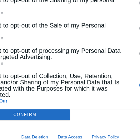
αρτοφυλάκια ηλιακής ανάπτυξης στην Ευρώπη με πάνω
In
t to opt-out of the Sale of my Personal
νάπτυξης ανανεώσιμων πηγών και αποθήκευσης ενέργει
ή αγορά ενέργειας ως ένα αληθινό success story πετυ
In
 προανάπτυξη και την ανάπτυξη μέχρι τη διαχείριση τ
t to opt-out of processing my Personal Data
σε νέα και υφιστάμενα έργα με σκοπό την μείωση των
argeted Advertising.
α κατάλληλα πλαίσια που έχουν τεθεί.
In
t to opt-out of Collection, Use, Retention,
χουν μέση διάρκεια ζωής 30-40 έτη, απαιτούν παρακ
 and/or Sharing of my Personal Data that Is
ated with the Purposes for which it was
cted.
Out
l Green Power Hellas
CONFIRM
πραξία της
Macquarie με την Enel Green Power
εί
ι μια νέα πορεία στην πώληση ενέργειας από ΑΠΕ,
Data Deletion
Data Access
Privacy Policy