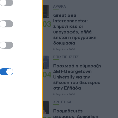
 από 8
ΑΡΘΡΑ
Great Sea
Interconnector:
03
ας που
Σημαντικές οι
χημένης
υπογραφές, αλλά
ων έργων
έπεται η πραγματική
δοκιμασία
8 Αυγούστου 2026
ΕΠΙΧΕΙΡΗΣΕΙΣ
Προχωρά η σύμπραξη
ολούθηση
ΔΕΗ-Georgetown
04
University για την
έλευση του δεύτερου
στην Ελλάδα
8 Αυγούστου 2026
ΧΡΗΣΤΙΚΑ
ναι
Προμηθευτές
ρεύματος: Ασφάλιση