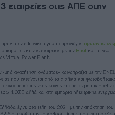
3 εταιρείες στις ΑΠΕ στην
 παρόν στην ελληνική αγορά παραγωγής
πράσινης ενέ
σάρισμα της κοινής εταιρείας με την
Enel
και το νέο
ως Virtual Power Plant.
ν -υπό αναζήτηση ονόματος- κοινοπραξία με την ENEL
ειας που εκτείνονται από τα αιολικά και φωτοβολταϊ
υ είναι μέσω της νέας κοινής εταιρείας με την Enel να
έσω ΦΟΣΕ αλλά και στη εμπορία ηλεκτρικής ενέργεια
Ελλάδα έγινε στα τέλη του 2021 με την απόκτηση το
,32 δισ. ευρώ ήταν το καθαρό τίμημα που εισέπραξε 