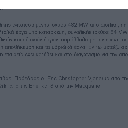
ΑΠΕ που διαθέτει προχωρώντας στη διάθεση στην αγορ
t.
ικής εγκατεστημένης ισχύος 482 MW από αιολική, ηλι
λταϊκά έργα υπό κατασκευή, συνολικής ισχύος 84 MW
ικών και ηλιακών έργων, παράλληλα με την επέκταση
 η αποθήκευση και τα υβριδικά έργα. Εν τω μεταξύ σ
η εταιρεία έχει κατέβει και στο διαγωνισμό για την α
άβας, Πρόεδρος ο Eric Christopher Vjonerud από τη
λη από την Enel και 3 από την Macquarie.