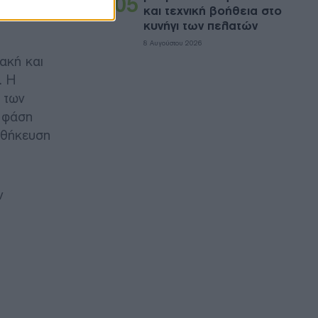
05
ά ενός
και τεχνική βοήθεια στο
κυνήγι των πελατών
8 Αυγούστου 2026
ακή και
. Η
 των
ε φάση
ποθήκευση
ν