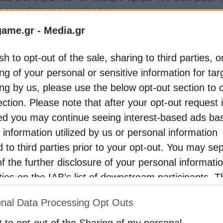
ου χρέους της επιχείρησης.
game.gr -
Media.gr
δου της Cero Development, θυγατρικής της Cero Gene
 πάρκο ισχύος 100 MW στην Προσοτσάνη Δράμας, με 
sh to opt-out of the sale, sharing to third parties, o
ετές επενδυτικό σχέδιο σε έργα ανανεώσιμων πηγών ενέ
ng of your personal or sensitive information for ta
αΐου 2022 με επικεφαλής τον Ιρλανδό Declan Deasy
ing by us, please use the below opt-out section to 
νο Λιάλιο. Ο κ. Λιάλιος προέρχεται από την «κοιτίδα»
ection. Please note that after your opt-out request 
ις Hanergy Holding (Europe), Lightsource bp και Pha
ry Manager Greece στην Cero Generation, στο επιτε
d you may continue seeing interest-based ads ba
εων, και ο κ. Ανδρέας Αλκιβιάδης.
 information utilized by us or personal information
d to third parties prior to your opt-out. You may se
τυξη ΑΠΕ είχε γίνει ένα χρόνο πριν, με την ίδρυση τ
of the further disclosure of your personal informati
 Investment Group (GIG) ως μια αυτόνομη εξειδικευ
rties on the IAB’s list of downstream participants. T
λη την Ευρώπη για να υποστηρίξει τη μετάβαση σε ένα
ion may also be disclosed by us to third parties on
nal Data Processing Opt Outs
st of Downstream Participants
that may further discl
rd parties.
t to opt-out of the Sharing of my personal