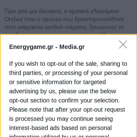
Πριν από μια δεκαετία, η κρατικά ελεγχόμενη
Orsted ήταν ο πρώτος που δραστηριοποιήθηκε
στην υπεράκτια αιολική ενέργεια, ξεκινώντας τη
μετάβαση από μια εταιρεία κοινής ωφέλειας που
επικεντρωνόταν στο πετρέλαιο και το φυσικό
Energygame.gr -
Media.gr
αέριο σε έναν αμιγώς ανανεώσιμο παίκτη.
If you wish to opt-out of the sale, sharing to
«Η Orsted ήταν και εξακολουθεί να είναι ένα έργο
third parties, or processing of your personal
κύρους για τους πολιτικούς», δήλωσε ο αναλυτής
or sensitive information for targeted
της Sydbank Jacob Pedersen. «Οι επενδυτές θα
advertising by us, please use the below
ήθελαν να κάνουν χωρίς αύξηση κεφαλαίου, αλλά
το δανέζικο κράτος μπορεί να το δει
opt-out section to confirm your selection.
διαφορετικά», είπε.
Please note that after your opt-out request
is processed you may continue seeing
Οι μετοχές της Orsted έχουν αυξηθεί κατά
interest-based ads based on personal
περίπου δύο τρίτα από τις αρχές Νοεμβρίου,
information utilized by us or personal