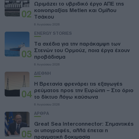
Ωριμάζει το υβριδικό έργο ΑΠΕ της
κοινοπραξίας Metlen και Ομίλου
02
Τσάκου
8 Αυγούστου 2026
ENERGY STORIES
Τα σχέδια για την παράκαμψη των
Στενών του Ορμούζ, ποια έργα έχουν
03
προβάδισμα
8 Αυγούστου 2026
ΔΙΕΘΝΗ
Η Βρετανία φρενάρει τις εξαγωγές
ρεύματος προς την Ευρώπη – Στο όριο
04
το δίκτυο λόγω καύσωνα
8 Αυγούστου 2026
ΑΡΘΡΑ
Great Sea Interconnector: Σημαντικές
οι υπογραφές, αλλά έπεται η
05
πραγματική δοκιμασία