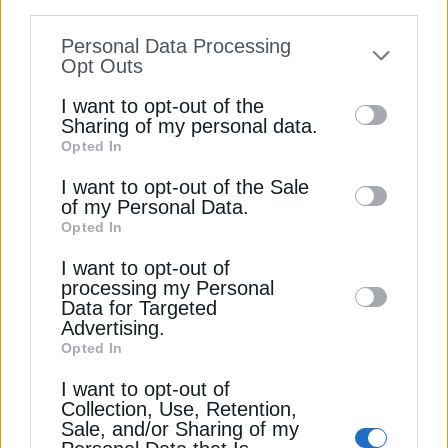
αλλά εξακολουθούν να βρίσκονται πολύ κάτω
information disclosed to third parties prior
από το επίπεδό τους πριν από την ανακοίνωση των
Personal Data Processing
to your opt-out. You may separately opt-out
Opt Outs
πρώτων διαγραφών. Οι αναλυτές της Bernstein
of the further disclosure of your personal
ανέφεραν ότι θα μπορούσαν να υπάρξουν
I want to opt-out of the
περαιτέρω απομειώσεις. «Το 100% των
information by third parties on the IAB’s list
Sharing of my personal data.
προηγούμενων λαθών μπορεί να μην έχει
Opted In
of downstream participants. This
αποκαλυφθεί ακόμη».
information may also be disclosed by us to
I want to opt-out of the Sale
of my Personal Data.
third parties on the
IAB’s List of
Opted In
Downstream Participants
that may further
ORSTED
ΑΙΟΛΙΚΗ ΕΝΕΡΓΕΙΑ
ΔΑΝΙΑ
ΕΠΕΝΔΥΣΕΙΣ
I want to opt-out of
disclose it to other third parties.
ΥΠΕΡΑΚΤΙΑ ΑΙΟΛΙΚΑ ΠΑΡΚΑ
processing my Personal
Data for Targeted
Advertising.
Opted In
I want to opt-out of
Collection, Use, Retention,
ΔΕΊΤΕ ΕΠΊΣΗΣ
Sale, and/or Sharing of my