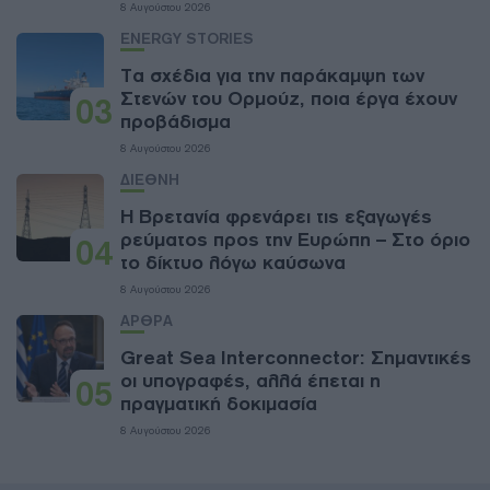
8 Αυγούστου 2026
ENERGY STORIES
Τα σχέδια για την παράκαμψη των
Στενών του Ορμούζ, ποια έργα έχουν
03
προβάδισμα
8 Αυγούστου 2026
ΔΙΕΘΝΗ
Η Βρετανία φρενάρει τις εξαγωγές
ρεύματος προς την Ευρώπη – Στο όριο
04
το δίκτυο λόγω καύσωνα
8 Αυγούστου 2026
ΑΡΘΡΑ
Great Sea Interconnector: Σημαντικές
οι υπογραφές, αλλά έπεται η
05
πραγματική δοκιμασία
8 Αυγούστου 2026