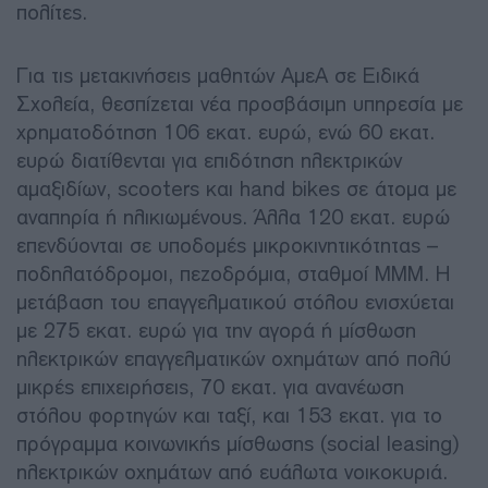
πολίτες.
Για τις μετακινήσεις μαθητών ΑμεΑ σε Ειδικά
Σχολεία, θεσπίζεται νέα προσβάσιμη υπηρεσία με
χρηματοδότηση 106 εκατ. ευρώ, ενώ 60 εκατ.
ευρώ διατίθενται για επιδότηση ηλεκτρικών
αμαξιδίων, scooters και hand bikes σε άτομα με
αναπηρία ή ηλικιωμένους. Άλλα 120 εκατ. ευρώ
επενδύονται σε υποδομές μικροκινητικότητας –
ποδηλατόδρομοι, πεζοδρόμια, σταθμοί ΜΜΜ. Η
μετάβαση του επαγγελματικού στόλου ενισχύεται
με 275 εκατ. ευρώ για την αγορά ή μίσθωση
ηλεκτρικών επαγγελματικών οχημάτων από πολύ
μικρές επιχειρήσεις, 70 εκατ. για ανανέωση
στόλου φορτηγών και ταξί, και 153 εκατ. για το
πρόγραμμα κοινωνικής μίσθωσης (social leasing)
ηλεκτρικών οχημάτων από ευάλωτα νοικοκυριά.