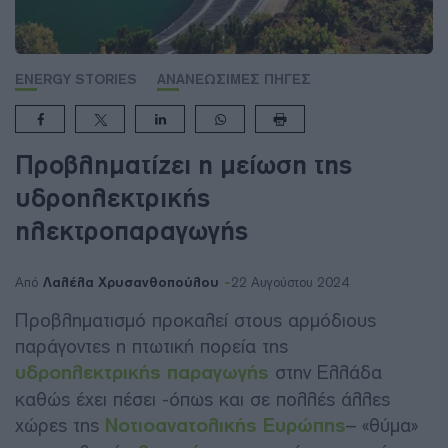
ENERGY STORIES
ΑΝΑΝΕΩΣΙΜΕΣ ΠΗΓΕΣ
Προβληματίζει η μείωση της
υδροηλεκτρικής
ηλεκτροπαραγωγής
Λαλέλα Χρυσανθοπούλου
Από
22 Αυγούστου 2024
Προβληματισμό προκαλεί στους αρμόδιους
παράγοντες η πτωτική πορεία της
υδροηλεκτρικής παραγωγής
στην Ελλάδα
καθώς έχει πέσει -όπως και σε πολλές άλλες
χώρες της
Νοτιοανατολικής Ευρώπης
– «θύμα»