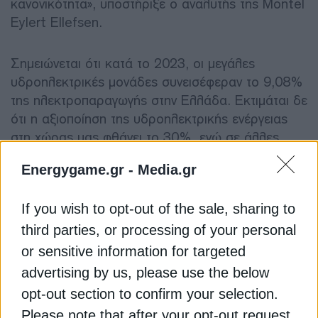
κανονικότητα», υποστήριξε ο αναλυτής της Montel
Eylert Ellefsen.
Σημειώνεται ότι κατά το 2023, οι μεγάλες
υδροηλεκτρικές μονάδες συνεισέφεραν το 9,08%
της ηλεκτροπαραγωγής στην Ελλάδα. Εκτιμάται δε
ότι η αξιοποίηση της υδροηλεκτρικής ενέργειας
στη χώρας μας φθάνει το 30%, ενώ σε άλλες
ευρωπαϊκές χώρες το ποσοστό αξιοποίησης
Energygame.gr -
Media.gr
φτάνει και το 80%.
If you wish to opt-out of the sale, sharing to
Η υδροηλεκτρική παραγωγή αναλογεί στο ένα
third parties, or processing of your personal
τρίτο περίπου της συνολικής παραγωγής καθαρής
or sensitive information for targeted
ενέργειας στην Ευρώπη και στο 17% της
συνολικής ηλεκτροπαραγωγής, σύμφωνα με
advertising by us, please use the below
στοιχεία της Eurostat. Το 70% της
opt-out section to confirm your selection.
υδροηλεκτρικής παραγωγής της ΕΕ προέρχεται
Please note that after your opt-out request