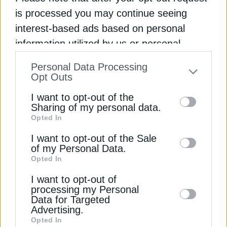
από πέντε χώρες (Αυστρία, Γαλλία, Ιταλία, Ισπανία
is processed you may continue seeing
και Σουηδία).
interest-based ads based on personal
information utilized by us or personal
Διαβάστε ακόμη
information disclosed to third parties prior
Personal Data Processing
to your opt-out. You may separately opt-out
Opt Outs
Ρεύμα: Σήμα για συγκράτηση τιμών και τον
of the further disclosure of your personal
Σεπτέμβριο
I want to opt-out of the
information by third parties on the IAB’s list
Sharing of my personal data.
ΔΕΗ: Χτίζει δίκτυο ενεργειακών υπηρεσιών πάνω
Opted In
of downstream participants. This
στην “Κωτσόβολος”
information may also be disclosed by us to
I want to opt-out of the Sale
Energean: Ξεκίνησε η επιβεβαιωτική γεώτρηση
of my Personal Data.
third parties on the
IAB’s List of
Opted In
στο Μαρόκο
Downstream Participants
that may further
I want to opt-out of
disclose it to other third parties.
processing my Personal
ΔΕΗ
ΕΝΕΡΓΕΙΑΚΗ ΚΡΙΣΗ
ΕΥΡΩΠΗ
ΙΤΑΛΙΑ
ΞΗΡΑΣΙΑ
Data for Targeted
Advertising.
ΥΔΡΟΗΛΕΚΤΡΙΚΗ ΕΝΕΡΓΕΙΑ
Opted In