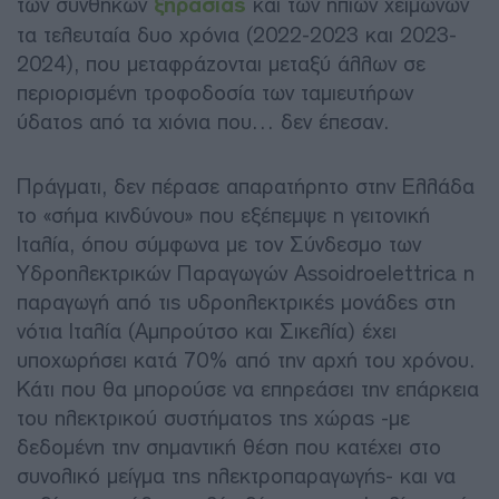
των συνθηκών
ξηρασίας
και των ήπιων χειμώνων
τα τελευταία δυο χρόνια (2022-2023 και 2023-
2024), που μεταφράζονται μεταξύ άλλων σε
περιορισμένη τροφοδοσία των ταμιευτήρων
ύδατος από τα χιόνια που… δεν έπεσαν.
Πράγματι, δεν πέρασε απαρατήρητο στην Ελλάδα
το «σήμα κινδύνου» που εξέπεμψε η γειτονική
Ιταλία, όπου σύμφωνα με τον Σύνδεσμο των
Υδροηλεκτρικών Παραγωγών Assoidroelettrica η
παραγωγή από τις υδροηλεκτρικές μονάδες στη
νότια Ιταλία (Αμπρούτσο και Σικελία) έχει
υποχωρήσει κατά 70% από την αρχή του χρόνου.
Κάτι που θα μπορούσε να επηρεάσει την επάρκεια
του ηλεκτρικού συστήματος της χώρας -με
δεδομένη την σημαντική θέση που κατέχει στο
συνολικό μείγμα της ηλεκτροπαραγωγής- και να