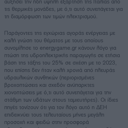
αυξήσει την ήδη υψηλή εξάρτηση της Ιταλίας από
τις θερμικές μονάδες, με ό,τι αυτό συνεπάγεται για
τη διαμόρφωση των τιμών ηλεκτρισμού.
Παράγοντες της εγχώριας αγοράς ενέργειας με
καλή γνώση του θέματος με τους οποίους
συνομίλησε το energygame.gr κάνουν λόγο για
πτώση της υδροηλεκτρικής παραγωγής σε ετήσια
βάση της τάξης του 25% σε σχέση με το 2023,
που επίσης δεν ήταν καλή χρονιά από πλευράς
υδραυλικών συνθηκών (περιορισμένες
βροχοπτώσεις και σχεδόν ανύπαρκτες
χιονοπτώσεις με ό,τι αυτό συνεπάγεται για την
στάθμη των υδάτων στους ταμιευτήρες). Οι ίδιες
πηγές τονίζουν ότι για τον λόγο αυτό η ΔΕΗ
επιδεικνύει τους τελευταίους μήνες μεγάλη
προσοχή και φειδώ στην προσφορά