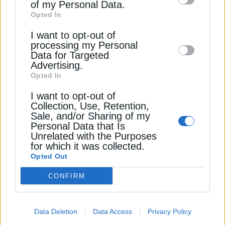
Διαβάστε ακόμη
of my Personal Data.
third parties on the
IAB’s List of
Opted In
Downstream Participants
that may further
Στον αέρα η αγορά φυσικού αερίου από τις
I want to opt-out of
disclose it to other third parties.
δικαστικές διαμάχες της Gazprom
processing my Personal
Data for Targeted
Τι μηχανισμό ευελιξίας για τις μονάδες φυσικού
Advertising.
Opted In
αερίου μελετά το ΥΠΕΝ
I want to opt-out of
ΣΔΙΤ: Πληρωμές διαθεσιμότητας 3,5 δισ. για την
Collection, Use, Retention,
επόμενη 30ετία
Sale, and/or Sharing of my
Personal Data that Is
Unrelated with the Purposes
for which it was collected.
HELLENIC HYDROGEN
MORE
MOTOR OIL
ΑΠΕ
ΔΕΗ
Opted Out
ΔΕΗ ΑΝΑΝΕΩΣΙΜΕΣ
ΕΠΕΝΔΥΣΕΙΣ
ΦΩΤΟΒΟΛΤΑΪΚΑ
CONFIRM
Data Deletion
Data Access
Privacy Policy