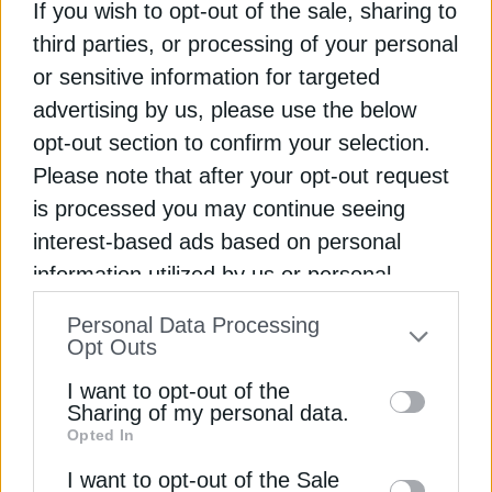
μετά το σβήσιμο όλων των λιγνιτικών μονάδων της
If you wish to opt-out of the sale, sharing to
περιοχής. Σύμφωνα με τους υπολογισμούς της
third parties, or processing of your personal
Hellenic Hydrogen, η μονάδα της Καρδιάς θα
or sensitive information for targeted
μπορεί να καταναλώνει μείγμα φυσικού αερίου –
advertising by us, please use the below
«πράσινου» υδρογόνου σε αναλογία 80%-20%,
καλύπτοντας τη μισή περίπου από την αρχική
opt-out section to confirm your selection.
δυναμικότητα του North-1, δηλαδή 20-25 MW.
Please note that after your opt-out request
Δεύτερος δυνητικός «πελάτης» της North 1 είναι
is processed you may continue seeing
τα υδρογονοκίνητα οχήματα που μπορούν να
interest-based ads based on personal
χρησιμοποιηθούν στις οδικές μεταφορές. Ο τρίτος
information utilized by us or personal
τρόπος διάθεσης του πράσινου υδρογόνου που
information disclosed to third parties prior
εξετάζεται είναι μέσω της έγχυσής του στο
Personal Data Processing
to your opt-out. You may separately opt-out
Σύστημα Μεταφοράς Φυσικού Αερίου του
Opt Outs
ΔΕΣΦΑ. Η Hellenic Hydrogen συστάθηκε τον
of the further disclosure of your personal
I want to opt-out of the
Φεβρουάριο του 2023 και σε αυτήν το 51%
information by third parties on the IAB’s list
Sharing of my personal data.
ανήκει στην Motor Oil και το 49% στη ΔΕΗ.
Opted In
of downstream participants. This
information may also be disclosed by us to
I want to opt-out of the Sale