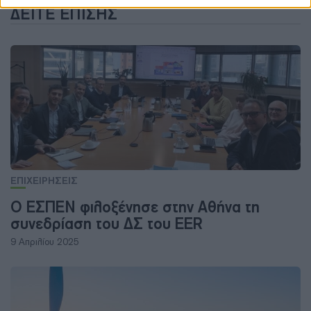
ΔΕΊΤΕ ΕΠΊΣΗΣ
ΕΠΙΧΕΙΡΗΣΕΙΣ
Ο ΕΣΠΕΝ φιλοξένησε στην Αθήνα τη
συνεδρίαση του ΔΣ του EER
9 Απριλίου 2025