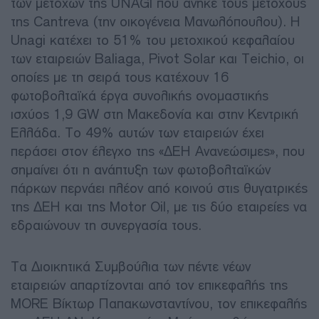
των μετοχών της UNAGI που ανήκε τους μετόχους
της Cantreva (την οικογένεια Μανωλόπουλου). Η
Unagi κατέχει το 51% του μετοχικού κεφαλαίου
των εταιρειών Baliaga, Pivot Solar και Teichio, οι
οποίες με τη σειρά τους κατέχουν 16
φωτοβολταϊκά έργα συνολικής ονομαστικής
ισχύος 1,9 GW στη Μακεδονία και στην Κεντρική
Ελλάδα. Το 49% αυτών των εταιρειών έχει
περάσει στον έλεγχο της «ΔΕΗ Ανανεώσιμες», που
σημαίνει ότι η ανάπτυξη των φωτοβολταϊκών
πάρκων περνάει πλέον από κοινού στις θυγατρικές
της ΔΕΗ και της Motor Oil, με τις δύο εταιρείες να
εδραιώνουν τη συνεργασία τους.
Τα Διοικητικά Συμβούλια των πέντε νέων
εταιρειών απαρτίζονται από τον επικεφαλής της
MORE Βίκτωρ Παπακωνσταντίνου, τον επικεφαλής