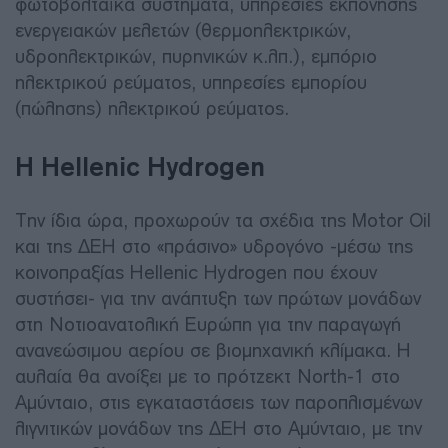
φωτοβολταϊκά συστήματα, υπηρεσίες εκπόνησης
ενεργειακών μελετών (θερμοηλεκτρικών,
υδροηλεκτρικών, πυρηνικών κ.λπ.), εμπόριο
ηλεκτρικού ρεύματος, υπηρεσίες εμπορίου
(πώλησης) ηλεκτρικού ρεύματος.
H Hellenic Hydrogen
Την ίδια ώρα, προχωρούν τα σχέδια της Motor Oil
και της ΔΕΗ στο «πράσινο» υδρογόνο -μέσω της
κοινοπραξίας Hellenic Hydrogen που έχουν
συστήσει- για την ανάπτυξη των πρώτων μονάδων
στη Νοτιοανατολική Ευρώπη για την παραγωγή
ανανεώσιμου αερίου σε βιομηχανική κλίμακα. Η
αυλαία θα ανοίξει με το πρότζεκτ North-1 στο
Αμύνταιο, στις εγκαταστάσεις των παροπλισμένων
λιγνιτικών μονάδων της ΔΕΗ στο Αμύνταιο, με την