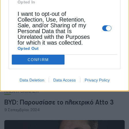
Opted In
Κινούμαι Ηλεκτρικά: Πληρωμή 3,79 εκατ.
I want to opt-out of
ευρώ σε 630 δικαιούχους
Collection, Use, Retention,
Sale, and/or Sharing of my
25 Ιουλίου 2024
Personal Data that Is
Unrelated with the Purposes
for which it was collected.
Opted Out
CONFIRM
Data Deletion
Data Access
Privacy Policy
ΗΛΕΚΤΡΟΚΙΝΗΣΗ
BYD: Παρουσίασε το ηλεκτρικό Atto 3
9 Σεπτεμβρίου 2024