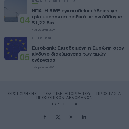
ΑΝΑΝΕΩΣΙΜΕΣ ΠΗΓΕΣ
ΗΠΑ: Η RWE εγκαταλείπει άδειες για
τρία υπεράκτια αιολικά με αντάλλαγμα
04
$1,22 δισ.
6 Αυγούστου 2026
ΠΕΤΡΕΛΑΙΟ
Eurobank: Εκτεθειμένη η Ευρώπη στον
κίνδυνο διακύμανσης των τιμών
05
ενέργειας
6 Αυγούστου 2026
ΌΡΟΙ ΧΡΉΣΗΣ – ΠΟΛΙΤΙΚΉ ΑΠΟΡΡΉΤΟΥ – ΠΡΟΣΤΑΣΊΑ
ΠΡΟΣΩΠΙΚΏΝ ΔΕΔΟΜΈΝΩΝ
ΤΑΥΤΌΤΗΤΑ