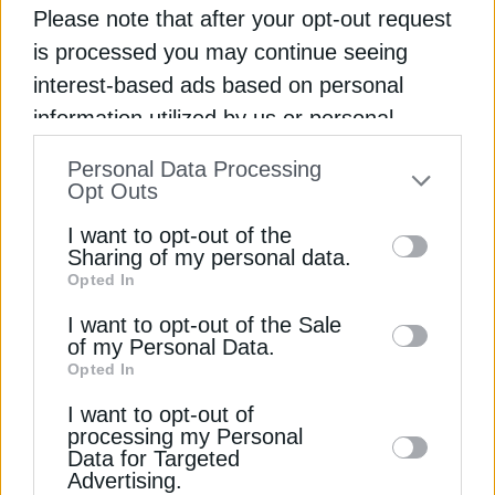
Please note that after your opt-out request
πίσω την αγορά
is processed you may continue seeing
ΗΛΕΚΤΡΙΚΑ ΠΑΤΙΝΙΑ
ΠΑΥΛΟΣ ΜΑΡΙΝΑΚΗΣ
interest-based ads based on personal
information utilized by us or personal
information disclosed to third parties prior
Personal Data Processing
to your opt-out. You may separately opt-out
Opt Outs
of the further disclosure of your personal
ΔΕΊΤΕ ΕΠΊΣΗΣ
I want to opt-out of the
information by third parties on the IAB’s list
Sharing of my personal data.
Opted In
of downstream participants. This
information may also be disclosed by us to
I want to opt-out of the Sale
of my Personal Data.
third parties on the
IAB’s List of
Opted In
Downstream Participants
that may further
I want to opt-out of
disclose it to other third parties.
processing my Personal
Data for Targeted
Advertising.
ΗΛΕΚΤΡΟΚΙΝΗΣΗ