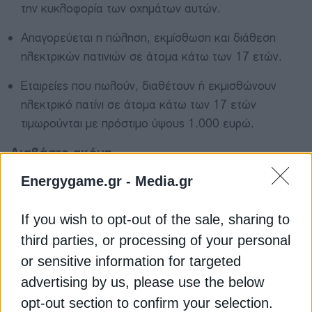
την κυκλοφορία των οχημάτων αυτών.
Απαγορεύεται η πώληση, εκμίσθωση και διάθεση
ηλεκτρικών πατινιών σε άτομα κάτω των 17 ετών.
Εταιρείες που πωλούν, διαθέτουν ή εκμισθώνουν
ηλεκτρικό πατίνι σε άτομα κάτω των 17 ετών
τιμωρούνται με πρόστιμο ύψους 1.000 ευρώ.
Διαβάστε ακόμη
Energygame.gr -
Media.gr
Ηλεκτρικά πατίνια: Απαγόρευση χρήσης για άτομα
If you wish to opt-out of the sale, sharing to
κάτω των 17 ετών
third parties, or processing of your personal
Schneider Electric: Παρουσιάζει νέα σειρά για
or sensitive information for targeted
έξυπνη φόρτιση ηλεκτρικών οχημάτων
advertising by us, please use the below
opt-out section to confirm your selection.
Ηλεκτροκίνηση: Τα πέντε εμπόδια που κρατούν