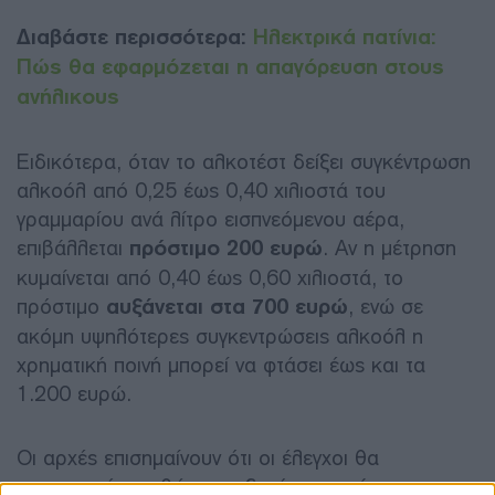
Διαβάστε περισσότερα:
Ηλεκτρικά πατίνια:
Πώς θα εφαρμόζεται η απαγόρευση στους
ανήλικους
Ειδικότερα, όταν το αλκοτέστ δείξει συγκέντρωση
αλκοόλ από 0,25 έως 0,40 χιλιοστά του
γραμμαρίου ανά λίτρο εισπνεόμενου αέρα,
επιβάλλεται
πρόστιμο 200 ευρώ
. Αν η μέτρηση
κυμαίνεται από 0,40 έως 0,60 χιλιοστά, το
πρόστιμο
αυξάνεται στα 700 ευρώ
, ενώ σε
ακόμη υψηλότερες συγκεντρώσεις αλκοόλ η
χρηματική ποινή μπορεί να φτάσει έως και τα
1.200 ευρώ.
Οι αρχές επισημαίνουν ότι οι έλεγχοι θα
συνεχιστούν, καθώς η αυξανόμενη χρήση