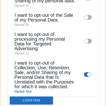
Sharing of my personal data.
Opted In
of downstream participants. This
ΗΛΕΚΤΡΙΚΑ ΠΑΤΙΝΙΑ
information may also be disclosed by us to
I want to opt-out of the Sale
of my Personal Data.
third parties on the
IAB’s List of
Opted In
Downstream Participants
that may further
I want to opt-out of
disclose it to other third parties.
ΔΕΊΤΕ ΕΠΊΣΗΣ
processing my Personal
Data for Targeted
Advertising.
Opted In
I want to opt-out of
Collection, Use, Retention,
Sale, and/or Sharing of my
Personal Data that Is
Unrelated with the Purposes
for which it was collected.
Opted Out
ΧΡΗΣΤΙΚΑ
CONFIRM
Σκέφτεσαι σκούπα ρομπότ για Black