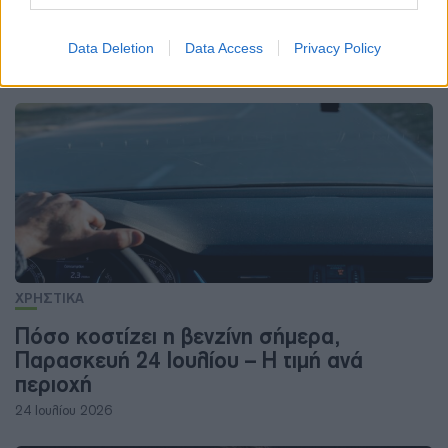
Friday; Αυτά πρέπει να τσεκάρεις πριν
καταλήξεις
Data Deletion
Data Access
Privacy Policy
12 Νοεμβρίου 2025
ΧΡΗΣΤΙΚΑ
Πόσο κοστίζει η βενζίνη σήμερα,
Παρασκευή 24 Ιουλίου – Η τιμή ανά
περιοχή
24 Ιουλίου 2026