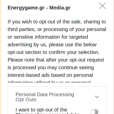
ηλεκτρικών πατινιών καθιστά αναγκαία την
Energygame.gr -
Media.gr
αυστηρή τήρηση των κανόνων οδικής ασφάλειας,
τόσο για τους ίδιους τους χρήστες όσο και για
If you wish to opt-out of the sale, sharing to
τους υπόλοιπους οδηγούς και πεζούς.
third parties, or processing of your personal
or sensitive information for targeted
Διαβάστε ακόμη
advertising by us, please use the below
opt-out section to confirm your selection.
Έρχονται αλλαγές στη νομοθεσία για τα ηλεκτρικά
Please note that after your opt-out request
πατίνια
is processed you may continue seeing
interest-based ads based on personal
“Στα σκαριά” νέο πλαίσιο ανακύκλωσης για τα
information utilized by us or personal
ηλεκτρικά πατίνια
information disclosed to third parties prior
Γιατί απογοήτευσε το κοινό της η
Personal Data Processing
to your opt-out. You may separately opt-out
Opt Outs
πρώτη ηλεκτρική Ferrari;
of the further disclosure of your personal
I want to opt-out of the
information by third parties on the IAB’s list