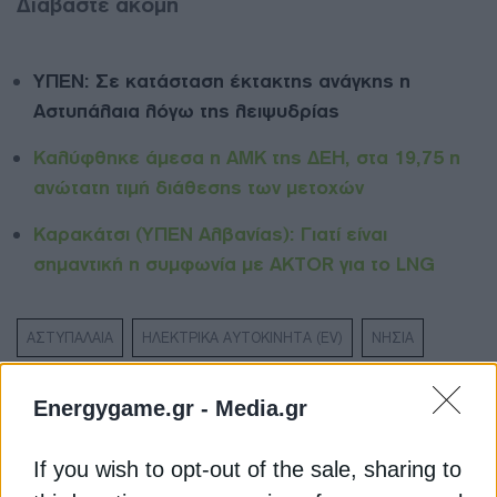
Διαβάστε ακόμη
ΥΠΕΝ: Σε κατάσταση έκτακτης ανάγκης η
Αστυπάλαια λόγω της λειψυδρίας
Καλύφθηκε άμεσα η ΑΜΚ της ΔΕΗ, στα 19,75 η
ανώτατη τιμή διάθεσης των μετοχών
Καρακάτσι (ΥΠΕΝ Αλβανίας): Γιατί είναι
σημαντική η συμφωνία με AKTOR για το LNG
ΑΣΤΥΠΑΛΑΙΑ
ΗΛΕΚΤΡΙΚΑ ΑΥΤΟΚΙΝΗΤΑ (EV)
ΝΗΣΙΑ
Energygame.gr -
Media.gr
If you wish to opt-out of the sale, sharing to
ΔΕΊΤΕ ΕΠΊΣΗΣ