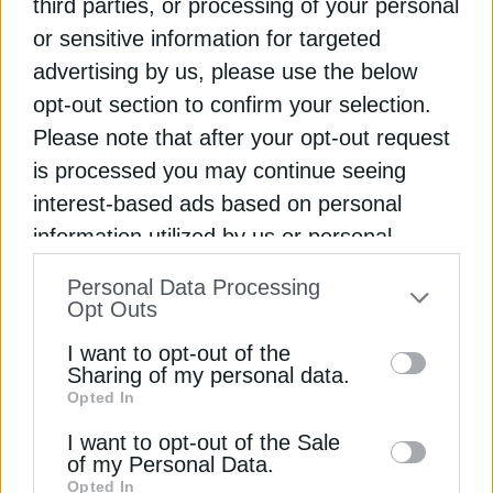
third parties, or processing of your personal
or sensitive information for targeted
advertising by us, please use the below
opt-out section to confirm your selection.
Please note that after your opt-out request
is processed you may continue seeing
interest-based ads based on personal
information utilized by us or personal
ΗΛΕΚΤΡΟΚΙΝΗΣΗ
information disclosed to third parties prior
Personal Data Processing
Συνεργασία Υπ. Μεταφορών με ΕΤΕπ για
to your opt-out. You may separately opt-out
Opt Outs
τα ηλεκτρικά λεωφορεία στην Αθήνα
of the further disclosure of your personal
I want to opt-out of the
1 Απριλίου 2026
information by third parties on the IAB’s list
Sharing of my personal data.
Opted In
of downstream participants. This
information may also be disclosed by us to
I want to opt-out of the Sale
of my Personal Data.
third parties on the
IAB’s List of
Opted In