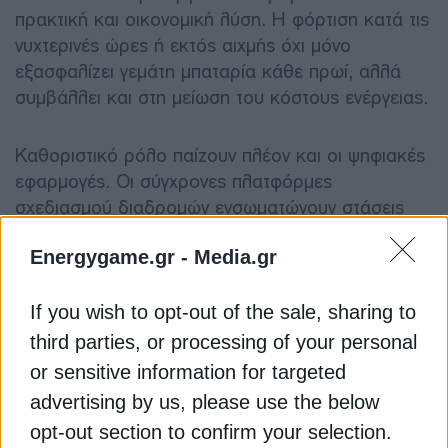
πρακτική και οικονομική λύση. Η φόρτιση κατά τις
νυχτερινές ώρες ή εκτός αιχμής όχι μόνο
εξασφαλίζει γεμάτη μπαταρία κάθε πρωί, αλλά
συμβάλλει και στη μείωση του κόστους ενέργειας.
Καθοριστικό ρόλο παίζουν πλέον και οι ψηφιακές
εφαρμογές. Οι σύγχρονες πλατφόρμες
σχεδιασμού διαδρομών ενσωματώνουν στάσεις
φόρτισης, υποδεικνύουν διαθέσιμους σταθμούς
Energygame.gr -
Media.gr
και προσαρμόζουν τη διαδρομή με βάση την
αυτονομία του οχήματος. Ορισμένες μάλιστα
προετοιμάζουν τη μπαταρία πριν από την άφιξη σε
If you wish to opt-out of the sale, sharing to
ταχυφορτιστή, μειώνοντας ακόμη περισσότερο τον
third parties, or processing of your personal
χρόνο φόρτισης.
or sensitive information for targeted
advertising by us, please use the below
Η σωστή διαχείριση της φόρτισης δεν είναι απλώς
opt-out section to confirm your selection.
θέμα ευκολίας, αλλά βασικό στοιχείο για τη