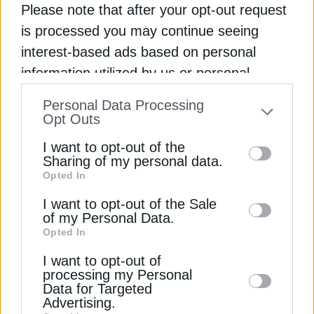
Please note that after your opt-out request
βέλτιστη αξιοποίηση ενός ηλεκτρικού οχήματος.
is processed you may continue seeing
Με ενημέρωση, προγραμματισμό και αξιοποίηση
interest-based ads based on personal
της τεχνολογίας, οι οδηγοί μπορούν να
απολαμβάνουν μεγαλύτερη αυτονομία, λιγότερες
information utilized by us or personal
στάσεις και μια πιο άνετη οδηγική εμπειρία.
information disclosed to third parties prior
Personal Data Processing
to your opt-out. You may separately opt-out
Opt Outs
Διαβάστε ακόμη
of the further disclosure of your personal
I want to opt-out of the
information by third parties on the IAB’s list
Sharing of my personal data.
Opted In
of downstream participants. This
Υβριδικό ή plug-in υβριδικό αυτοκίνητο, ποιο
συμφέρει περισσότερο
information may also be disclosed by us to
I want to opt-out of the Sale
of my Personal Data.
third parties on the
IAB’s List of
Opted In
Συνεργασία Υπ. Μεταφορών με ΕΤΕπ για τα
Downstream Participants
that may further
ηλεκτρικά λεωφορεία στην Αθήνα
I want to opt-out of
disclose it to other third parties.
processing my Personal
Data for Targeted
Σημαντική πτώση στα κέρδη της BYD εν μέσω
Advertising.
σκληρού ανταγωνισμού στην Κίνα