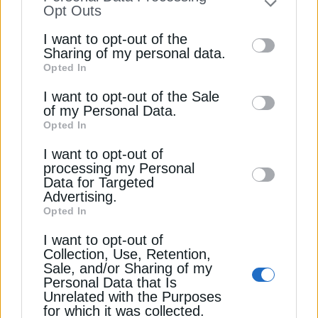
to your opt-out. You may separately opt-out
Opt Outs
Προς ναδίρ τριετίας οι εισαγωγές LNG στην
of the further disclosure of your personal
I want to opt-out of the
Ευρώπη τον Αύγουστο
information by third parties on the IAB’s list
Sharing of my personal data.
Opted In
of downstream participants. This
Repsol: Στροφή στα βιοκαύσιμα, επένδυση 250
information may also be disclosed by us to
εκατ. στην Ισπανία
I want to opt-out of the Sale
of my Personal Data.
third parties on the
IAB’s List of
Opted In
Downstream Participants
that may further
ΑΓΟΡΑ
ΕΕ (ΕΥΡΩΠΑΪΚΗ ΕΝΩΣΗ)
I want to opt-out of
disclose it to other third parties.
processing my Personal
ΗΛΕΚΤΡΙΚΑ ΑΥΤΟΚΙΝΗΤΑ (EV)
Data for Targeted
Advertising.
Opted In
I want to opt-out of
Collection, Use, Retention,
ΔΕΊΤΕ ΕΠΊΣΗΣ
Sale, and/or Sharing of my
Personal Data that Is
Unrelated with the Purposes
for which it was collected.