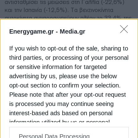
αντισταθμίσει τις μειώσεις στη Γαλλία (-22,6%)
και την Ισπανία (-12,5%). Τα βενζινοκίνητα
αυτοκίνητα αντιπροσωπεύουν πλέον το 33,4% της
αγοράς, από 35,9% τον Ιούλιο πέρυσι.
Energygame.gr -
Media.gr
Η αγορά αυτοκινήτων ντίζελ σημείωσε πτώση
If you wish to opt-out of the sale, sharing to
10,1%, με αποτέλεσμα τον περασμένο Ιούλιο να
third parties, or processing of your personal
κατέχει μερίδιο 12,6%. Ενώ η Γερμανία σημείωσε
or sensitive information for targeted
μέτρια άνοδο 1,4%, σημαντικές μειώσεις
παρατηρήθηκαν σε άλλες μεγάλες αγορές όπως η
advertising by us, please use the below
Ιταλία (-24,6%), η Γαλλία (-23,9%) και η Ισπανία
opt-out section to confirm your selection.
(-11,6%).
Please note that after your opt-out request
is processed you may continue seeing
Διαβάστε ακόμη
interest-based ads based on personal
information utilized by us or personal
Σπάνια μέταλλα: Η εξάρτηση της Ευρώπης από
information disclosed to third parties prior
την Κίνα και οι εναλλακτικές
Personal Data Processing