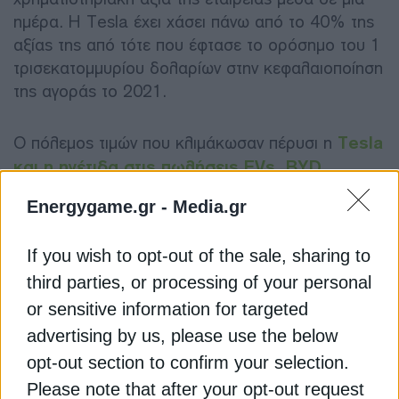
ημέρα. Η Tesla έχει χάσει πάνω από το 40% της
αξίας της από τότε που έφτασε το ορόσημο του 1
τρισεκατομμυρίου δολαρίων στην κεφαλαιοποίηση
της αγοράς το 2021.
Ο πόλεμος τιμών που κλιμάκωσαν πέρυσι η
Tesla
και η ηγέτιδα στις πωλήσεις EVs, BYD
ανάγκασε τους πιο αδύναμους αντιπάλους της
Energygame.gr -
Media.gr
βιομηχανίας EVs να επιλέξουν μεταξύ ευρύτερων
ζημιών ή χαμηλότερων όγκων πωλήσεων.
If you wish to opt-out of the sale, sharing to
third parties, or processing of your personal
Σύμφωνα με το Reuters, η Ford το περασμένο
or sensitive information for targeted
καλοκαίρι ανέβασε την παραγωγή του F-150
Lightning που έκοψε η Ford, αναμένοντας την
advertising by us, please use the below
ισχυρή ζήτηση, μόνο και μόνο για να μειώσει
opt-out section to confirm your selection.
αργότερα την πρόβλεψη παραγωγής του 2024
Please note that after your opt-out request