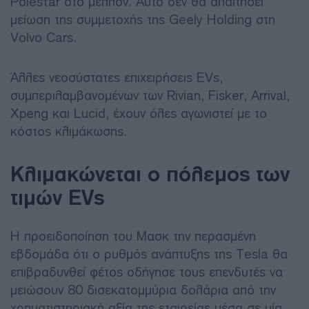
Polestar στο μέλλον. Αυτό δεν θα απαιτήσει
μείωση της συμμετοχής της Geely Holding στη
Volvo Cars.
Άλλες νεοσύστατες επιχειρήσεις EVs,
συμπεριλαμβανομένων των Rivian, Fisker, Arrival,
Xpeng και Lucid, έχουν όλες αγωνιστεί με το
κόστος κλιμάκωσης.
Κλιμακώνεται ο πόλεμος των
τιμών EVs
Η προειδοποίηση του Μασκ την περασμένη
εβδομάδα ότι ο ρυθμός ανάπτυξης της Tesla θα
επιβραδυνθεί φέτος οδήγησε τους επενδυτές να
μειώσουν 80 δισεκατομμύρια δολάρια από την
χρηματιστηριακή αξία της εταιρείας μέσα σε μία