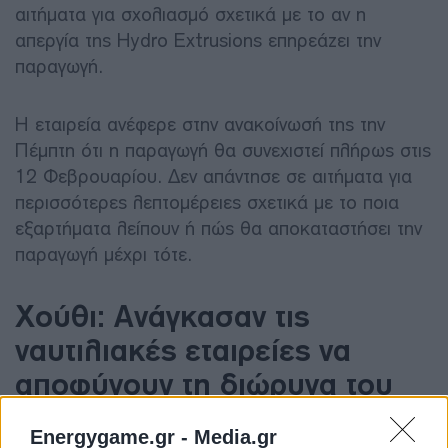
αιτήματα για σχολιασμό σχετικά με το αν η
απεργία της Hydro Extrusions επηρεάζει την
παραγωγή.
Η εταιρεία ανέφερε στην ανακοίνωσή της την
Πέμπτη ότι η παραγωγή θα συνεχιστεί πλήρως στις
12 Φεβρουαρίου. Δεν απάντησε σε αιτήματα για
περισσότερες λεπτομέρειες σχετικά με το ποια
εξαρτήματα λείπουν ή πώς θα αποκαταστήσει την
παραγωγή μέχρι τότε.
Χούθι: Ανάγκασαν τις
ναυτιλιακές εταιρείες να
αποφύγουν τη διώρυγα του
Σουέζ
Energygame.gr -
Media.gr