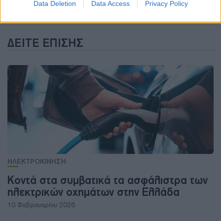
Data Deletion
Data Access
Privacy Policy
ΔΕΊΤΕ ΕΠΊΣΗΣ
ΗΛΕΚΤΡΟΚΙΝΗΣΗ
Κοντά στα συμβατικά τα ασφάλιστρα των
ηλεκτρικών οχημάτων στην Ελλάδα
10 Φεβρουαρίου 2026