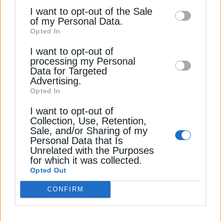
10 ημέρες σε ένα ταξίδι από την Ασία στη Βόρεια
information may also be disclosed by us to
I want to opt-out of the Sale
Ευρώπη και περίπου 1 εκατομμύριο δολάρια σε
of my Personal Data.
third parties on the
IAB’s List of
επιπλέον καύσιμα, σύμφωνα με το Reuters.
Opted In
Downstream Participants
that may further
I want to opt-out of
disclose it to other third parties.
Σε ολόκληρο τον τομέα των ηλεκτρικών
processing my Personal
οχημάτων, οι αυτοκινητοβιομηχανίες και οι
Data for Targeted
αναλυτές στην Ευρώπη έχουν προειδοποιήσει τους
Advertising.
Opted In
τελευταίους μήνες ότι οι πωλήσεις δεν αυξάνονται
τόσο γρήγορα όσο ελπίζαμε, με ορισμένες
I want to opt-out of
εταιρείες να μειώνουν τις τιμές σε μια προσπάθεια
Collection, Use, Retention,
Sale, and/or Sharing of my
να ενισχύσουν τη ζήτηση που επιβαρύνεται από
Personal Data that Is
την οικονομική αβεβαιότητα.
Unrelated with the Purposes
for which it was collected.
Opted Out
MAERSK
TESLA
ΕΛΟΝ ΜΑΣΚ
ΕΡΥΘΡΑ ΘΑΛΑΣΣΑ
CONFIRM
ΗΛΕΚΤΡΙΚΑ ΑΥΤΟΚΙΝΗΤΑ (EV)