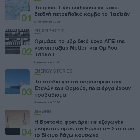
Τουρκία: Πώς επιδιώκει να κάνει
διεθνή πετρελαϊκό κόμβο το Τσεϊχάν
01
8 Αυγούστου 2026
ΕΠΙΧΕΙΡΗΣΕΙΣ
Ωριμάζει το υβριδικό έργο ΑΠΕ της
κοινοπραξίας Metlen και Ομίλου
02
Τσάκου
8 Αυγούστου 2026
ENERGY STORIES
Τα σχέδια για την παράκαμψη των
Στενών του Ορμούζ, ποια έργα έχουν
03
προβάδισμα
8 Αυγούστου 2026
ΔΙΕΘΝΗ
Η Βρετανία φρενάρει τις εξαγωγές
ρεύματος προς την Ευρώπη – Στο όριο
04
το δίκτυο λόγω καύσωνα