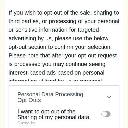
Οι επιθέσεις των υποστηριζόμενων από το Ιράν
If you wish to opt-out of the sale, sharing to
μαχητών Χούθι ανάγκασαν τις κορυφαίες
third parties, or processing of your personal
ναυτιλιακές εταιρείες του κόσμου να αποφύγουν
τη διώρυγα του Σουέζ, την ταχύτερη θαλάσσια
or sensitive information for targeted
οδό από την Ασία προς την Ευρώπη, η οποία
advertising by us, please use the below
αντιπροσωπεύει περίπου το 12% της παγκόσμιας
opt-out section to confirm your selection.
θαλάσσιας κυκλοφορίας.
Please note that after your opt-out request
is processed you may continue seeing
Ναυτιλιακοί κολοσσοί όπως η Maersk και η
interest-based ads based on personal
Hapag-Lloyd στέλνουν τα πλοία τους σε
information utilized by us or personal
μακρύτερα και ακριβότερα ταξίδια γύρω από το
information disclosed to third parties prior
Ακρωτήριο της Καλής Ελπίδας της Νότιας
Personal Data Processing
Αφρικής. Η δανέζικη Maersk δήλωσε την
to your opt-out. You may separately opt-out
Opt Outs
Παρασκευή ότι αναμένει ότι ο
of the further disclosure of your personal
I want to opt-out of the
επαναπρογραμματισμός θα διαρκέσει για το ορατό
information by third parties on the IAB’s list
Sharing of my personal data.
μέλλον. Η επιπλέον διαδρομή προσθέτει περίπου
Opted In
of downstream participants. This