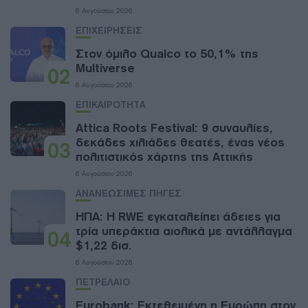
6 Αυγούστου 2026
ΕΠΙΧΕΙΡΗΣΕΙΣ
Στον όμιλο Qualco το 50,1% της
Multiverse
02
6 Αυγούστου 2026
ΕΠΙΚΑΙΡΟΤΗΤΑ
Attica Roots Festival: 9 συναυλίες,
δεκάδες χιλιάδες θεατές, ένας νέος
03
πολιτιστικός χάρτης της Αττικής
6 Αυγούστου 2026
ΑΝΑΝΕΩΣΙΜΕΣ ΠΗΓΕΣ
ΗΠΑ: Η RWE εγκαταλείπει άδειες για
τρία υπεράκτια αιολικά με αντάλλαγμα
04
$1,22 δισ.
6 Αυγούστου 2026
ΠΕΤΡΕΛΑΙΟ
Eurobank: Εκτεθειμένη η Ευρώπη στον