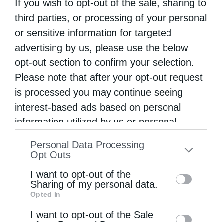
Διαβάστε ακόμα
If you wish to opt-out of the sale, sharing to
third parties, or processing of your personal
or sensitive information for targeted
Ουκρανικά drones έπληξαν το μεγαλύτερο
advertising by us, please use the below
διυλιστήριο της Ρωσίας στο Ομσκ
opt-out section to confirm your selection.
Πώς το ρωσικό αλουμίνιο συνεχίζει να φτάνει στην
Please note that after your opt-out request
Ευρώπη παρά τις κυρώσεις
is processed you may continue seeing
interest-based ads based on personal
Ρωσικό αέριο: Αύξηση των εισαγωγών στην
information utilized by us or personal
Ευρώπη φέτος παρά το επικείμενο μπλόκο
information disclosed to third parties prior
Personal Data Processing
ΔΙΥΛΙΣΤΗΡΙΟ
ΠΕΤΡΕΛΑΙΟ
ΡΩΣΙΑ
to your opt-out. You may separately opt-out
Opt Outs
of the further disclosure of your personal
I want to opt-out of the
information by third parties on the IAB’s list
Sharing of my personal data.
Opted In
of downstream participants. This
information may also be disclosed by us to
I want to opt-out of the Sale
ΔΕΊΤΕ ΕΠΊΣΗΣ