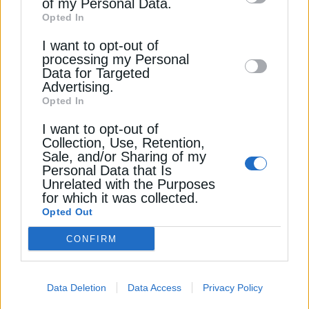
of my Personal Data.
third parties on the
IAB’s List of
Opted In
Downstream Participants
that may further
I want to opt-out of
disclose it to other third parties.
processing my Personal
Data for Targeted
Advertising.
Opted In
I want to opt-out of
Collection, Use, Retention,
Sale, and/or Sharing of my
ΦΥΣΙΚΟ ΑΕΡΙΟ
Personal Data that Is
Τα σχόλια Gastrade, Motor Oil, ΔΕΠΑ
Unrelated with the Purposes
for which it was collected.
στις προτάσεις ΔΕΣΦΑ για δέσμευση
Opted Out
capacity στο σύστημα αερίου
23 Ιουλίου 2026
CONFIRM
Data Deletion
Data Access
Privacy Policy