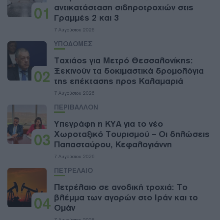
αντικατάσταση σιδηροτροχιών στις
01
Γραμμές 2 και 3
7 Αυγούστου 2026
ΥΠΟΔΟΜΕΣ
Ταχιάος για Μετρό Θεσσαλονίκης:
Ξεκινούν τα δοκιμαστικά δρομολόγια
02
της επέκτασης προς Καλαμαριά
7 Αυγούστου 2026
ΠΕΡΙΒΑΛΛΟΝ
Υπεγράφη η ΚΥΑ για το νέο
Χωροταξικό Τουρισμού – Οι δηλώσεις
03
Παπασταύρου, Κεφαλογιάννη
7 Αυγούστου 2026
ΠΕΤΡΕΛΑΙΟ
Πετρέλαιο σε ανοδική τροχιά: Το
βλέμμα των αγορών στο Ιράν και το
04
Ομάν
7 Αυγούστου 2026