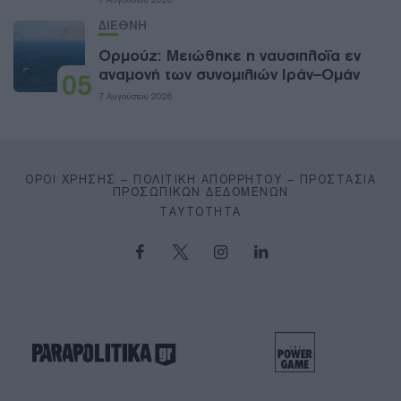
ΔΙΕΘΝΗ
Ορμούζ: Μειώθηκε η ναυσιπλοΐα εν
αναμονή των συνομιλιών Ιράν–Ομάν
05
7 Αυγούστου 2026
ΌΡΟΙ ΧΡΉΣΗΣ – ΠΟΛΙΤΙΚΉ ΑΠΟΡΡΉΤΟΥ – ΠΡΟΣΤΑΣΊΑ
ΠΡΟΣΩΠΙΚΏΝ ΔΕΔΟΜΈΝΩΝ
ΤΑΥΤΌΤΗΤΑ