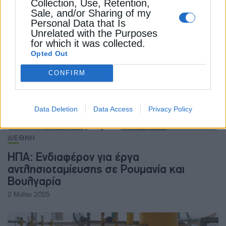
Collection, Use, Retention,
Sale, and/or Sharing of my
ΔΕΊΤΕ ΕΠΊΣΗΣ
Personal Data that Is
Unrelated with the Purposes
for which it was collected.
Opted Out
CONFIRM
Data Deletion
Data Access
Privacy Policy
ΔΙΕΘΝΗ
ΗΠΑ: Ενδιαφέρον για έργα
αντλησιοταμίευσης σε Ρουμανία και
Βουλγαρία
2 Μαΐου 2025