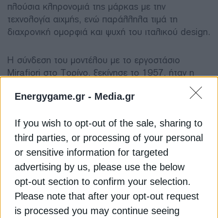
πλούσια κληρονομιά της μάρκας με την
τεχνολογία αιχμής, ενώ παράλληλα τιμά τη
διαχρονική ομορφιά και ψυχή του ιταλικού design.
H σύνδεση του μοντέλου με το εργοστάσιο
Mirafiori στο Τορίνο, ξεκίνησε το 1957, ήταν η
αρχική γενέτειρά του. Η παραγωγή του νέου 500
Energygame.gr -
Media.gr
Hybrid ξεκίνησε επίσημα τον Νοέμβριο 2025 στο
εργοστάσιο της Carrozzerie Mirafiori στο Τορίνο,
με στόχο πάνω από 5.000 μονάδες μέχρι το τέλος
If you wish to opt-out of the sale, sharing to
του 2025. Με πλήρη δυναμικότητα, το εργοστάσιο
third parties, or processing of your personal
του Mirafiori αναμένεται να αυξήσει την ετήσια
or sensitive information for targeted
παραγωγή του κατά περίπου 100.000 επιπλέον
advertising by us, please use the below
μονάδες, ενισχύοντας τον στρατηγικό του ρόλο
opt-out section to confirm your selection.
στο βιομηχανικό αποτύπωμα της ιταλικής φίρμας
Please note that after your opt-out request
στην πόλη της καταγωγής του Fiat 500.
is processed you may continue seeing