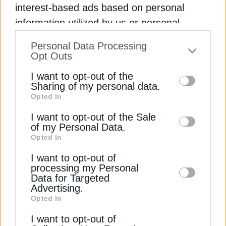
interest-based ads based on personal
Διαβάστε ακόμη
information utilized by us or personal
information disclosed to third parties prior
Γιατί η Stellantis ανακαλεί πάνω από 1,3 εκατ.
Personal Data Processing
to your opt-out. You may separately opt-out
Opt Outs
SUV και φορτηγά Jeep παγκοσμίως
of the further disclosure of your personal
I want to opt-out of the
information by third parties on the IAB’s list
Ο ρόλος των υβριδικών σταθμών φόρτισης για την
Sharing of my personal data.
Opted In
προώθηση της ηλεκτροκίνησης
of downstream participants. This
information may also be disclosed by us to
I want to opt-out of the Sale
Ποια αγορά μεταχειρισμένων αυτοκινήτων στην
of my Personal Data.
third parties on the
IAB’s List of
Ευρώπη “έτρεξε” και ποια έμεινε πίσω στο α’
Opted In
Downstream Participants
that may further
τρίμηνο
I want to opt-out of
disclose it to other third parties.
processing my Personal
STELLANTIS
ΕΡΓΟΣΤΑΣΙΑ
ΙΤΑΛΙΑ
Data for Targeted
Advertising.
Opted In
I want to opt-out of