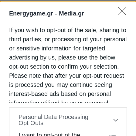
Ήδη από τους προηγούμενους μήνες, η Αθήνα είχε
εκφράσει ενδιαφέρον για τη συζήτηση που ανοίγει
Energygame.gr -
Media.gr
διεθνώς γύρω από τις νέες τεχνολογίες πρόωσης.
Κατά τη διάρκεια της Συνόδου Κορυφής για την
If you wish to opt-out of the sale, sharing to
Πυρηνική Ενέργεια στο Παρίσι, ο πρωθυπουργός
third parties, or processing of your personal
Κυριάκος Μητσοτάκης είχε δηλώσει ότι η Ελλάδα
or sensitive information for targeted
επιθυμεί να συμμετάσχει ενεργά στον διάλογο που
advertising by us, please use the below
διαμορφώνεται για το μέλλον των πυρηνοκίνητων
opt-out section to confirm your selection.
εμπορικών πλοίων.
Please note that after your opt-out request
is processed you may continue seeing
Το ενδιαφέρον δεν είναι τυχαίο. Η ελληνόκτητη
ναυτιλία μεταφέρει σημαντικό ποσοστό του
interest-based ads based on personal
παγκόσμιου θαλάσσιου εμπορίου και αναμένεται
information utilized by us or personal
να βρεθεί στην πρώτη γραμμή των αποφάσεων
Εγγραφή στο Newsletter
information disclosed to third parties prior
Personal Data Processing
που θα ληφθούν για την ενεργειακή μετάβαση του
to your opt-out. You may separately opt-out
Opt Outs
κλάδου. Οποιαδήποτε τεχνολογική αλλαγή στην
of the further disclosure of your personal
πρόωση των πλοίων, είτε αφορά την αμμωνία, το
I want to opt-out of the