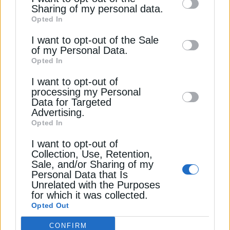
information by third parties on the IAB’s list
υδρογόνο, τη μεθανόλη είτε την πυρηνική
Sharing of my personal data.
Opted In
of downstream participants. This
ενέργεια, έχει άμεσο αντίκτυπο στις επενδυτικές
Αποδέσχομαι τους
Όρους χρήσης και
*
επιλογές των πλοιοκτητών.
information may also be disclosed by us to
I want to opt-out of the Sale
την Πολιτική Απορρήτου
of my Personal Data.
third parties on the
IAB’s List of
Opted In
Η συζήτηση αποκτά ακόμη μεγαλύτερη σημασία
Downstream Participants
that may further
Εγγραφή
καθώς περίπου το 90% του παγκόσμιου εμπορίου
I want to opt-out of
disclose it to other third parties.
εξακολουθεί να μεταφέρεται μέσω θαλάσσης, ενώ
processing my Personal
Data for Targeted
η ναυτιλία ευθύνεται για περίπου το 3% των
Advertising.
παγκόσμιων εκπομπών διοξειδίου του άνθρακα.
Opted In
I want to opt-out of
Οι ερευνητές θεωρούν ότι τυχόν μελλοντική
Collection, Use, Retention,
αξιοποίηση της πυρηνικής πρόωσης στα πλοία θα
Sale, and/or Sharing of my
απαιτήσει εκσυγχρονισμό των διεθνών κανόνων,
Personal Data that Is
Unrelated with the Purposes
καθώς και στενότερη συνεργασία μεταξύ
for which it was collected.
οργανισμών όπως ο IMO και ο Διεθνής
Opted Out
Οργανισμός Ατομικής Ενέργειας (IAEA).
CONFIRM