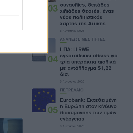
συναυλίες, δεκάδες
03
χιλιάδες θεατές, ένας
νέος πολιτιστικός
χάρτης της Αττικής
6 Αυγούστου 2026
ΑΝΑΝΕΩΣΙΜΕΣ ΠΗΓΕΣ
ΗΠΑ: Η RWE
εγκαταλείπει άδειες για
04
τρία υπεράκτια αιολικά
με αντάλλαγμα $1,22
δισ.
6 Αυγούστου 2026
ΠΕΤΡΕΛΑΙΟ
Eurobank: Εκτεθειμένη
η Ευρώπη στον κίνδυνο
05
διακύμανσης των τιμών
ενέργειας
6 Αυγούστου 2026