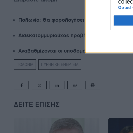
colle
Opted 
Πολωνία: Θα φορολογήσει τα υπερκέρδη των 
Δισεκατομμυριούχος προβλέπει πως η Πολωνί
Αναβαθμίζονται οι υποδομές φυσικού αερίου 
ΠΟΛΩΝΙΑ
ΠΥΡΗΝΙΚΗ ΕΝΕΡΓΕΙΑ
ΔΕΊΤΕ ΕΠΊΣΗΣ