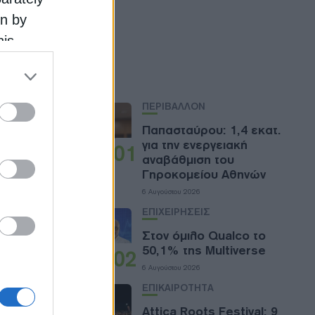
on by
his
 the
Ροή
ose it to
ΠΕΡΙΒΑΛΛΟΝ
Παπασταύρου: 1,4 εκατ.
για την ενεργειακή
01
αναβάθμιση του
Γηροκομείου Αθηνών
το εθνικό
6 Αυγούστου 2026
ΕΠΙΧΕΙΡΗΣΕΙΣ
Στον όμιλο Qualco το
50,1% της Multiverse
02
α πρώτη
6 Αυγούστου 2026
ΕΠΙΚΑΙΡΟΤΗΤΑ
Attica Roots Festival: 9