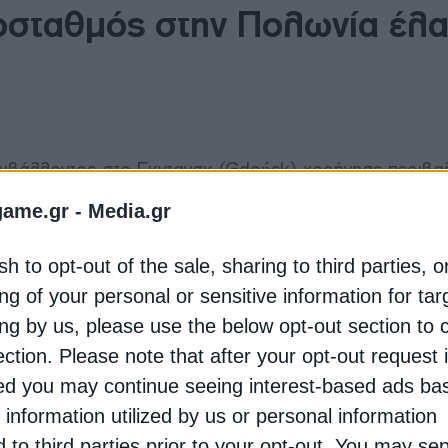
οσταθμός στην Πολωνία έλ
ιβάλλοντος στο Γκντανσκ (Gdańsk) χορήγησε περιβα
ής τάσης, ο οποίος θα αποτελέσει κρίσιμο τμήμα της
game.gr -
Media.gr
ο πυρηνικό σταθμό της
Πολωνίας
.
sh to opt-out of the sale, sharing to third parties, o
ας, ο υποσταθμός θα υποστηρίζει τη διοχέτευση της
ng of your personal or sensitive information for ta
τροδότησης, γράφει το ceenergy.news.
ing by us, please use the below opt-out section to 
ection. Please note that after your opt-out request 
ktroenergetyczne (PSE) και προβλέπεται να κατασκευα
d you may continue seeing interest-based ads ba
στη βόρεια Πολωνία. Θα πρόκειται για την πρώτη εγ
ά για τη διασύνδεση πυρηνικής ενέργειας με το εθνικό
 information utilized by us or personal information
d to third parties prior to your opt-out. You may se