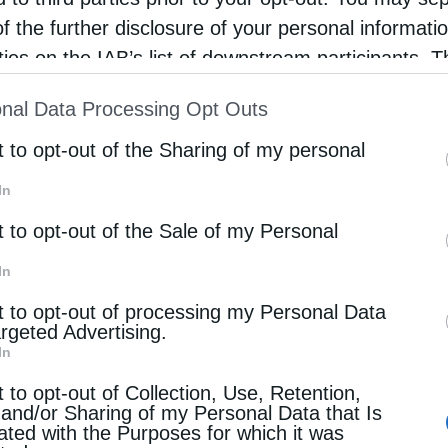
of the further disclosure of your personal informati
rties on the IAB’s list of downstream participants. T
λεκτρικής ενέργειας έκτασης περίπου 21 εκταρίων
ion may also be disclosed by us to third parties on
nal Data Processing Opt Outs
st of Downstream Participants
that may further discl
V
rd parties.
t to opt-out of the Sharing of my personal
στο εθνικό σύστημα ηλεκτροδότησης
In
για τη διανομή ρεύματος σε όλη τη χώρα
t to opt-out of the Sale of my Personal
έρεται αρχικά μέσω γραμμών διασύνδεσης που θα
In
ος τον υποσταθμό και στη συνέχεια θα κατανέμεται σ
ου θα διαχειρίζεται η PSE.
t to opt-out of processing my Personal Data
argeted Advertising.
In
ενεργειακής υποδομής της Πολωνίας, καθώς συνδέει γι
αφοράς ηλεκτρικής ενέργειας της χώρας.
t to opt-out of Collection, Use, Retention,
 and/or Sharing of my Personal Data that Is
ated with the Purposes for which it was