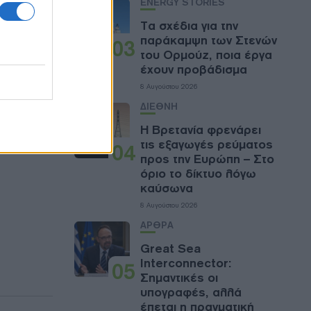
ENERGY STORIES
Τα σχέδια για την
παράκαμψη των Στενών
03
του Ορμούζ, ποια έργα
έχουν προβάδισμα
8 Αυγούστου 2026
ΔΙΕΘΝΗ
Η Βρετανία φρενάρει
τις εξαγωγές ρεύματος
04
προς την Ευρώπη – Στο
όριο το δίκτυο λόγω
καύσωνα
8 Αυγούστου 2026
ΑΡΘΡΑ
Great Sea
Interconnector:
05
Σημαντικές οι
υπογραφές, αλλά
έπεται η πραγματική