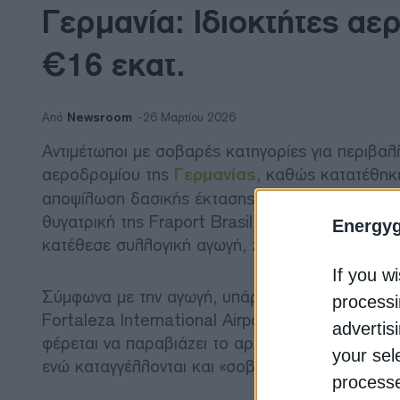
Γερμανία: Ιδιοκτήτες αε
€16 εκατ.
Newsroom
Από
26 Μαρτίου 2026
Αντιμέτωποι με σοβαρές κατηγορίες για περιβαλ
αεροδρομίου της
Γερμανίας
, καθώς κατατέθηκε
αποψίλωση δασικής έκτασης. Η υπόθεση αφορά τη
θυγατρική της Fraport Brasil. Στις 18 Μαρτίου,
Energy
κατέθεσε συλλογική αγωγή, ζητώντας αποζημίωσ
If you wi
Σύμφωνα με την αγωγή, υπάρχουν «παρατυπίες 
processi
Fortaleza International Airport, όπου σχεδιάζε
advertis
φέρεται να παραβιάζει το αρχικό σχέδιο που εί
your sel
ενώ καταγγέλλονται και «σοβαρές ελλείψεις» στ
processe