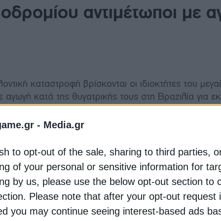
ροδρομίου αντιμέτωποι με 
λοντική καταστροφή βρίσκονται οι ιδιοκτήτες του μεγ
 αγωγή κατά της θυγατρικής τους στη Βραζιλία για εκ
 Fraport AG, που διαχειρίζεται το Frankfurt Airport,
 ο δημοτικός σύμβουλος της Fortaleza, Gabriel Biologi
game.gr -
Media.gr
η ύψους περίπου 16,5 εκατ. ευρώ.
sh to opt-out of the sale, sharing to third parties, o
και παρανομίες» στην αποψίλωση εκτάσεων γύρω από 
ng of your personal or sensitive information for ta
ται η κατασκευή αποθηκευτικού κέντρου logistics. Το 
ing by us, please use the below opt-out section to 
χε εγκριθεί κατά τη διαδικασία παραχώρησης από την
ection. Please note that after your opt-out request 
ην περιβαλλοντική αδειοδότηση.
d you may continue seeing interest-based ads ba