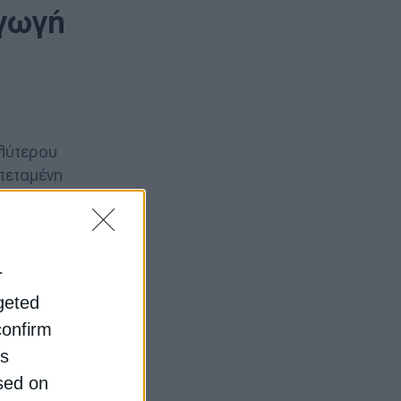
αγωγή
αλύτερου
τεταμένη
 και τη
a,
r
το
rgeted
έργο
confirm
 ANAC,
is
sed on