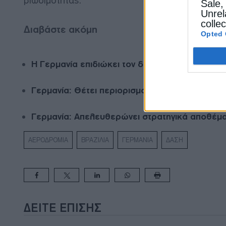
βιωσιμότητας.
Sale,
Unrel
colle
Διαβάστε ακόμη
Opted 
Η Γερμανία επιδιώκει τον διπλασιασμό των dat
Γερμανία: Θέτει περιορισμούς στις αυξήσεις τ
Γερμανία: Απελευθερώνει στρατηγικά αποθέματ
ΑΕΡΟΔΡΟΜΙΑ
ΒΡΑΖΙΛΙΑ
ΓΕΡΜΑΝΙΑ
ΔΑΣΗ
ΔΕΊΤΕ ΕΠΊΣΗΣ