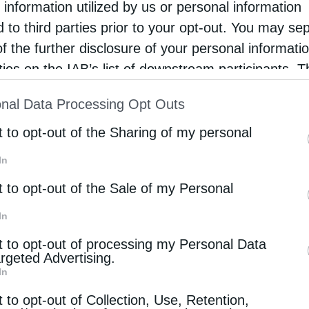
 information utilized by us or personal information
ύμφωνα με τους ενάγοντες, έχουν αποψιλωθεί πάνω από
d to third parties prior to your opt-out. You may se
ς, ενός από τα σημαντικότερα οικοσυστήματα παγκοσ
of the further disclosure of your personal informati
. Η καταστροφή αυτή φέρεται να έχει άμεσες επιπτώσε
rties on the IAB’s list of downstream participants. T
ion may also be disclosed by us to third parties on
nal Data Processing Opt Outs
ερη περιβαλλοντική καταστροφή» που έχει καταγραφεί 
st of Downstream Participants
that may further discl
ς ότι στόχος της προσφυγής είναι η αποκατάσταση του 
rd parties.
t to opt-out of the Sharing of my personal
In
ώσεις, όπως η Stay Grounded, η οποία καταγγέλλει ότ
t to opt-out of the Sale of my Personal
ηρετεί οικονομικά συμφέροντα εις βάρος των τοπικών
In
ετάζεται από το 7ο Ομοσπονδιακό Δικαστήριο της πολ
πό την πλευρά της, η Fraport Brasil δηλώνει ότι
t to opt-out of processing my Personal Data
ικό και ρυθμιστικό πλαίσιο σε ομοσπονδιακό, πολιτε
argeted Advertising.
α έργα εντός του αεροδρομίου υλοποιούνται με τις
In
ση της περιφερειακής ανάπτυξης, με σεβασμό στις αρχ
t to opt-out of Collection, Use, Retention,