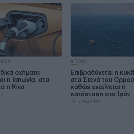
ΝΗΣΗ
ΔΙΕΘΝΗ
ιδικά οχήματα
Επιβραδύνεται η κυκ
ι η Ιαπωνία, στα
στα Στενά του Ορμο
ά η Κίνα
καθώς εντείνεται η
κατάσταση στο Ιράν
24
10 Ιουλίου 2026