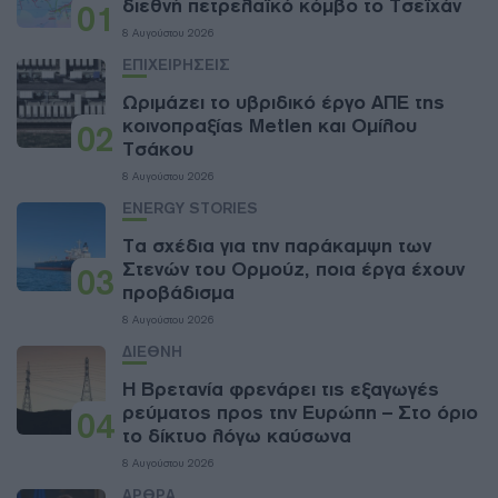
διεθνή πετρελαϊκό κόμβο το Τσεϊχάν
01
8 Αυγούστου 2026
ΕΠΙΧΕΙΡΗΣΕΙΣ
Ωριμάζει το υβριδικό έργο ΑΠΕ της
κοινοπραξίας Metlen και Ομίλου
02
Τσάκου
8 Αυγούστου 2026
ENERGY STORIES
Τα σχέδια για την παράκαμψη των
Στενών του Ορμούζ, ποια έργα έχουν
03
προβάδισμα
8 Αυγούστου 2026
ΔΙΕΘΝΗ
Η Βρετανία φρενάρει τις εξαγωγές
ρεύματος προς την Ευρώπη – Στο όριο
04
το δίκτυο λόγω καύσωνα
8 Αυγούστου 2026
ΑΡΘΡΑ