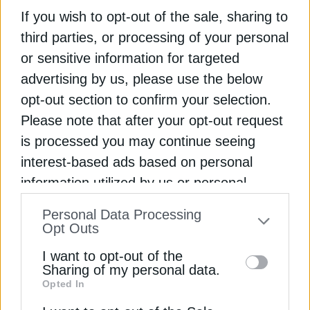
If you wish to opt-out of the sale, sharing to
Διαβάστε ακόμη
third parties, or processing of your personal
or sensitive information for targeted
Meta: Υπογράφει mega συμφωνίες πυρηνικής
advertising by us, please use the below
ενέργειας για τα data centers
opt-out section to confirm your selection.
Please note that after your opt-out request
Η NextEra και η Meta υπογράφουν PPAs για 2,5
is processed you may continue seeing
GW στις ΗΠΑ
interest-based ads based on personal
Η Meta θα επενδύσει 1,5 δισ. δολάρια σε νέο data
information utilized by us or personal
center στο Τέξας
information disclosed to third parties prior
Personal Data Processing
to your opt-out. You may separately opt-out
Opt Outs
META
ΗΠΑ
ΚΕΝΤΡΑ ΔΕΔΟΜΕΝΩΝ (DATA CENTERS)
of the further disclosure of your personal
I want to opt-out of the
information by third parties on the IAB’s list
Sharing of my personal data.
Opted In
of downstream participants. This
information may also be disclosed by us to