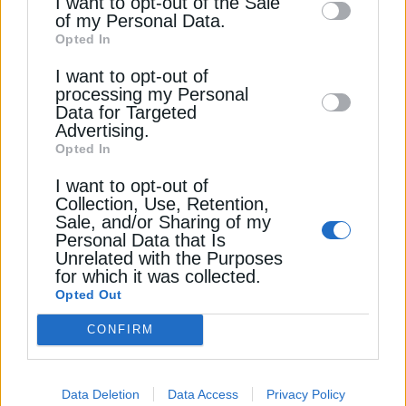
I want to opt-out of the Sale
ΔΕΊΤΕ ΕΠΊΣΗΣ
of my Personal Data.
third parties on the
IAB’s List of
Opted In
Downstream Participants
that may further
I want to opt-out of
disclose it to other third parties.
processing my Personal
Data for Targeted
Advertising.
Opted In
I want to opt-out of
Collection, Use, Retention,
Sale, and/or Sharing of my
Personal Data that Is
ΠΕΤΡΕΛΑΙΟ
Unrelated with the Purposes
Ιράκ: Κήρυξε force majeure για τα
for which it was collected.
πετρελαϊκά κοιτάσματα που
Opted Out
εκμεταλλεύονται ξένες εταιρείες
CONFIRM
20 Μαρτίου 2026
Data Deletion
Data Access
Privacy Policy