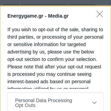
ΑΘΗΝΑ
ΒΕΝΖΙΝΗ
ΔΩΔΕΚΑΝΗΣΑ
ΘΕΣΣΑΛΟΝΙΚΗ
Energygame.gr -
Media.gr
ΚΥΚΛΑΔΕΣ
If you wish to opt-out of the sale, sharing to
third parties, or processing of your personal
or sensitive information for targeted
advertising by us, please use the below
ΔΕΊΤΕ ΕΠΊΣΗΣ
opt-out section to confirm your selection.
Please note that after your opt-out request
is processed you may continue seeing
interest-based ads based on personal
information utilized by us or personal
information disclosed to third parties prior
Personal Data Processing
to your opt-out. You may separately opt-out
Opt Outs