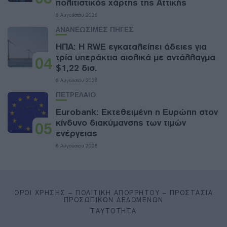
πολιτιστικός χάρτης της Αττικής
6 Αυγούστου 2026
ΑΝΑΝΕΩΣΙΜΕΣ ΠΗΓΕΣ
ΗΠΑ: Η RWE εγκαταλείπει άδειες για
τρία υπεράκτια αιολικά με αντάλλαγμα
04
$1,22 δισ.
6 Αυγούστου 2026
ΠΕΤΡΕΛΑΙΟ
Eurobank: Εκτεθειμένη η Ευρώπη στον
κίνδυνο διακύμανσης των τιμών
05
ενέργειας
6 Αυγούστου 2026
ΌΡΟΙ ΧΡΉΣΗΣ – ΠΟΛΙΤΙΚΉ ΑΠΟΡΡΉΤΟΥ – ΠΡΟΣΤΑΣΊΑ
ΠΡΟΣΩΠΙΚΏΝ ΔΕΔΟΜΈΝΩΝ
ΤΑΥΤΌΤΗΤΑ