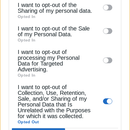
of the further disclosure of your personal
ΧΡΗΣΤΙΚΑ
I want to opt-out of the
information by third parties on the IAB’s list
Sharing of my personal data.
Αυτό είναι το ιδανικό χρώμα στις
Opted In
of downstream participants. This
κουρτίνες που μπλοκάρουν τον ήλιο και τη
ζέστη – Ιδανικό για καύσωνα
information may also be disclosed by us to
I want to opt-out of the Sale
of my Personal Data.
10 Ιουλίου 2026
third parties on the
IAB’s List of
Opted In
Downstream Participants
that may further
I want to opt-out of
disclose it to other third parties.
processing my Personal
Data for Targeted
Advertising.
Opted In
I want to opt-out of
Collection, Use, Retention,
Sale, and/or Sharing of my
ΠΕΤΡΕΛΑΙΟ
Personal Data that Is
Unrelated with the Purposes
Fuel Pass 2026: Δείτε πώς μπορείτε να
for which it was collected.
πληρωθείτε πριν από το Πάσχα
Opted Out
2 Απριλίου 2026