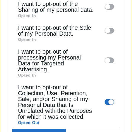
I want to opt-out of the
ΧΡΗΣΤΙΚΑ
information by third parties on the IAB’s list
Sharing of my personal data.
Opted In
of downstream participants. This
ΕΥΔΑΠ: Διακοπές νερού τη Δευτέρα 20
Απριλίου
information may also be disclosed by us to
I want to opt-out of the Sale
20 Απριλίου 2026
of my Personal Data.
third parties on the
IAB’s List of
Opted In
Downstream Participants
that may further
I want to opt-out of
disclose it to other third parties.
processing my Personal
Data for Targeted
Advertising.
Opted In
I want to opt-out of
Collection, Use, Retention,
Sale, and/or Sharing of my
ΧΡΗΣΤΙΚΑ
Personal Data that Is
Unrelated with the Purposes
Πόσο κοστίζει η βενζίνη σήμερα, Τρίτη 28
for which it was collected.
Ιουλίου – Η τιμή ανά περιοχή
Opted Out
28 Ιουλίου 2026