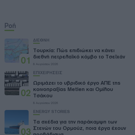
Ροή
ΔΙΕΘΝΗ
Τουρκία: Πώς επιδιώκει να κάνει
διεθνή πετρελαϊκό κόμβο το Τσεϊχάν
01
8 Αυγούστου 2026
ΕΠΙΧΕΙΡΗΣΕΙΣ
Ωριμάζει το υβριδικό έργο ΑΠΕ της
κοινοπραξίας Metlen και Ομίλου
02
Τσάκου
8 Αυγούστου 2026
ENERGY STORIES
Τα σχέδια για την παράκαμψη των
Στενών του Ορμούζ, ποια έργα έχουν
03
προβάδισμα