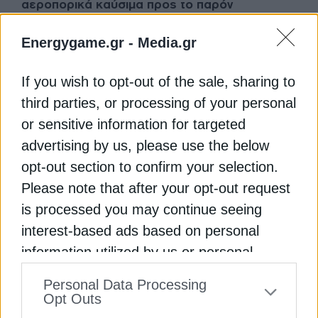
αεροπορικά καύσιμα προς το παρόν
ΑΘΗΝΑ
ΒΕΝΖΙΝΗ
ΔΩΔΕΚΑΝΗΣΑ
ΘΕΣΣΑΛΟΝΙΚΗ
Energygame.gr -
Media.gr
ΚΥΚΛΑΔΕΣ
If you wish to opt-out of the sale, sharing to
third parties, or processing of your personal
or sensitive information for targeted
advertising by us, please use the below
ΔΕΊΤΕ ΕΠΊΣΗΣ
opt-out section to confirm your selection.
Please note that after your opt-out request
is processed you may continue seeing
interest-based ads based on personal
information utilized by us or personal
information disclosed to third parties prior
Personal Data Processing
to your opt-out. You may separately opt-out
Opt Outs
of the further disclosure of your personal