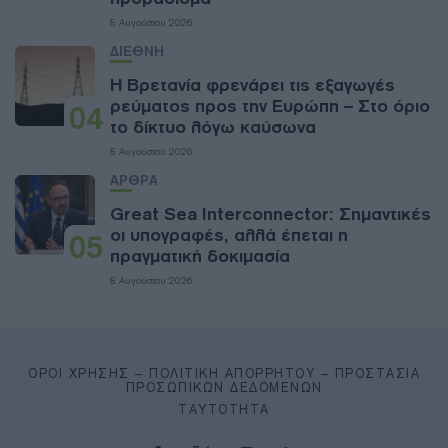
8 Αυγούστου 2026
ΔΙΕΘΝΗ
Η Βρετανία φρενάρει τις εξαγωγές
ρεύματος προς την Ευρώπη – Στο όριο
04
το δίκτυο λόγω καύσωνα
8 Αυγούστου 2026
ΑΡΘΡΑ
Great Sea Interconnector: Σημαντικές
οι υπογραφές, αλλά έπεται η
05
πραγματική δοκιμασία
8 Αυγούστου 2026
ΌΡΟΙ ΧΡΉΣΗΣ – ΠΟΛΙΤΙΚΉ ΑΠΟΡΡΉΤΟΥ – ΠΡΟΣΤΑΣΊΑ
ΠΡΟΣΩΠΙΚΏΝ ΔΕΔΟΜΈΝΩΝ
ΤΑΥΤΌΤΗΤΑ