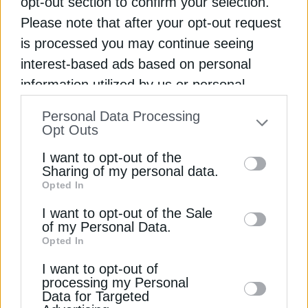
opt-out section to confirm your selection.
Newsroom
Από
21 Φεβρουαρίου 2024
Please note that after your opt-out request
is processed you may continue seeing
interest-based ads based on personal
information utilized by us or personal
Εγγραφή στο Newsletter
information disclosed to third parties prior
Personal Data Processing
to your opt-out. You may separately opt-out
Opt Outs
of the further disclosure of your personal
I want to opt-out of the
information by third parties on the IAB’s list
Sharing of my personal data.
Opted In
of downstream participants. This
Αποδέσχομαι τους
Όρους χρήσης και
*
information may also be disclosed by us to
I want to opt-out of the Sale
την Πολιτική Απορρήτου
ΑΝΑΝΕΩΣΙΜΕΣ ΠΗΓΕΣ
of my Personal Data.
third parties on the
IAB’s List of
Opted In
Trina: Κυκλοφορεί σύστημα
Downstream Participants
that may further
Εγγραφή
I want to opt-out of
disclose it to other third parties.
αποθήκευσης ενέργειας 4,07 MWh
processing my Personal
Data for Targeted
Το νέο σύστημα της Trina Storage, το Element 2