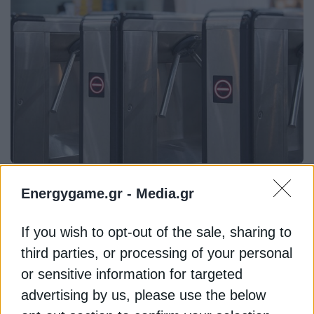
ΤΕΧΝΟΛΟΓΙΑ
Energygame.gr -
Media.gr
Παρίσι: Οι επιβάτες του μετρό και
η ηλεκτρική ενέργεια
If you wish to opt-out of the sale, sharing to
Καινοτομεί η Iberdrola με μίνι τουρμπίνες σε
third parties, or processing of your personal
τουρνικέ του μετρό στο Παρίσι. Με την είσοδο
or sensitive information for targeted
τους οι επιβάτες παρήγαγαν ηλεκτρική ενέργεια
advertising by us, please use the below