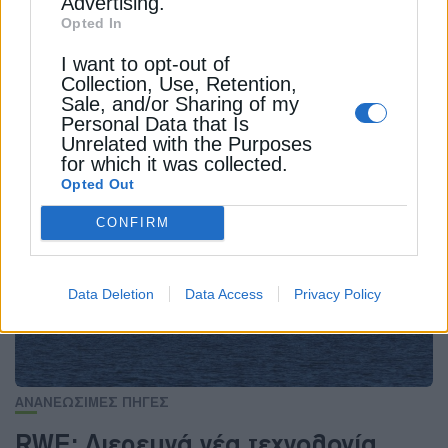
Advertising.
διαθέτει τις εσωτερικές της κυψέλες φωσφορικού
Opted In
λιθίου σιδήρου
I want to opt-out of
Collection, Use, Retention,
Newsroom
Από
21 Φεβρουαρίου 2024
Sale, and/or Sharing of my
Personal Data that Is
Unrelated with the Purposes
for which it was collected.
Opted Out
CONFIRM
Data Deletion
Data Access
Privacy Policy
ΑΝΑΝΕΩΣΙΜΕΣ ΠΗΓΕΣ
RWE: Διερευνά νέα τεχνολογία