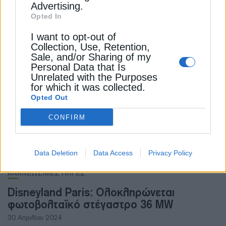
Advertising.
ΑΝΑΝΕΩΣΙΜΕΣ ΠΗΓΕΣ
Opted In
Τα Δυτικά Βαλκάνια διαθέτουν σημαντικό
I want to opt-out of
δυναμικό για ΑΠΕ
Collection, Use, Retention,
Sale, and/or Sharing of my
18 Ιουλίου 2024
Personal Data that Is
Unrelated with the Purposes
for which it was collected.
Opted Out
CONFIRM
Data Deletion
Data Access
Privacy Policy
ΑΝΑΝΕΩΣΙΜΕΣ ΠΗΓΕΣ
Disneyland Paris: Ολοκληρώνεται
φωτοβολταϊκό στέγαστρο 36 MW
30 Απριλίου 2024