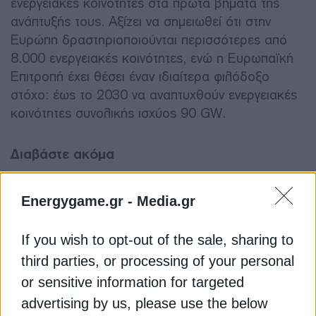
ενεργειακές κοινότητες στα πρώτα βήματα της
ανάπτυξής τους. Αξίζει να σημειωθεί ότι στην
Ευρώπη δραστηριοποιούνται περισσότερες από
8.000 ενεργειακές κοινότητες, ενώ η Ευρωπαϊκή
Επιτροπή έχει θέσει έναν ιδιαίτερα φιλόδοξο
στόχο: έως το 2030 να αναπτυχθούν ενεργειακές
κοινότητες συνολικής ισχύος 90 GW.
Διαβάστε ακόμα
Energygame.gr -
Media.gr
Πάτησαν φρένο οι αιτήσεις για αυτοπαραγωγή και
ενεργειακές κοινότητες
If you wish to opt-out of the sale, sharing to
Ξεκίνησε η κατασκευή του έργου τηλεθέρμανσης
third parties, or processing of your personal
στο Αρκαλοχώρι Κρήτης
or sensitive information for targeted
advertising by us, please use the below
Τσάφος: Από ενεργειακές κοινότητες &