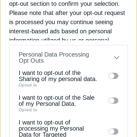
opt-out section to confirm your selection.
αυτοκατανάλωση το 19% της εγκατεστημένης
Please note that after your opt-out request
ισχύος ηλεκτρικής ενέργειας
is processed you may continue seeing
ΕΕ (ΕΥΡΩΠΑΪΚΗ ΕΝΩΣΗ)
ΕΝΕΡΓΕΙΑΚΕΣ ΚΟΙΝΟΤΗΤΕΣ
interest-based ads based on personal
information utilized by us or personal
information disclosed to third parties prior
Personal Data Processing
to your opt-out. You may separately opt-out
Opt Outs
of the further disclosure of your personal
ΔΕΊΤΕ ΕΠΊΣΗΣ
I want to opt-out of the
information by third parties on the IAB’s list
Sharing of my personal data.
Opted In
of downstream participants. This
information may also be disclosed by us to
I want to opt-out of the Sale
of my Personal Data.
third parties on the
IAB’s List of
Opted In
Downstream Participants
that may further
I want to opt-out of
disclose it to other third parties.
processing my Personal
Data for Targeted