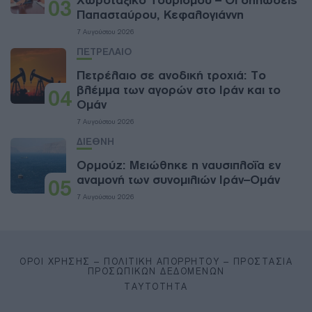
Χωροταξικό Τουρισμού – Οι δηλώσεις
03
Παπασταύρου, Κεφαλογιάννη
7 Αυγούστου 2026
ΠΕΤΡΕΛΑΙΟ
Πετρέλαιο σε ανοδική τροχιά: Το
βλέμμα των αγορών στο Ιράν και το
04
Ομάν
7 Αυγούστου 2026
ΔΙΕΘΝΗ
Ορμούζ: Μειώθηκε η ναυσιπλοΐα εν
αναμονή των συνομιλιών Ιράν–Ομάν
05
7 Αυγούστου 2026
ΌΡΟΙ ΧΡΉΣΗΣ – ΠΟΛΙΤΙΚΉ ΑΠΟΡΡΉΤΟΥ – ΠΡΟΣΤΑΣΊΑ
ΠΡΟΣΩΠΙΚΏΝ ΔΕΔΟΜΈΝΩΝ
ΤΑΥΤΌΤΗΤΑ