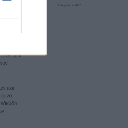
. Σύμφωνα
7 Αυγούστου 2026
χειρήσεις
ν οποίων
μειώνουν,
χωρίς
ματος δεν
ουν
ών και
αι να
μελιώδη
ων