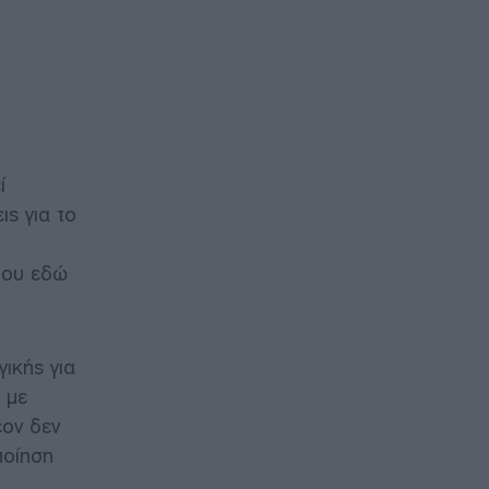
ί
ς για το
 που εδώ
ικής για
 με
έον δεν
ποίηση