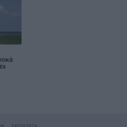
ητικά
ές
ΩΝ
ΤΑΥΤΌΤΗΤΑ