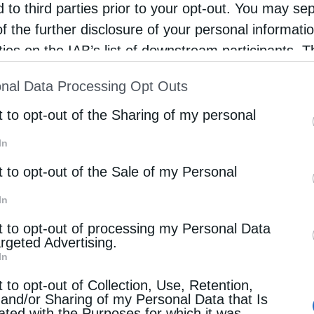
d to third parties prior to your opt-out. You may se
θεί η πολιτική βούληση, αλλά να διατηρηθεί ζωντανό 
of the further disclosure of your personal informati
ορεί σήμερα να μην ευνοεί τα υπεράκτια αιολικά, όμω
rties on the IAB’s list of downstream participants. T
 μόνιμη. Όταν η ζυγαριά γείρει ξανά υπέρ των offshor
ion may also be disclosed by us to third parties on
ην απαραίτητη προετοιμασία. Διαφορετικά, κινδυνεύει 
nal Data Processing Opt Outs
st of Downstream Participants
that may further discl
ις, αντί να επιβιβαστεί εγκαίρως στο βαγόνι της επόμε
rd parties.
t to opt-out of the Sharing of my personal
In
t to opt-out of the Sale of my Personal
ροθεσμίας της 30ής Ιουνίου, καλύπτοντας το σχετικ
In
αρρυθμίσεων του Ταμείου Ανάκαμψης και Ανθεκτικότη
t to opt-out of processing my Personal Data
argeted Advertising.
In
ήκει εξ ολοκλήρου στην ΕΔΕΥΕΠ. Ο σχεδιασμός, ωστό
t to opt-out of Collection, Use, Retention,
υρύτερη μετοχική βάση, με τη συμμετοχή φορέων που
 and/or Sharing of my Personal Data that Is
ated with the Purposes for which it was