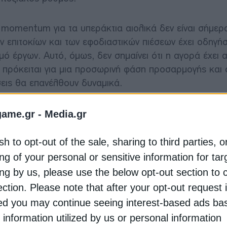
ς momentum για τα υπεράκτια αιολικά δεν είναι σήμερ
 επιτοκίων και των εφοδιαστικών πιέσεων έχει οδηγήσ
 έργων. Αυτό, όμως, δεν σημαίνει ότι η αγορά έχει 
τι πρόκειται για μια προσωρινή φάση προσαρμογής και ό
σεις θα επανέλθουν δυναμικά.
ου κλάδου, η Ελλάδα οφείλει να αξιοποιήσει το σημερι
game.gr -
Media.gr
ροεργασία. Η ΕΛΕΤΑΕΝ έχει ήδη καταθέσει τις προτάσ
ν δεδομένων από το SPV που πρόκειται να συστήσει η
sh to opt-out of the sale, sharing to third parties, o
ενδιαφέρον και την τεχνογνωσία για να δραστηριοποιηθ
ng of your personal or sensitive information for ta
ing by us, please use the below opt-out section to 
ection. Please note that after your opt-out request 
 στον νέο αυτό κλάδο. Αυτό που χρειάζεται είναι στοιχε
d you may continue seeing interest-based ads ba
ένο ρυθμό», ανέφεραν χαρακτηριστικά στελέχη της αγ
 information utilized by us or personal information