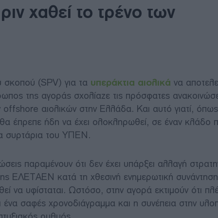
ριν χαθεί το τρένο των
ύ σκοπού (SPV) για τα
υπεράκτια αιολικά
να αποτελε
ρωπος της αγοράς σχολίαζε τις πρόσφατες ανακοινώσει
offshore αιολικών στην Ελλάδα. Και αυτό γιατί, όπως
ου θα έπρεπε ήδη να έχει ολοκληρωθεί, σε έναν κλάδο
τα συρτάρια του ΥΠΕΝ.
ώσεις παραμένουν ότι δεν έχει υπάρξει αλλαγή στρατηγ
της ΕΛΕΤΑΕΝ κατά τη χθεσινή ενημερωτική συνάντηση
ί να υφίσταται. Ωστόσο, στην αγορά εκτιμούν ότι πλ
ναι ένα σαφές χρονοδιάγραμμα και η συνέπεια στην υλο
πτυξιακός ρυθμός.