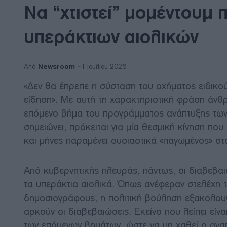
Να “χτιστεί” μομέντουμ π
υπεράκτιων αιολικών
Newsroom
Από
1 Ιουλίου 2026
«
Δεν θα έπρεπε η σύσταση του οχήματος ειδικο
είδηση
». Με αυτή τη χαρακτηριστική φράση άνθ
επόμενο βήμα του προγράμματος ανάπτυξης των 
σημειώνει, πρόκειται για μία θεσμική κίνηση π
και μήνες παραμένει ουσιαστικά «παγωμένος» σ
Από κυβερνητικής πλευράς, πάντως, οι διαβεβαι
τα υπεράκτια αιολικά. Όπως ανέφεραν στελέχη 
δημοσιογράφους, η πολιτική βούληση εξακολουθε
αρκούν οι διαβεβαιώσεις. Εκείνο που λείπει εί
των επόμενων βημάτων, ώστε να μη χαθεί ο ανα