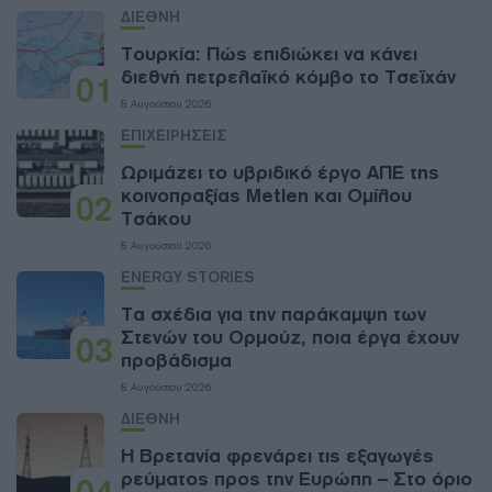
ΔΙΕΘΝΗ
Τουρκία: Πώς επιδιώκει να κάνει
διεθνή πετρελαϊκό κόμβο το Τσεϊχάν
01
8 Αυγούστου 2026
ΕΠΙΧΕΙΡΗΣΕΙΣ
Ωριμάζει το υβριδικό έργο ΑΠΕ της
κοινοπραξίας Metlen και Ομίλου
02
Τσάκου
8 Αυγούστου 2026
ENERGY STORIES
Τα σχέδια για την παράκαμψη των
Στενών του Ορμούζ, ποια έργα έχουν
03
προβάδισμα
8 Αυγούστου 2026
ΔΙΕΘΝΗ
Η Βρετανία φρενάρει τις εξαγωγές
ρεύματος προς την Ευρώπη – Στο όριο
04