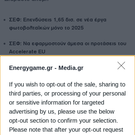
ΣΕΦ: Επενδύσεις 1,65 δισ. σε νέα έργα
φωτοβολταϊκών μόνο το 2025
ΣΕΦ: Να εφαρμοστούν άμεσα οι προτάσεις του
Accelerate EU
Παρέμβαση ΣΕΦ στη διαβούλευση για τις ΑΠΕ –
Energygame.gr -
Media.gr
Το ζήτημα της ριζικής ανανέωσης
If you wish to opt-out of the sale, sharing to
ΑΥΤΟΚΑΤΑΝΑΛΩΣΗ
third parties, or processing of your personal
or sensitive information for targeted
ΣΥΝΔΕΣΜΟΣ ΕΤΑΙΡΕΙΩΝ ΦΩΤΟΒΟΛΤΑΪΚΩΝ (ΣΕΦ)
advertising by us, please use the below
ΥΠΟΥΡΓΕΙΟ ΠΕΡΙΒΑΛΛΟΝΤΟΣ ΚΑΙ ΕΝΕΡΓΕΙΑΣ (ΥΠΕΝ)
opt-out section to confirm your selection.
ΦΩΤΟΒΟΛΤΑΪΚΑ
Please note that after your opt-out request