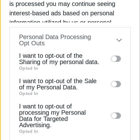
is processed you may continue seeing
interest-based ads based on personal
information utilized by us or personal
information disclosed to third parties prior
ΔΕΊΤΕ ΕΠΊΣΗΣ
Personal Data Processing
to your opt-out. You may separately opt-out
Opt Outs
of the further disclosure of your personal
I want to opt-out of the
information by third parties on the IAB’s list
Sharing of my personal data.
Opted In
of downstream participants. This
information may also be disclosed by us to
I want to opt-out of the Sale
of my Personal Data.
third parties on the
IAB’s List of
Opted In
Downstream Participants
that may further
I want to opt-out of
disclose it to other third parties.
ΑΝΑΝΕΩΣΙΜΕΣ ΠΗΓΕΣ
processing my Personal
Data for Targeted
Γαλλία: Ετοιμάζει μεγάλο διαγωνισμό για
Advertising.
υπεράκτια αιολικά ισχύος 10 GW
Opted In
2 Απριλίου 2026