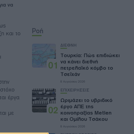
για να
ίως
Ροή
ξη και το
ΔΙΕΘΝΗ
Τουρκία: Πώς επιδιώκει
ι
να κάνει διεθνή
01
πετρελαϊκό κόμβο το
Τσεϊχάν
στην
8 Αυγούστου 2026
 στόχο
ΕΠΙΧΕΙΡΗΣΕΙΣ
ται έργα
Ωριμάζει το υβριδικό
έργο ΑΠΕ της
02
ται με
κοινοπραξίας Metlen
και Ομίλου Τσάκου
8 Αυγούστου 2026