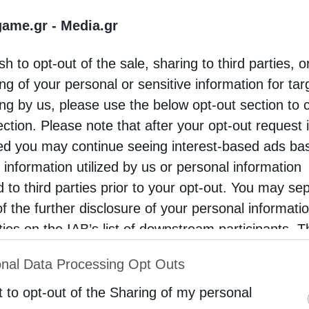
 περικοπές στο μεγάλο φωτοβολταϊκό μας πάρκο στην 
game.gr -
Media.gr
της τάξεως του 10-11% με στοιχεία Σεπτεμβρίου. Την ί
 συνδέεται στην μέση τάση με αποκλειστική γραμμή,
οπές εάν μοιράζονταν σε όλες τις ΑΠΕ θα ήταν της τάξ
sh to opt-out of the sale, sharing to third parties, o
τα έργα που προανέφερα είναι πάνω από τον μέσο όρο
ng of your personal or sensitive information for ta
λα έργα ΑΠΕ στην υψηλή τάση ή στη μέση τάση με απο
ing by us, please use the below opt-out section to 
ωνία, δεν είναι κάτι δίκαιο.
ection. Please note that after your opt-out request 
d you may continue seeing interest-based ads ba
 του ΥΠΕΝ όλα τα έργα που συνδέονται στη μέση τάση
 information utilized by us or personal information
α τηλεχειρισμού, όπως συμβαίνει και στην υψηλή τάσ
d to third parties prior to your opt-out. You may se
φα τις περικοπές, μαζί με τον ΑΔΜΗΕ. Το ερώτημα εί
of the further disclosure of your personal informati
υνατότητα αποζημίωσης των παραγωγών που υπόκεινται
γιστικό τρόπο, χρεώνοντας ανάλογα τα έργα που δεν
rties on the IAB’s list of downstream participants. T
κτό εντός του 2025, όταν και οι περικοπές αναμένεται 
ion may also be disclosed by us to third parties on
νδεθούν στο δίκτυο.
nal Data Processing Opt Outs
st of Downstream Participants
that may further discl
rd parties.
t to opt-out of the Sharing of my personal
ζητάμε, είναι η αποθήκευση ενέργειας, δηλαδή οι μπ