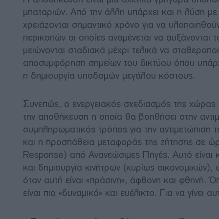
μπαταριών. Από την άλλη υπάρχει και η λύση με
χρειάζονται σημαντικό χρόνο για να υλοποιηθο
περικοπών οι οποίες αναμένεται να αυξάνονται 
μειώνονται σταδιακά μέχρι τελικά να σταθεροπο
αποσυμφόρηση σημείων του δικτύου όπου υπάρχε
η δημιουργία υποδομών μεγάλου κόστους.
Συνεπώς, ο ενεργειακός σχεδιασμός της χώρας 
την αποθήκευση η οποία θα βοηθήσει στην αντι
συμπληρωματικός τρόπος για την αντιμετώπιση 
και η προσπάθεια μεταφοράς της ζήτησης σε ώ
Response) από Ανανεώσιμες Πηγές. Αυτό είναι κ
και δημιουργία κινήτρων (κυρίως οικονομικών),
όταν αυτή είναι «πράσινη», άφθονη και φθηνή. Ό
είναι πιο «δυναμικό» και ευέλικτο. Για να γίνει α