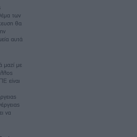
ς
θέμα των
ήκευση θα
την
μεία αυτά
ά μαζί με
άλλος
ΠΕ είναι
d
έργειας
νέργειας
ει να