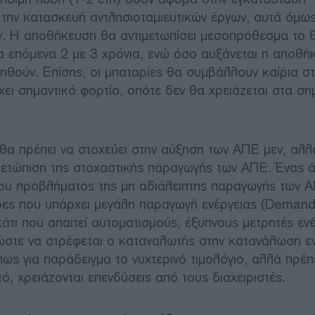
 την κατασκευή αντλησιοταμιευτικών έργων, αυτά όμω
ύν. Η αποθήκευση θα αντιμετωπίσει μεσοπρόθεσμα το 
τα επόμενα 2 με 3 χρόνια, ενώ όσο αυξάνεται η αποθ
ιηθούν. Επίσης, οι μπαταρίες θα συμβάλλουν καίρια σ
ι σημαντικό φορτίο, οπότε δεν θα χρειάζεται στα ση
θα πρέπει να στοχεύει στην αύξηση των ΑΠΕ μεν, αλλ
μετώπιση της στοχαστικής παραγωγής των ΑΠΕ. Ένας 
του προβλήματος της μη αδιάλειπτης παραγωγής των Α
ρες που υπάρχει μεγάλη παραγωγή ενέργειας (Deman
άτι που απαιτεί αυτοματισμούς, έξυπνους μετρητές εν
 ώστε να στρέφεται ο καταναλωτής στην κατανάλωση ε
πως για παράδειγμα το νυχτερινό τιμολόγιο, αλλά πρέπ
υτό, χρειάζονται επενδύσεις από τους διαχειριστές.