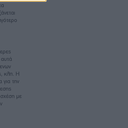
τα
άνεται
ιγότερο
τερες
 αυτά
μενων
, κλπ. Η
 για την
δεσης
 σχέση με
ν