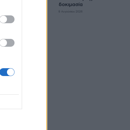
δοκιμασία
 θα
8 Αυγούστου 2026
 της
ι
ίου για
ετωπίζει
ικοπές
ενός