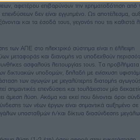
σεων, αφετέρου επιβαρύνουν την χρηματοδότηση από 
 επενδύσεων δεν είναι εγγυημένο. Ως αποτέλεσμα, αυξ
άνονται και τα έσοδά τους, γεγονός που τις καθιστά λ
σης των ΑΠΕ στο ηλεκτρικό σύστημα είναι η έλλειψη
τύων μεταφοράς και διανομής να υποδεχθούν περισσό
συνθήκες ασφαλούς λειτουργίας τους. Τα προβλήματα
των δικτυακών υποδομών, δηλαδή με ενίσχυση υφιστά
άσταση των αγωγών με μεγαλύτερης διατομής αγωγούς
ί σημαντικές επενδύσεις και τουλάχιστον μία δεκαετία
ει άμεση λύση. Ακόμα και εκεί που δίνονται όροι σύν
νδεσης των νέων έργων είναι σημαντικά αυξημένο σε
 μεγάλων υποσταθμών ή/και δίκτυα διασύνδεσης μεγάλω
ιήσιμη λύση (1-2 έτη) όσον αφορά στην εγκατάσταση