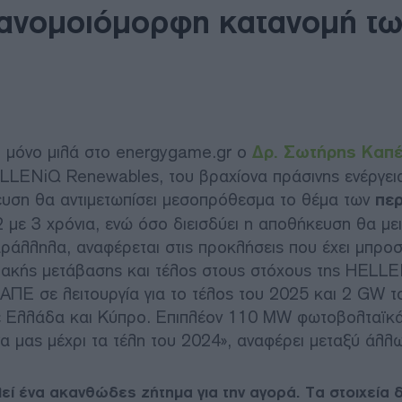
ανομοιόμορφη κατανομή τω
ι μόνο μιλά στο energygame.gr ο
Δρ. Σωτήρης Καπ
LENiQ Renewables, του βραχίονα πράσινης ενέργεια
υση θα αντιμετωπίσει μεσοπρόθεσμα το θέμα των
πε
2 με 3 χρόνια, ενώ όσο διεισδύει η αποθήκευση θα με
ράλληλα, αναφέρεται στις προκλήσεις που έχει μπροσ
γειακής μετάβασης και τέλος στους στόχους της HELL
 ΑΠΕ σε λειτουργία για το τέλος του 2025 και 2 GW τ
σε Ελλάδα και Κύπρο. Επιπλέον 110 MW φωτοβολταϊκ
γα μας μέχρι τα τέλη του 2024», αναφέρει μεταξύ άλλω
ί ένα ακανθώδες ζήτημα για την αγορά. Tα στοιχεία δ