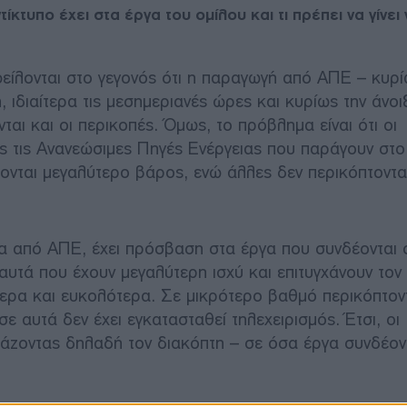
κτυπο έχει στα έργα του ομίλου και τι πρέπει να γίνει 
φείλονται στο γεγονός ότι η παραγωγή από ΑΠΕ – κυρ
 ιδιαίτερα τις μεσημεριανές ώρες και κυρίως την άνοι
αι και οι περικοπές. Όμως, το πρόβλημα είναι ότι οι
ς τις Ανανεώσιμες Πηγές Ενέργειας που παράγουν στο
ονται μεγαλύτερο βάρος, ενώ άλλες δεν περικόπτοντα
ια από ΑΠΕ, έχει πρόσβαση στα έργα που συνδέονται 
 αυτά που έχουν μεγαλύτερη ισχύ και επιτυγχάνουν τον
τερα και ευκολότερα. Σε μικρότερο βαθμό περικόπτον
ε αυτά δεν έχει εγκατασταθεί τηλεχειρισμός. Έτσι, οι
εβάζοντας δηλαδή τον διακόπτη – σε όσα έργα συνδέον