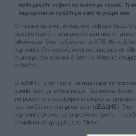
πολύ μεγάλη αύξηση σε σχέση με πέρυσι. Τι αντί
περιοριστεί το πρόβλημα κατά τη γνώμη σας;
Οι περικοπές είναι, όντως, ένα σοβαρό θέμα. Ο
φωτοβολταϊκά – είναι μεγαλύτερη από τη ζήτηση,
φθινόπωρο. Όσο αυξάνονται οι ΑΠΕ, θα αυξάνοντ
περικοπές δεν κατανέμονται ομοιόμορφα σε όλε
συγκεκριμένο χρονικό διάστημα. Κάποιες επωμίζ
καθόλου.
Ο ΑΔΜΗΕ, όταν πρέπει να περικόψει την ενέργε
υψηλή τάση με τηλεχειρισμό. Περικόπτει λοιπόν
για μείωση της παραγόμενης ενέργειας γρηγορό
που συνδέονται στη μέση τάση (ΔΕΔΔΗΕ), διότι σ
περικοπές γίνονται με χειροκίνητο τρόπο – κατ
αποκλειστική γραμμή με το δίκτυο.