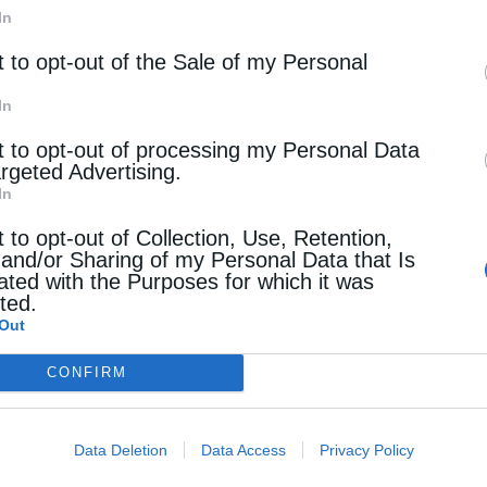
ύν σε λειτουργία το 2026 και μέχρι τότε το πρόβλημα
In
ρισσότερων μπαταριών εκτιμάται ότι οι περικοπές θα
t to opt-out of the Sale of my Personal
νεκτό επίπεδο.
In
ει μπροστά της η χώρα, ώστε να επιτευχθούν οι στόχοι
t to opt-out of processing my Personal Data
να εκπέμπει ο ενεργειακός σχεδιασμός με δεδομένο ότ
argeted Advertising.
In
ιας στην Κομισιόν το τελικό κείμενο του Εθνικού Σχεδ
t to opt-out of Collection, Use, Retention,
 and/or Sharing of my Personal Data that Is
 το 2030 είναι 28,2 GW, εκ των οποίων 13,5 GW
ated with the Purposes for which it was
ράκτια αιολικά, 3.5 GW μεγάλα και 0.4 GW μικρά
cted.
Out
 ΑΠΕ εκτιμάται στα 17 GW, δηλαδή περίπου 8,5 GW
μεγάλα υδροηλεκτρικά.
CONFIRM
 ξεπεράσει το 50%. Και το βασικό εμπόδιο που αντιμ
λεκτρικό σύστημα είναι, όπως προαναφέρθηκε, οι περ
Data Deletion
Data Access
Privacy Policy
να απορροφηθεί από την κατανάλωση. Οι περικοπές αφ