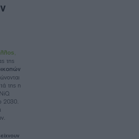
ν
έλλος
,
ς της
ρικοπών
ιώνονται
τά της η
ENiQ
ο 2030.
ά
ν.
είχνουν